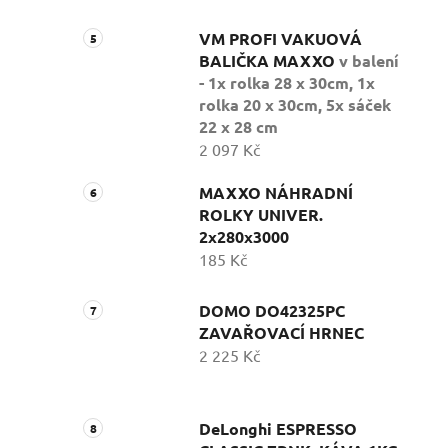
VM PROFI VAKUOVÁ
BALIČKA MAXXO
v balení
- 1x rolka 28 x 30cm, 1x
rolka 20 x 30cm, 5x sáček
22 x 28 cm
2 097 Kč
MAXXO NÁHRADNÍ
ROLKY UNIVER.
2x280x3000
185 Kč
DOMO DO42325PC
ZAVAŘOVACÍ HRNEC
2 225 Kč
DeLonghi ESPRESSO