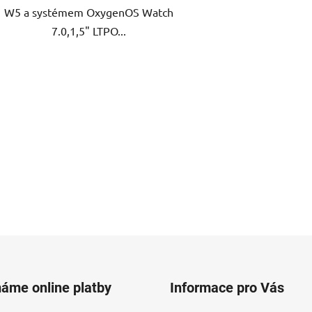
W5 a systémem OxygenOS Watch
7.0,1,5" LTPO...
O
v
l
á
d
a
c
í
p
r
v
k
y
v
máme online platby
Informace pro Vás
ý
p