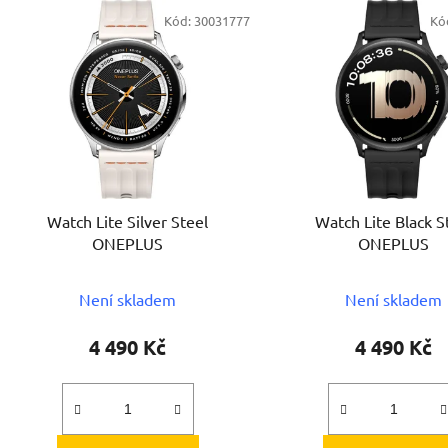
V
Kód:
30031777
Kó
ý
p
s
p
r
o
d
Watch Lite Silver Steel
Watch Lite Black S
u
ONEPLUS
ONEPLUS
k
t
Není skladem
Není skladem
ů
4 490 Kč
4 490 Kč