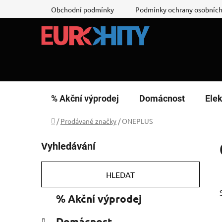
Přejít
Obchodní podmínky
Podmínky ochrany osobních
na
obsah
% Akční výprodej
Domácnost
Elek
Domů
/
Prodávané značky
/
ONEPLUS
P
Vyhledávání
o
s
t
HLEDAT
r
K
Přeskočit
% Akční výprodej
a
a
kategorie
n
t
Domácnost