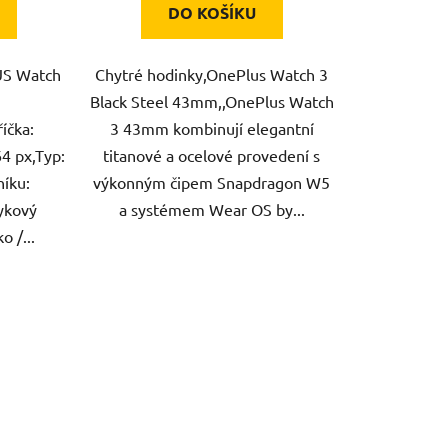
DO KOŠÍKU
US Watch
Chytré hodinky,OnePlus Watch 3
Black Steel 43mm,,OnePlus Watch
říčka:
3 43mm kombinují elegantní
64 px,Typ:
titanové a ocelové provedení s
íku:
výkonným čipem Snapdragon W5
tykový
a systémem Wear OS by...
o /...