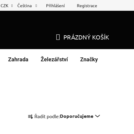
Přihlášení
Registrace
CZK
Čeština
 list
Nákup na splátky
PRÁZDNÝ KOŠÍK
NÁKUPNÍ
KOŠÍK
Zahrada
Železářství
Značky
Ř
Doporučujeme
Řadit podle:
a
z