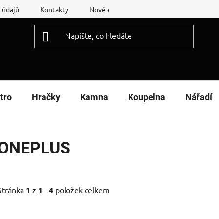
 údajů
Kontakty
Nové energetické štítky
Reklamační
tro
Hračky
Kamna
Koupelna
Nářadí
ONEPLUS
Stránka
1
z
1
-
4
položek celkem