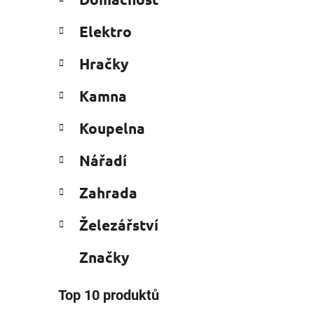
e
n
g
í
Elektro
o
p
r
i
a
Hračky
i
n
e
Kamna
e
l
Koupelna
Nářadí
Zahrada
Železářství
Značky
Top 10 produktů