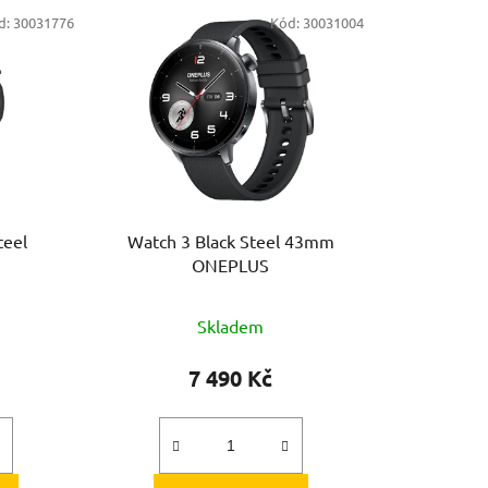
e
d:
30031776
Kód:
30031004
n
í
p
r
o
d
u
k
teel
Watch 3 Black Steel 43mm
t
ONEPLUS
ů
Skladem
7 490 Kč