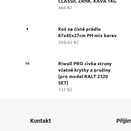
CLASSIC ZRNK. KÁVA 1KG
464 Kč
Koš na čisté prádlo
67x45x27cm PH mix barev
268,62 Kč
Riwall PRO cívka struny
včetně krytky a pružiny
(pro model RALT 2320
SET)
137 Kč
Z
á
Kontakt
Přijí
p