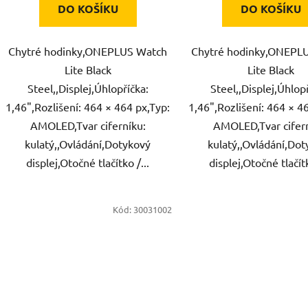
DO KOŠÍKU
DO KOŠÍKU
Chytré hodinky,ONEPLUS Watch
Chytré hodinky,ONEPL
Lite Black
Lite Black
Steel,,Displej,Úhlopříčka:
Steel,,Displej,Úhlop
1,46",Rozlišení: 464 × 464 px,Typ:
1,46",Rozlišení: 464 × 4
AMOLED,Tvar ciferníku:
AMOLED,Tvar cifern
kulatý,,Ovládání,Dotykový
kulatý,,Ovládání,Do
displej,Otočné tlačítko /...
displej,Otočné tlačítk
Kód:
30031002