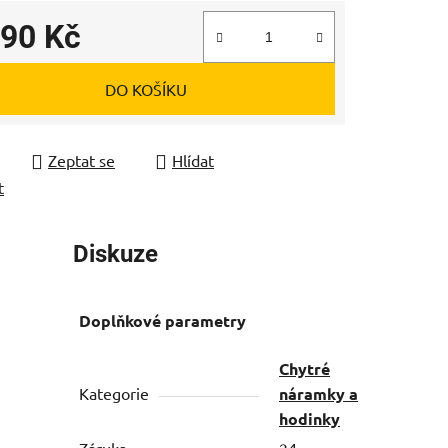
490 Kč
 cena:
DO KOŠÍKU
Zeptat se
Hlídat
t
Diskuze
Doplňkové parametry
Chytré
Kategorie
náramky a
hodinky