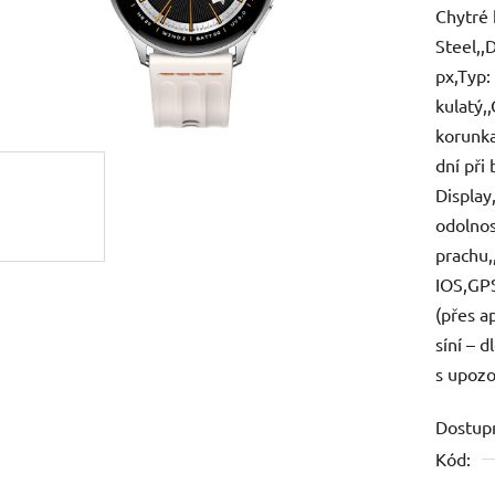
Chytré
je
Steel,,
0,0
px,Typ:
z
kulatý,
5
korunka
hvězdič
dní při
Display
odolnos
prachu,
IOS,GPS
(přes a
síní – 
s upozo
Dostup
Kód: