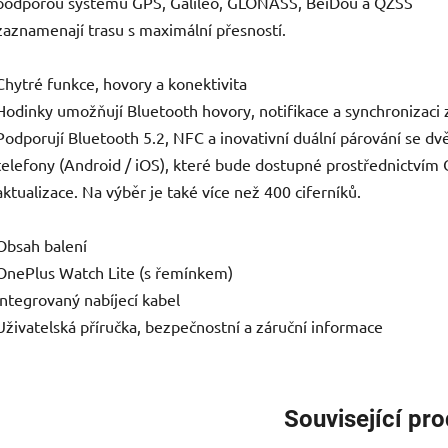
podporou systémů GPS, Galileo, GLONASS, BeiDou a QZSS
zaznamenají trasu s maximální přesností.
Chytré funkce, hovory a konektivita
Hodinky umožňují Bluetooth hovory, notifikace a synchronizaci 
Podporují Bluetooth 5.2, NFC a inovativní duální párování se d
telefony (Android / iOS), které bude dostupné prostřednictvím
aktualizace. Na výběr je také více než 400 ciferníků.
Obsah balení
OnePlus Watch Lite (s řemínkem)
Integrovaný nabíjecí kabel
Uživatelská příručka, bezpečnostní a záruční informace
Související pr