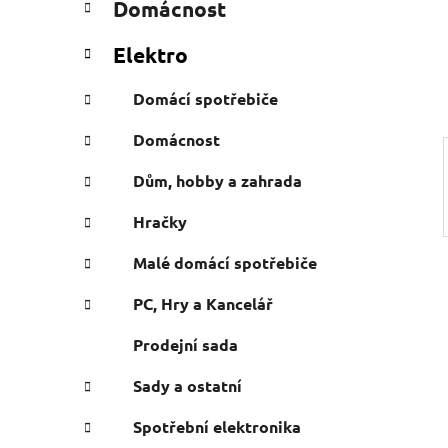
Domácnost
e
n
g
í
Elektro
o
p
r
a
Domácí spotřebiče
i
n
e
Domácnost
e
l
Dům, hobby a zahrada
Hračky
Malé domácí spotřebiče
PC, Hry a Kancelář
Prodejní sada
Sady a ostatní
Spotřební elektronika