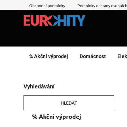
Přejít
Obchodní podmínky
Podmínky ochrany osobních
na
obsah
% Akční výprodej
Domácnost
Elek
P
Vyhledávání
o
s
t
HLEDAT
r
K
Přeskočit
% Akční výprodej
a
a
kategorie
n
t