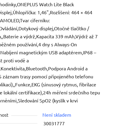
 hodinky,ONEPLUS Watch Lite Black
Displej,Úhlopříčka: 1,46",Rozlišení: 464 × 464
 AMOLED,Tvar ciferníku:
,Ovládání,Dotykový displej,Otočné tlačítko /
,,Baterie a výdrž,Kapacita 339 mAh,Výdrž až 7
ek.
 běžném používání,4 dny s Always-On
,Nabíjení magnetickým USB adaptérem,IP68 –
t proti vodě a
,Konektivita,Bluetooth,Podpora Android a
 záznam trasy pomocí připojeného telefonu
plikaci),,Funkce,EKG (sinusový rytmus, fibrilace
dle lokální certifikace),24h měření srdečního tepu
rněními,Sledování SpO2 (kyslík v krvi
nost
Není skladem
30031777