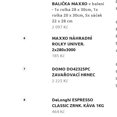
BALIČKA MAXXO
v balení
- 1x rolka 28 x 30cm, 1x
rolka 20 x 30cm, 5x sáček
22 x 28 cm
2 097 Kč
MAXXO NÁHRADNÍ
ROLKY UNIVER.
2x280x3000
185 Kč
DOMO DO42325PC
ZAVAŘOVACÍ HRNEC
2 225 Kč
DeLonghi ESPRESSO
CLASSIC ZRNK. KÁVA 1KG
464 Kč