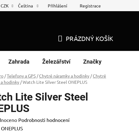
Přihlášení
Registrace
CZK
Čeština
 list
Nákup na splátky
PRÁZDNÝ KOŠÍK
NÁKUPNÍ
KOŠÍK
Zahrada
Železářství
Značky
ro
/
Telefony a GPS
/
Chytré náramky a hodinky
/
Chytré
 a hodinky
/
Watch Lite Silver Steel ONEPLUS
ch Lite Silver Steel
EPLUS
né
dnoceno
Podrobnosti hodnocení
ení
:
ONEPLUS
tu