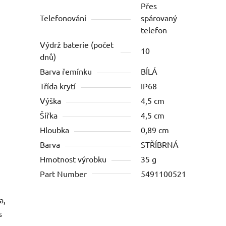
Přes
Telefonování
spárovaný
telefon
Výdrž baterie (počet
10
dnů)
Barva řemínku
BÍLÁ
Třída krytí
IP68
Výška
4,5 cm
Šířka
4,5 cm
Hloubka
0,89 cm
Barva
STŘÍBRNÁ
Hmotnost výrobku
35 g
Part Number
5491100521
a,
s