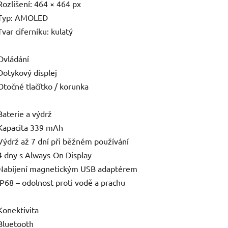
Rozlišení: 464 × 464 px
Typ: AMOLED
Tvar ciferníku: kulatý
Ovládání
Dotykový displej
Otočné tlačítko / korunka
Baterie a výdrž
Kapacita 339 mAh
Výdrž až 7 dní při běžném používání
4 dny s Always-On Display
Nabíjení magnetickým USB adaptérem
IP68 – odolnost proti vodě a prachu
Konektivita
Bluetooth