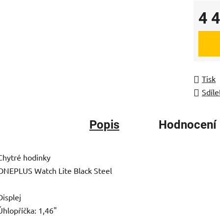
4 
Měrná
Tisk
Sdíle
Popis
Hodnocení
Chytré hodinky
ONEPLUS Watch Lite Black Steel
Displej
Úhlopříčka: 1,46"