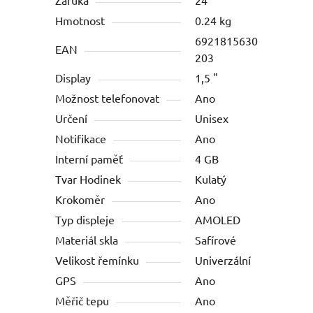
Záruka
24
Hmotnost
0.24 kg
6921815630
EAN
203
Display
1,5 "
Možnost telefonovat
Ano
Určení
Unisex
Notifikace
Ano
Interní paměť
4 GB
Tvar Hodinek
Kulatý
Krokoměr
Ano
Typ displeje
AMOLED
Materiál skla
Safírové
Velikost řemínku
Univerzální
GPS
Ano
Měřič tepu
Ano