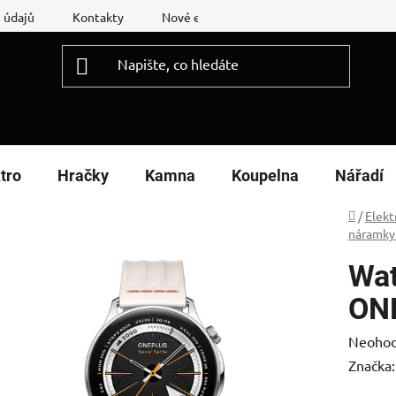
 údajů
Kontakty
Nové energetické štítky
Reklamační
tro
Hračky
Kamna
Koupelna
Nářadí
Domů
/
Elekt
náramky
Wat
ON
Průměr
Neoho
hodnoc
Značka
produk