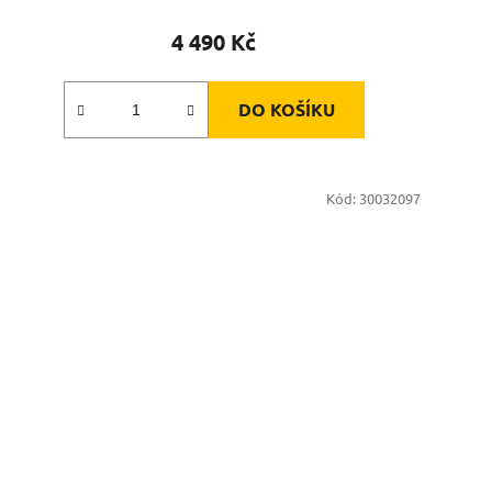
4 490 Kč
DO KOŠÍKU
Kód:
30032097