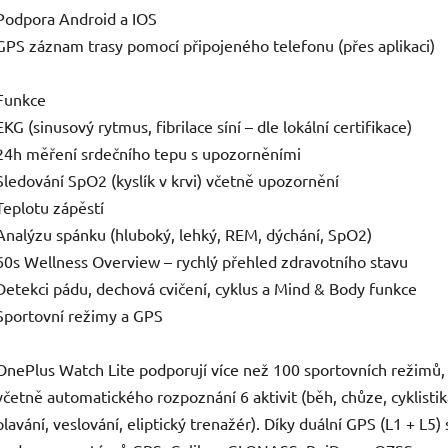
Podpora Android a IOS
GPS záznam trasy pomocí připojeného telefonu (přes aplikaci)
Funkce
EKG (sinusový rytmus, fibrilace síní – dle lokální certifikace)
24h měření srdečního tepu s upozorněními
Sledování SpO2 (kyslík v krvi) včetně upozornění
Teplotu zápěstí
Analýzu spánku (hluboký, lehký, REM, dýchání, SpO2)
60s Wellness Overview – rychlý přehled zdravotního stavu
Detekci pádu, dechová cvičení, cyklus a Mind & Body funkce
Sportovní režimy a GPS
OnePlus Watch Lite podporují více než 100 sportovních režimů,
včetně automatického rozpoznání 6 aktivit (běh, chůze, cyklistik
plavání, veslování, eliptický trenažér). Díky duální GPS (L1 + L5) 