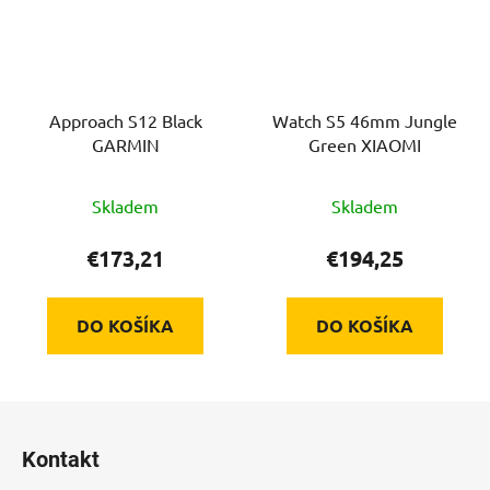
Approach S12 Black
Watch S5 46mm Jungle
GARMIN
Green XIAOMI
Skladem
Skladem
€173,21
€194,25
DO KOŠÍKA
DO KOŠÍKA
Z
á
Kontakt
p