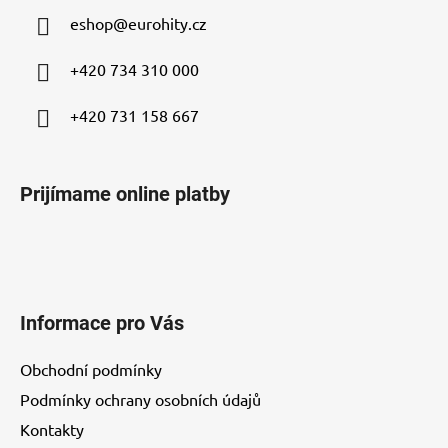
ä
eshop
@
eurohity.cz
t
i
+420 734 310 000
e
+420 731 158 667
Prijímame online platby
Informace pro Vás
Obchodní podmínky
Podmínky ochrany osobních údajů
Kontakty