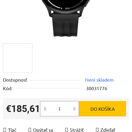
Dostupnosť
Není skladem
Kód:
30031776
€185,61
DO KOŠÍKA
Jednotková cena:
Tlač
Opýtať sa
Strážiť
Zdieľať