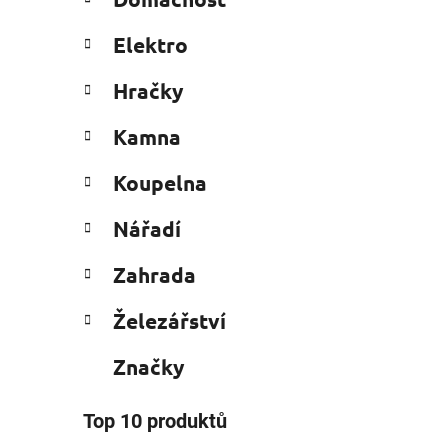
e
n
g
í
Elektro
o
p
r
i
a
Hračky
i
n
e
Kamna
e
l
Koupelna
Nářadí
Zahrada
Železářství
Značky
Top 10 produktů