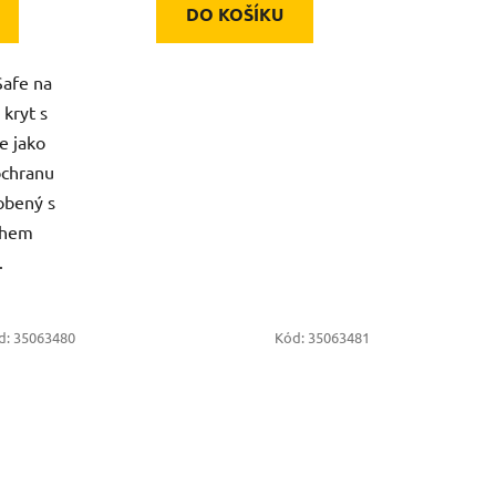
DO KOŠÍKU
Safe na
 kryt s
e jako
ochranu
obený s
ahem
.
d:
35063480
Kód:
35063481