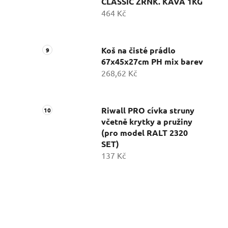
CLASSIC ZRNK. KÁVA 1KG
464 Kč
Koš na čisté prádlo
67x45x27cm PH mix barev
268,62 Kč
Riwall PRO cívka struny
včetně krytky a pružiny
(pro model RALT 2320
SET)
137 Kč