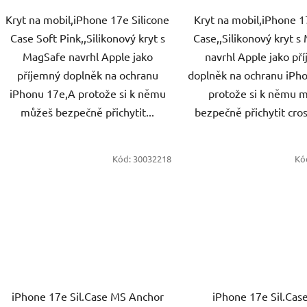
Kryt na mobil,iPhone 17e Silicone
Kryt na mobil,iPhone 1
Case Soft Pink,,Silikonový kryt s
Case,,Silikonový kryt 
MagSafe navrhl Apple jako
navrhl Apple jako př
příjemný doplněk na ochranu
doplněk na ochranu iPh
iPhonu 17e,A protože si k němu
protože si k němu 
můžeš bezpečně přichytit...
bezpečně přichytit cros
Kód:
30032218
Kó
iPhone 17e Sil.Case MS Anchor
iPhone 17e Sil.Cas