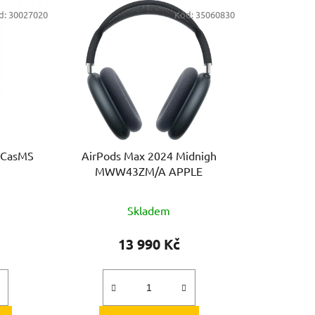
e
d:
30027020
Kód:
35060830
n
í
p
r
o
d
u
k
ilCasMS
AirPods Max 2024 Midnigh
t
MWW43ZM/A APPLE
ů
Skladem
13 990 Kč