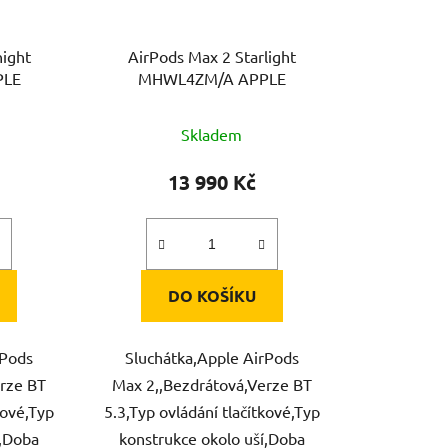
night
AirPods Max 2 Starlight
PLE
MHWL4ZM/A APPLE
Skladem
13 990 Kč
DO KOŠÍKU
rPods
Sluchátka,Apple AirPods
rze BT
Max 2,,Bezdrátová,Verze BT
kové,Typ
5.3,Typ ovládání tlačítkové,Typ
í,Doba
konstrukce okolo uší,Doba