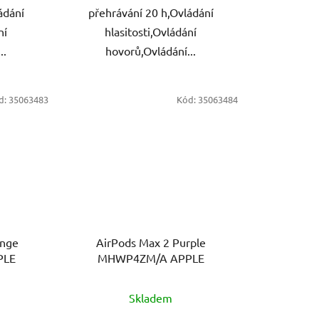
ádání
přehrávání 20 h,Ovládání
ní
hlasitosti,Ovládání
..
hovorů,Ovládání...
d:
35063483
Kód:
35063484
ange
AirPods Max 2 Purple
PLE
MHWP4ZM/A APPLE
Skladem