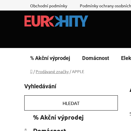
Přejít
Obchodní podmínky
Podmínky ochrany osobních
na
obsah
% Akční výprodej
Domácnost
Elek
Domů
/
Prodávané značky
/
APPLE
P
Vyhledávání
o
s
t
HLEDAT
r
K
Přeskočit
% Akční výprodej
a
a
kategorie
n
t
Domácnost