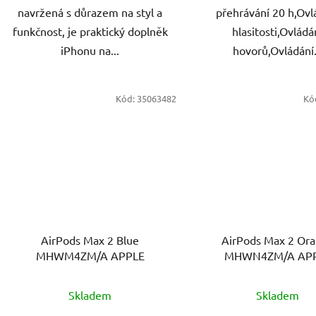
navržená s důrazem na styl a
přehrávání 20 h,Ovl
funkčnost, je praktický doplněk
hlasitosti,Ovládá
iPhonu na...
hovorů,Ovládání.
Kód:
35063482
Kó
AirPods Max 2 Blue
AirPods Max 2 Or
MHWM4ZM/A APPLE
MHWN4ZM/A AP
Skladem
Skladem