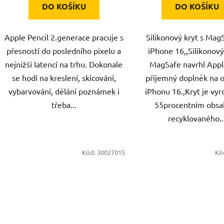
DO KOŠÍKU
DO KOŠÍKU
Apple Pencil 2.generace pracuje s
Silikonový kryt s Mag
přesností do posledního pixelu a
iPhone 16,,Silikonový
nejnižší latencí na trhu. Dokonale
MagSafe navrhl Appl
se hodí na kreslení, skicování,
příjemný doplněk na 
vybarvování, dělání poznámek i
iPhonu 16.,Kryt je vyr
třeba...
55procentním obs
recyklovaného..
Kód:
30027015
Kó