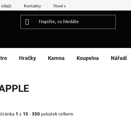
 údajů
Kontakty
Nové energetické štítky
Reklamační
tro
Hračky
Kamna
Koupelna
Nářadí
APPLE
Stránka
1
z
15
-
350
položek celkem