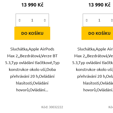
13 990 Kč
13 990 Kč
DO KOŠÍKU
DO KOŠÍKU
Sluchátka,Apple AirPods
Sluchátka,Apple Ai
Max 2,,Bezdrátová,Verze BT
Max 2,,Bezdrátová,Ve
5.3,Typ ovládání tlačítkové,Typ
5.3,Typ ovládání tlačít
konstrukce okolo uší,Doba
konstrukce okolo uš
přehrávání 20 h,Ovládání
přehrávání 20 h,Ovl
hlasitosti,Ovládání
hlasitosti,Ovládá
hovorů,Ovládání...
hovorů,Ovládání.
Kód:
30032222
Kó