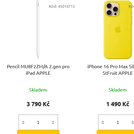
V
Kód:
45014713
Kó
ý
p
s
p
r
o
d
Pencil MU8F2ZM/A 2.gen pro
iPhone 16 Pro Max S
u
iPad APPLE
StFruit APPLE
k
t
Skladem
Skladem
ů
3 790 Kč
1 490 Kč