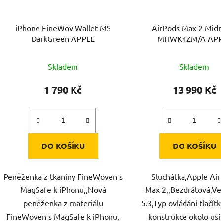
iPhone FineWov Wallet MS
AirPods Max 2 Mid
DarkGreen APPLE
MHWK4ZM/A AP
Skladem
Skladem
1 790 Kč
13 990 Kč
DO KOŠÍKU
DO KOŠÍKU
Peněženka z tkaniny FineWoven s
Sluchátka,Apple Ai
MagSafe k iPhonu,,Nová
Max 2,,Bezdrátová,Ve
peněženka z materiálu
5.3,Typ ovládání tlačít
FineWoven s MagSafe k iPhonu,
konstrukce okolo uš