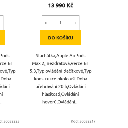
13 990 Kč
DO KOŠÍKU
rPods
Sluchátka,Apple AirPods
rze BT
Max 2,,Bezdrátová,Verze BT
kové,Typ
5.3,Typ ovládání tlačítkové,Typ
í,Doba
konstrukce okolo uší,Doba
ádání
přehrávání 20 h,Ovládání
ní
hlasitosti,Ovládání
..
hovorů,Ovládání...
d:
30032223
Kód:
30032217