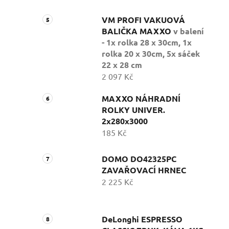
VM PROFI VAKUOVÁ
BALIČKA MAXXO
v balení
- 1x rolka 28 x 30cm, 1x
rolka 20 x 30cm, 5x sáček
22 x 28 cm
2 097 Kč
MAXXO NÁHRADNÍ
ROLKY UNIVER.
2x280x3000
185 Kč
DOMO DO42325PC
ZAVAŘOVACÍ HRNEC
2 225 Kč
DeLonghi ESPRESSO