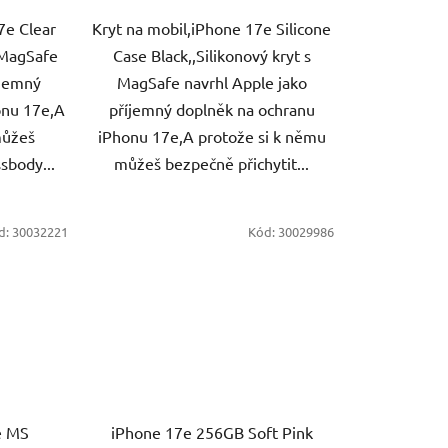
7e Clear
Kryt na mobil,iPhone 17e Silicone
s MagSafe
Case Black,,Silikonový kryt s
íjemný
MagSafe navrhl Apple jako
onu 17e,A
příjemný doplněk na ochranu
můžeš
iPhonu 17e,A protože si k němu
sbody...
můžeš bezpečně přichytit...
d:
30032221
Kód:
30029986
e MS
iPhone 17e 256GB Soft Pink