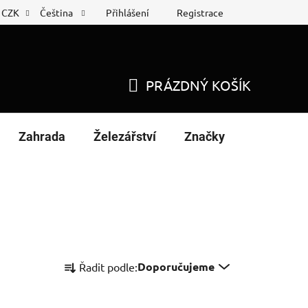
Přihlášení
Registrace
CZK
Čeština
 list
Nákup na splátky
PRÁZDNÝ KOŠÍK
NÁKUPNÍ
KOŠÍK
Zahrada
Železářství
Značky
Ř
Doporučujeme
Řadit podle:
a
z