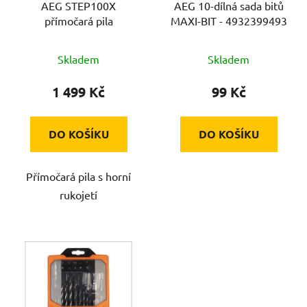
AEG STEP100X
AEG 10-dílná sada bitů
o
u
přímočará pila
MAXI-BIT - 4932399493
d
k
u
t
Skladem
Skladem
k
ů
t
1 499 Kč
99 Kč
ů
DO KOŠÍKU
DO KOŠÍKU
Přímočará pila s horní
rukojetí