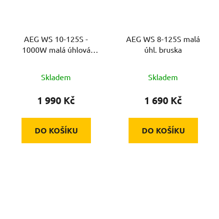
AEG WS 10-125S -
AEG WS 8-125S malá
1000W malá úhlová
úhl. bruska
bruska/LLO, přídavné
madlo, příruba, matice
Skladem
Skladem
1 990 Kč
1 690 Kč
DO KOŠÍKU
DO KOŠÍKU