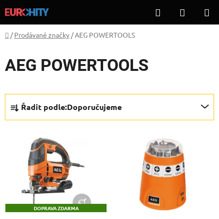
Přejít
Hledat
NÁKUP
na
KOŠÍK
obsah
Domů
/
Prodávané značky
/
AEG POWERTOOLS
AEG POWERTOOLS
Ř
Řadit podle:
Doporučujeme
a
z
V
e
ý
n
p
í
i
p
s
r
p
o
DOPRAVA ZDARMA
r
d