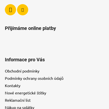
y
v
ý
p
i
Přijímáme online platby
s
u
Informace pro Vás
Obchodní podmínky
Podmínky ochrany osobních údajů
Kontakty
Nové energetické štítky
Reklamační list
Nákup na splátky