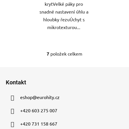
krytVelké páky pro
snadné nastavení úhlu a
hloubky řezuÚchyt s
mikrotexturou...
7
položek celkem
O
v
l
Z
á
á
d
Kontakt
p
a
a
c
eshop
@
eurohity.cz
t
í
p
í
+420 603 275 007
r
v
+420 731 158 667
k