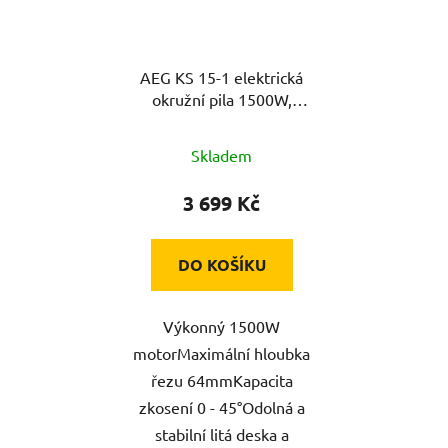
AEG KS 15-1 elektrická
okružní pila 1500W,
190mm
Skladem
3 699 Kč
DO KOŠÍKU
Výkonný 1500W
motorMaximální hloubka
řezu 64mmKapacita
zkosení 0 - 45°Odolná a
stabilní litá deska a