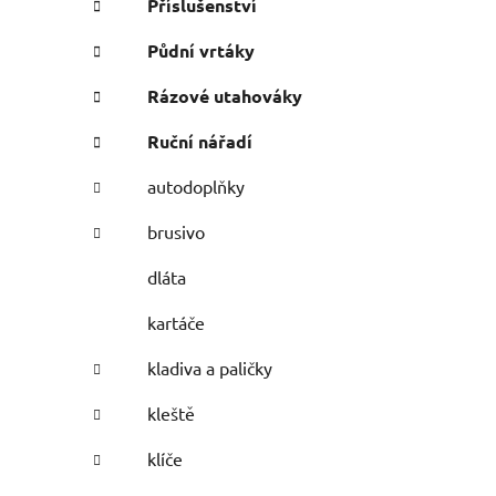
Příslušenství
Půdní vrtáky
Rázové utahováky
Ruční nářadí
autodoplňky
brusivo
dláta
kartáče
kladiva a paličky
kleště
klíče