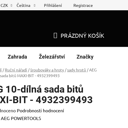
Přihlášení
Registrace
CZK
Čeština
 list
Nákup na splátky
PRÁZDNÝ KOŠÍK
NÁKUPNÍ
KOŠÍK
Zahrada
Železářství
Značky
í
/
Ruční nářadí
/
šroubováky a hroty
/
sady hrotů
/
AEG
 sada bitů MAXI-BIT - 4932399493
 10-dílná sada bitů
XI-BIT - 4932399493
né
dnoceno
Podrobnosti hodnocení
ení
:
AEG POWERTOOLS
tu