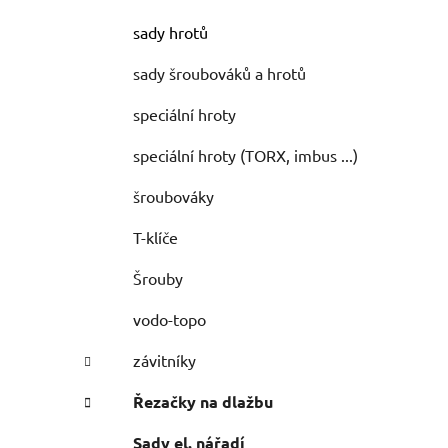
sady hrotů
sady šroubováků a hrotů
speciální hroty
speciální hroty (TORX, imbus ...)
šroubováky
T-klíče
Šrouby
vodo-topo
závitníky
Řezačky na dlažbu
Sady el. nářadí