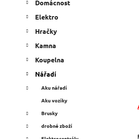
Domácnost
e
n
g
í
Elektro
o
p
r
a
Hračky
i
n
e
Kamna
e
l
Koupelna
Nářadí
Aku nářadí
Aku vozíky
Brusky
drobné zboží
Elektrocentrály