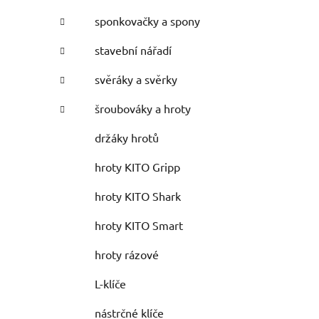
sponkovačky a spony
stavební nářadí
svěráky a svěrky
šroubováky a hroty
držáky hrotů
hroty KITO Gripp
hroty KITO Shark
hroty KITO Smart
hroty rázové
L-klíče
nástrčné klíče