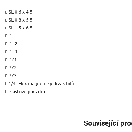
SL 0.6 x 4.5
SL 0.8 x 5.5
SL 1.5 x 6.5
PH1
PH2
PH3
PZ1
PZ2
PZ3
1/4˝ Hex magnetický držák bitů
Plastové pouzdro
Související pr