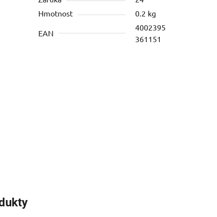
Hmotnost
0.2 kg
4002395
EAN
361151
odukty