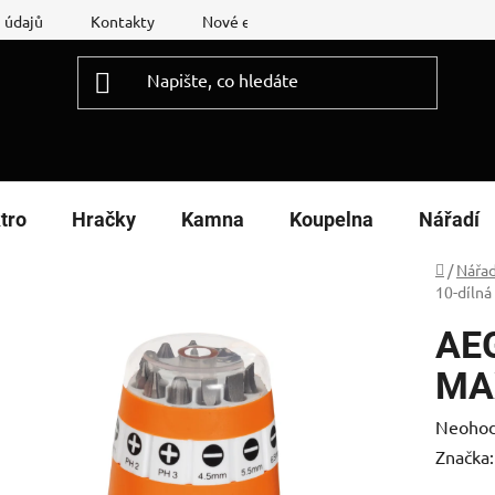
 údajů
Kontakty
Nové energetické štítky
Reklamační
tro
Hračky
Kamna
Koupelna
Nářadí
Domů
/
Nářad
10-dílná
AEG
MA
Průměr
Neoho
hodnoc
Značka
produk