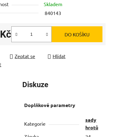
nost
Skladem
840143
 Kč
DO KOŠÍKU
ek.
 cena:
Zeptat se
Hlídat
t
Diskuze
Doplňkové parametry
sady
Kategorie
hrotů
Záruka
24