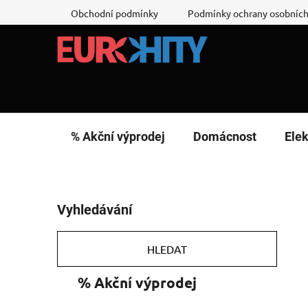
Přejít
Obchodní podmínky
Podmínky ochrany osobních
na
obsah
% Akční výprodej
Domácnost
Elek
P
Vyhledávání
o
s
t
HLEDAT
r
K
Přeskočit
% Akční výprodej
a
a
kategorie
n
t