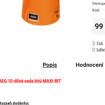
Dostup
je
Kód:
0,0
z
5
99
hvězdič
Měrná
Tisk
Sdíle
Popis
Hodnocení
AEG 10-dílná sada bitů MAXI-BIT
Rozsah dodávky: