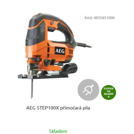
Kód:
4935451000
DOPRA
VA
ZDARM
A
AEG STEP100X přímočará pila
Skladem