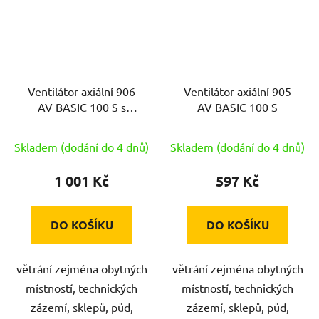
Ventilátor axiální 906
Ventilátor axiální 905
AV BASIC 100 S s
AV BASIC 100 S
doběhem
Skladem (dodání do 4 dnů)
Skladem (dodání do 4 dnů)
1 001 Kč
597 Kč
DO KOŠÍKU
DO KOŠÍKU
větrání zejména obytných
větrání zejména obytných
místností, technických
místností, technických
zázemí, sklepů, půd,
zázemí, sklepů, půd,