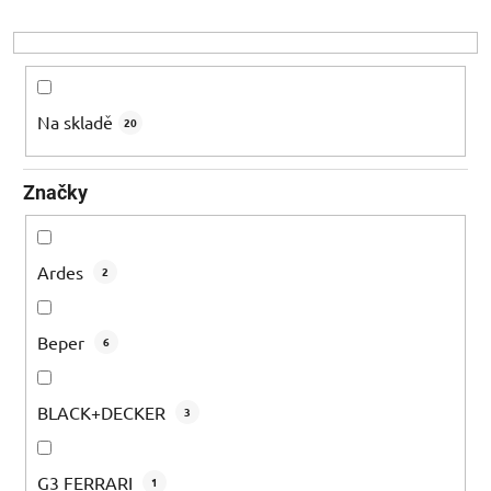
r
o
d
u
k
Na skladě
20
t
ů
Značky
Ardes
2
Beper
6
BLACK+DECKER
3
G3 FERRARI
1