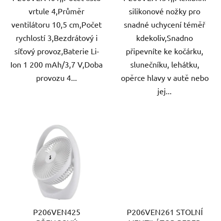
vrtule 4,Průměr
silikonové nožky pro
ventilátoru 10,5 cm,Počet
snadné uchycení téměř
rychlostí 3,Bezdrátový i
kdekoliv,Snadno
síťový provoz,Baterie Li-
připevníte ke kočárku,
Ion 1 200 mAh/3,7 V,Doba
slunečníku, lehátku,
provozu 4...
opěrce hlavy v autě nebo
jej...
P206VEN425
P206VEN261 STOLNÍ