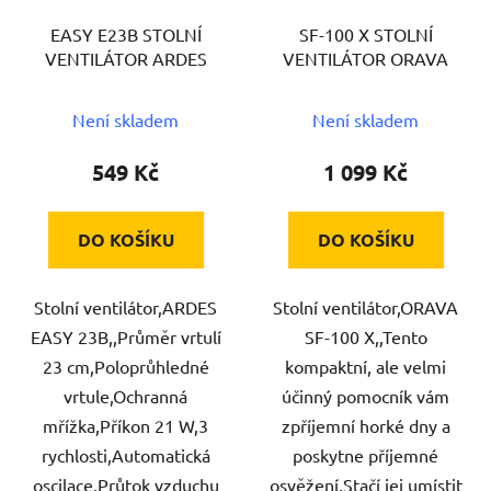
EASY E23B STOLNÍ
SF-100 X STOLNÍ
VENTILÁTOR ARDES
VENTILÁTOR ORAVA
Není skladem
Není skladem
549 Kč
1 099 Kč
DO KOŠÍKU
DO KOŠÍKU
Stolní ventilátor,ARDES
Stolní ventilátor,ORAVA
EASY 23B,,Průměr vrtulí
SF-100 X,,Tento
23 cm,Poloprůhledné
kompaktní, ale velmi
vrtule,Ochranná
účinný pomocník vám
mřížka,Příkon 21 W,3
zpříjemní horké dny a
rychlosti,Automatická
poskytne příjemné
oscilace,Průtok vzduchu
osvěžení,Stačí jej umístit