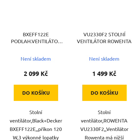
BXEFF122E
VU2330F2 STOLNÍ
PODLAH.VENTILÁTOR
VENTILÁTOR ROWENTA
BLACK+DECKER
Není skladem
Není skladem
2 099 Kč
1 499 Kč
DO KOŠÍKU
DO KOŠÍKU
Stolní
Stolní
ventilátor,Black+Decker
ventilátor,ROWENTA
BXEFF122E,,příkon 120
VU2330F2,,Ventilátor
W,3 výkonné lopatky
Rowenta má nižší