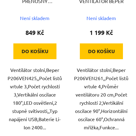
PŘENOSNÝ
VENTILÁTOR BEPER
VENTILÁTOR BEPER
Není skladem
Není skladem
849 Kč
1 199 Kč
DO KOŠÍKU
DO KOŠÍKU
Ventilátor stolní,Beper
Ventilátor stolní,Beper
P206VEN425,,Počet listů
P206VEN261,,Počet listů
vrtule 3,Počet rychlostí
vrtule 4,Průměr
3,Vertikální oscilace
ventilátoru 20 cm,Počet
180°,LED osvětlení,2
rychlostí 2,Vertikální
stupně svítivosti,,Typ
oscilace 90°,Horizontální
napájení USB,Baterie Li-
oscilace 60°,Ochranná
Ion 2400...
mřížka,Funkce...