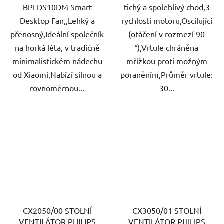
BPLDS10DM Smart
tichý a spolehlivý chod,3
Desktop Fan,,Lehký a
rychlosti motoru,Oscilující
přenosný,Ideální společník
(otáčení v rozmezí 90
na horká léta, v tradičně
°),Vrtule chráněna
minimalistickém nádechu
mřížkou proti možným
od Xiaomi,Nabízí silnou a
poraněním,Průměr vrtule:
rovnoměrnou...
30...
CX2050/00 STOLNÍ
CX3050/01 STOLNÍ
VENTILÁTOR PHILIPS
VENTILÁTOR PHILIPS