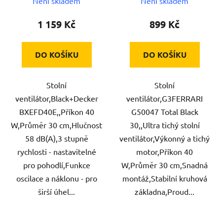
Není skladem
Není skladem
1 159 Kč
899 Kč
DO KOŠÍKU
DO KOŠÍKU
Stolní
Stolní
ventilátor,Black+Decker
ventilátor,G3FERRARI
BXEFD40E,,Příkon 40
G50047 Total Black
W,Průměr 30 cm,Hlučnost
30,,Ultra tichý stolní
58 dB(A),3 stupně
ventilátor,Výkonný a tichý
rychlosti - nastavitelné
motor,Příkon 40
pro pohodlí,Funkce
W,Průměr 30 cm,Snadná
oscilace a náklonu - pro
montáž,Stabilní kruhová
širší úhel...
základna,Proud...