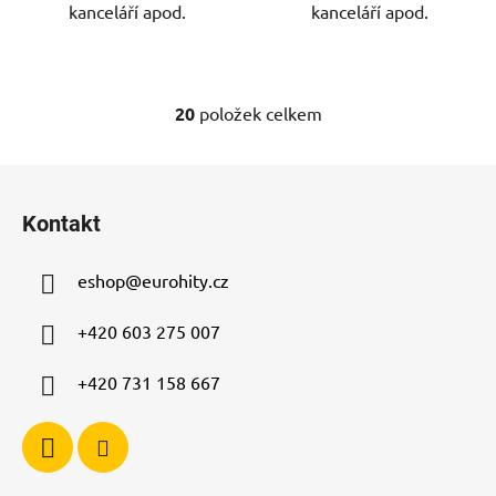
kanceláří apod.
kanceláří apod.
20
položek celkem
O
v
l
Z
á
á
d
Kontakt
p
a
a
c
eshop
@
eurohity.cz
t
í
p
í
+420 603 275 007
r
v
+420 731 158 667
k
y
v
ý
p