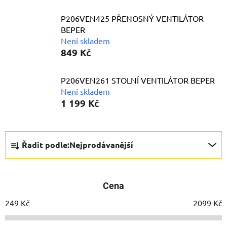
P206VEN425 PŘENOSNÝ VENTILÁTOR
BEPER
Není skladem
849 Kč
P206VEN261 STOLNÍ VENTILÁTOR BEPER
Není skladem
1 199 Kč
Ř
Řadit podle:
Nejprodávanější
a
z
e
Cena
n
í
249
Kč
2099
Kč
p