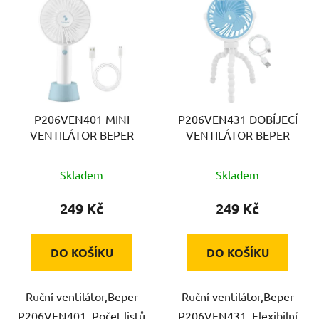
ý
p
i
s
p
r
P206VEN401 MINI
P206VEN431 DOBÍJECÍ
o
VENTILÁTOR BEPER
VENTILÁTOR BEPER
d
u
Skladem
Skladem
k
t
249 Kč
249 Kč
ů
DO KOŠÍKU
DO KOŠÍKU
Ruční ventilátor,Beper
Ruční ventilátor,Beper
P206VEN401,,Počet listů
P206VEN431,,Flexibilní