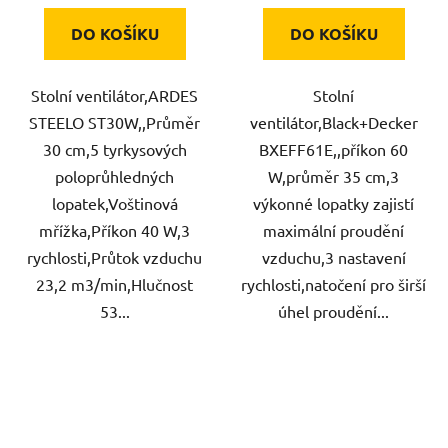
DO KOŠÍKU
DO KOŠÍKU
Stolní ventilátor,ARDES
Stolní
STEELO ST30W,,Průměr
ventilátor,Black+Decker
30 cm,5 tyrkysových
BXEFF61E,,příkon 60
poloprůhledných
W,průměr 35 cm,3
lopatek,Voštinová
výkonné lopatky zajistí
mřížka,Příkon 40 W,3
maximální proudění
rychlosti,Průtok vzduchu
vzduchu,3 nastavení
23,2 m3/min,Hlučnost
rychlosti,natočení pro širší
53...
úhel proudění...