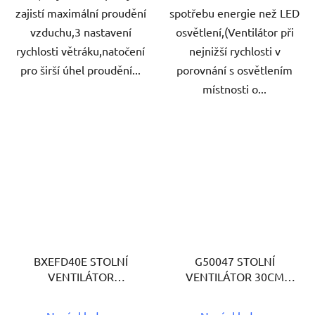
zajistí maximální proudění
spotřebu energie než LED
vzduchu,3 nastavení
osvětlení,(Ventilátor při
rychlosti větráku,natočení
nejnižší rychlosti v
pro širší úhel proudění...
porovnání s osvětlením
místnosti o...
BXEFD40E STOLNÍ
G50047 STOLNÍ
VENTILÁTOR
VENTILÁTOR 30CM
BLACK+DECKER
G3FERRARI