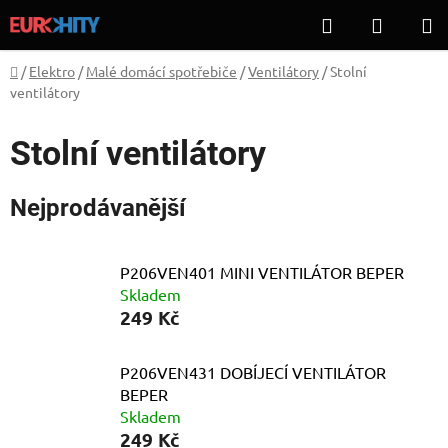
Přejít
Hledat
NÁKUP
na
KOŠÍK
obsah
Domů
/
Elektro
/
Malé domácí spotřebiče
/
Ventilátory
/
Stolní
ventilátory
Stolní ventilátory
Nejprodávanější
P206VEN401 MINI VENTILÁTOR BEPER
Skladem
249 Kč
P206VEN431 DOBÍJECÍ VENTILÁTOR
BEPER
Skladem
249 Kč