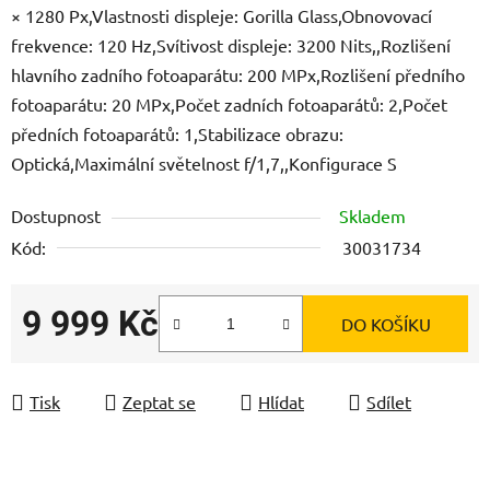
× 1280 Px,Vlastnosti displeje: Gorilla Glass,Obnovovací
frekvence: 120 Hz,Svítivost displeje: 3200 Nits,,Rozlišení
hlavního zadního fotoaparátu: 200 MPx,Rozlišení předního
fotoaparátu: 20 MPx,Počet zadních fotoaparátů: 2,Počet
předních fotoaparátů: 1,Stabilizace obrazu:
Optická,Maximální světelnost f/1,7,,Konfigurace S
Dostupnost
Skladem
Kód:
30031734
9 999 Kč
DO KOŠÍKU
Měrná cena:
Tisk
Zeptat se
Hlídat
Sdílet