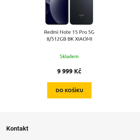
Redmi Note 15 Pro 5G
8/512GB BK XIAOMI
Skladem
9 999 Kč
DO KOŠÍKU
Z
á
Kontakt
p