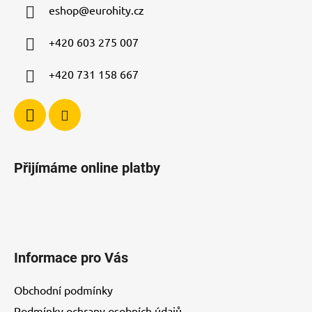
a
eshop
@
eurohity.cz
t
í
+420 603 275 007
+420 731 158 667
Přijímáme online platby
Informace pro Vás
Obchodní podmínky
Podmínky ochrany osobních údajů