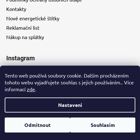
Kontakty
Nové energetické štítky
Reklamační list
Nákup na splátky
Instagram
Tento web používá soubory cookie. Dalším procházením
tohoto webu vyjadřujete souhlas s jejich používáním.. Více
informací
zde
.
Kontakty
Nastavení
Vytvořil Shoptet
Odmítnout
Souhlasím
Copyright 2026
EUROHITY s.r.o.
. Všechna práva
vyhrazena.
Upravit nastavení cookies