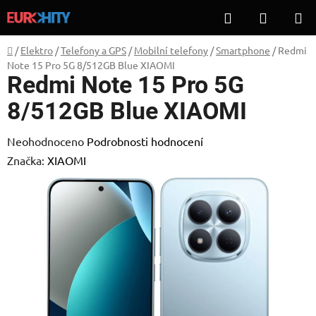
Přejít
Hledat
NÁKUP
na
KOŠÍK
obsah
Domů
/
Elektro
/
Telefony a GPS
/
Mobilní telefony
/
Smartphone
/
Redmi
Note 15 Pro 5G 8/512GB Blue XIAOMI
Redmi Note 15 Pro 5G
8/512GB Blue XIAOMI
Průměrné
Neohodnoceno
Podrobnosti hodnocení
hodnocení
Značka:
XIAOMI
produktu
je
0,0
z
5
hvězdiček.