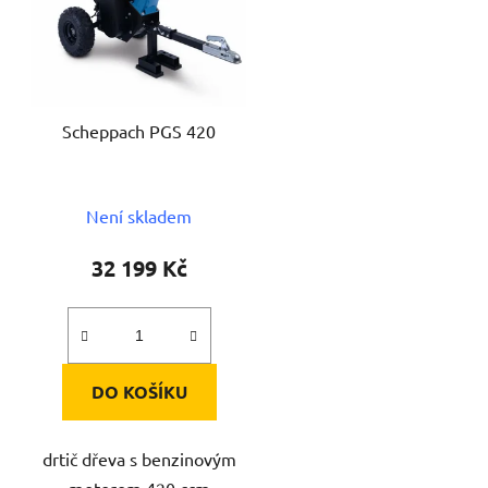
s
p
r
o
d
Scheppach PGS 420
u
k
t
Není skladem
ů
32 199 Kč
DO KOŠÍKU
drtič dřeva s benzinovým