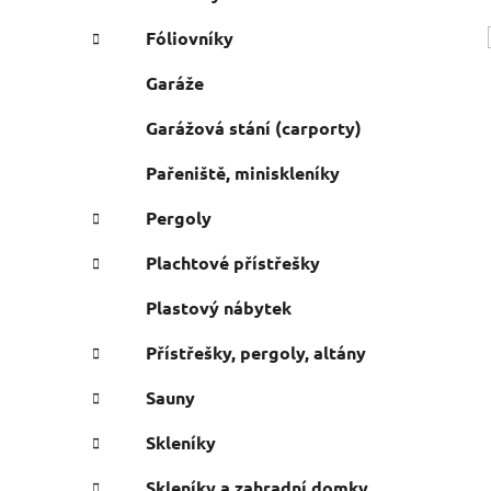
Fóliovníky
Garáže
Garážová stání (carporty)
Pařeniště, miniskleníky
Pergoly
Plachtové přístřešky
Plastový nábytek
Přístřešky, pergoly, altány
Sauny
Skleníky
i
Skleníky a zahradní domky