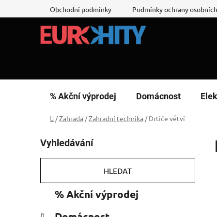
Přejít
Obchodní podmínky
Podmínky ochrany osobních
na
obsah
% Akční výprodej
Domácnost
Elek
Domů
/
Zahrada
/
Zahradní technika
/
Drtiče větví
P
Vyhledávání
o
s
t
HLEDAT
r
K
Přeskočit
% Akční výprodej
a
a
kategorie
n
t
Domácnost