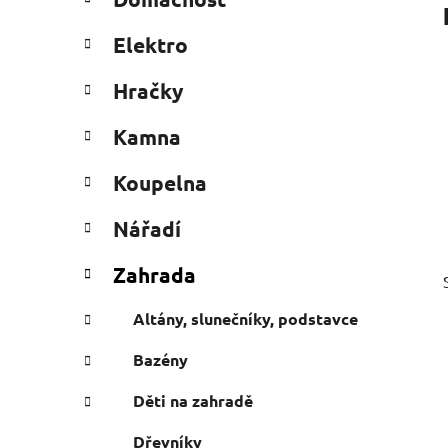
e
n
g
í
Elektro
o
p
r
a
Hračky
i
n
e
Kamna
e
l
Koupelna
Nářadí
Zahrada
Altány, slunečníky, podstavce
Bazény
Děti na zahradě
Dřevníky