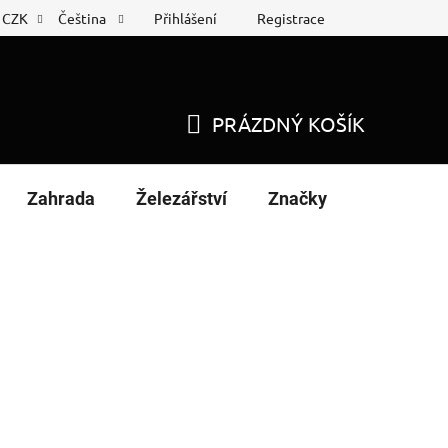
Přihlášení
Registrace
CZK
Čeština
 list
Nákup na splátky
PRÁZDNÝ KOŠÍK
NÁKUPNÍ
KOŠÍK
Zahrada
Železářství
Značky