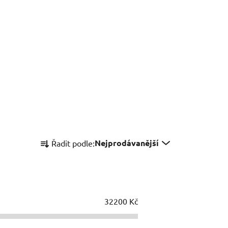
Ř
Nejprodávanější
Řadit podle:
a
z
e
n
í
32200
Kč
p