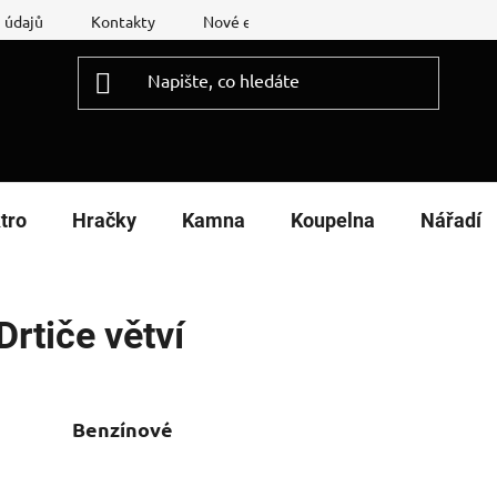
 údajů
Kontakty
Nové energetické štítky
Reklamační
tro
Hračky
Kamna
Koupelna
Nářadí
Drtiče větví
Benzínové