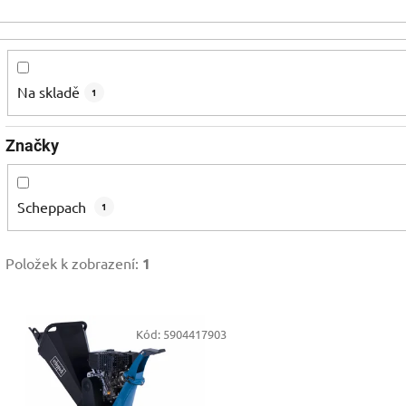
Na skladě
1
Značky
Scheppach
1
Položek k zobrazení:
1
V
Kód:
5904417903
ý
p