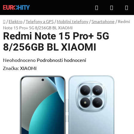
Přejít
Hledat
NÁKUP
na
KOŠÍK
obsah
Domů
/
Elektro
/
Telefony a GPS
/
Mobilní telefony
/
Smartphone
/
Redmi
Note 15 Pro+ 5G 8/256GB BL XIAOMI
Redmi Note 15 Pro+ 5G
8/256GB BL XIAOMI
Průměrné
Neohodnoceno
Podrobnosti hodnocení
hodnocení
Značka:
XIAOMI
produktu
je
0,0
z
5
hvězdiček.