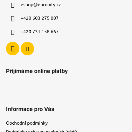
a
eshop
@
eurohity.cz
t
í
+420 603 275 007
+420 731 158 667
Přijímáme online platby
Informace pro Vás
Obchodní podmínky
Podmínky ochrany osobních údajů