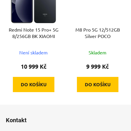
Redmi Note 15 Pro+ 5G
M8 Pro 5G 12/512GB
8/256GB BK XIAOMI
Silver POCO
Není skladem
Skladem
10 999 Kč
9 999 Kč
DO KOŠÍKU
DO KOŠÍKU
Z
á
Kontakt
p