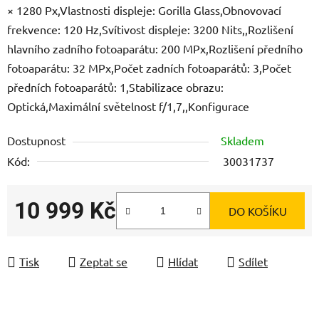
× 1280 Px,Vlastnosti displeje: Gorilla Glass,Obnovovací
frekvence: 120 Hz,Svítivost displeje: 3200 Nits,,Rozlišení
hlavního zadního fotoaparátu: 200 MPx,Rozlišení předního
fotoaparátu: 32 MPx,Počet zadních fotoaparátů: 3,Počet
předních fotoaparátů: 1,Stabilizace obrazu:
Optická,Maximální světelnost f/1,7,,Konfigurace
Dostupnost
Skladem
Kód:
30031737
10 999 Kč
DO KOŠÍKU
Měrná cena:
Tisk
Zeptat se
Hlídat
Sdílet