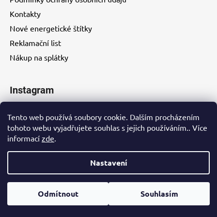
Kontakty
Nové energetické štítky
Reklamační list
Nákup na splátky
Instagram
Tento web používá soubory cookie. Dalším procházením
tohoto webu vyjadřujete souhlas s jejich používáním.. Více
informací
zde
.
Kontakty
Nastavení
Vytvořil Shoptet
Odmítnout
Souhlasím
Copyright 2026
EUROHITY s.r.o.
. Všechna práva
vyhrazena.
Upravit nastavení cookies