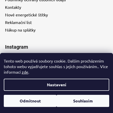
Kontakty
Nové energetické štítky
Reklamační list
Nákup na splátky
Instagram
Tento web používá soubory cookie. Dalším procházením
tohoto webu vyjadřujete souhlas s jejich používáním.. Více
informací
zde
.
Kontakty
Nastavení
Vytvořil Shoptet
Odmítnout
Souhlasím
Copyright 2026
EUROHITY s.r.o.
. Všechna práva
vyhrazena.
Upravit nastavení cookies