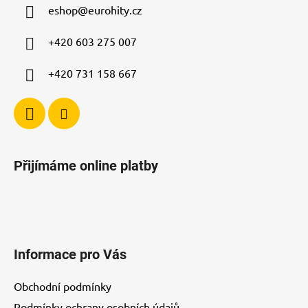
a
eshop
@
eurohity.cz
t
í
+420 603 275 007
+420 731 158 667
Přijímáme online platby
Informace pro Vás
Obchodní podmínky
Podmínky ochrany osobních údajů