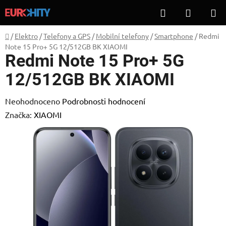
Přejít
Hledat
NÁKUP
na
KOŠÍK
obsah
Domů
/
Elektro
/
Telefony a GPS
/
Mobilní telefony
/
Smartphone
/
Redmi
Note 15 Pro+ 5G 12/512GB BK XIAOMI
Redmi Note 15 Pro+ 5G
12/512GB BK XIAOMI
Průměrné
Neohodnoceno
Podrobnosti hodnocení
hodnocení
Značka:
XIAOMI
produktu
je
0,0
z
5
hvězdiček.