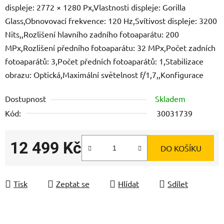
displeje: 2772 × 1280 Px,Vlastnosti displeje: Gorilla
Glass,Obnovovací frekvence: 120 Hz,Svítivost displeje: 3200
Nits,,Rozlišení hlavního zadního fotoaparátu: 200
MPx,Rozlišení předního fotoaparátu: 32 MPx,Počet zadních
fotoaparátů: 3,Počet předních fotoaparátů: 1,Stabilizace
obrazu: Optická,Maximální světelnost f/1,7,,Konfigurace
Dostupnost
Skladem
Kód:
30031739
12 499 Kč
DO KOŠÍKU
Měrná cena:
Tisk
Zeptat se
Hlídat
Sdílet