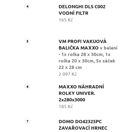
DELONGHI DLS C002
VODNÍ FILTR
165 Kč
VM PROFI VAKUOVÁ
BALIČKA MAXXO
v balení
- 1x rolka 28 x 30cm, 1x
rolka 20 x 30cm, 5x sáček
22 x 28 cm
2 097 Kč
MAXXO NÁHRADNÍ
ROLKY UNIVER.
2x280x3000
185 Kč
DOMO DO42325PC
ZAVAŘOVACÍ HRNEC