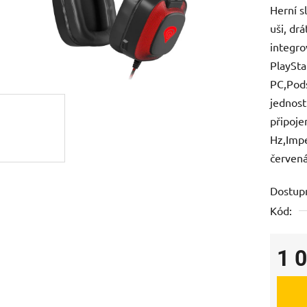
Herní s
je
uši, dr
0,0
integro
z
PlaySta
5
PC,Pods
hvězdič
jednost
připoje
Hz,Impe
červen
Dostup
Kód:
1 
Měrná