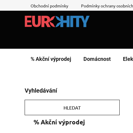
Přejít
Obchodní podmínky
Podmínky ochrany osobních
na
obsah
% Akční výprodej
Domácnost
Elek
P
Vyhledávání
o
s
t
HLEDAT
r
K
Přeskočit
% Akční výprodej
a
a
kategorie
n
t