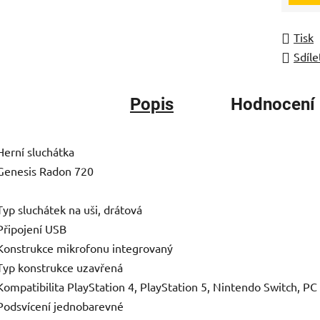
Tisk
Sdíle
Popis
Hodnocení
Herní sluchátka
Genesis Radon 720
Typ sluchátek na uši, drátová
Připojení USB
Konstrukce mikrofonu integrovaný
Typ konstrukce uzavřená
Kompatibilita PlayStation 4, PlayStation 5, Nintendo Switch, PC
Podsvícení jednobarevné