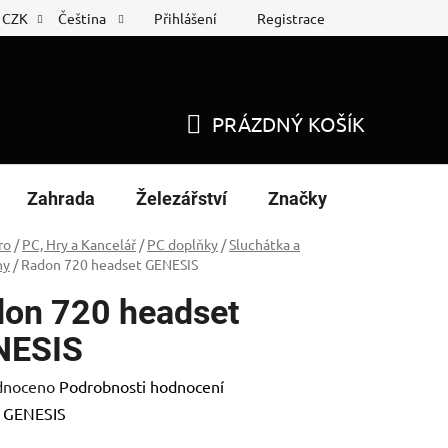
Přihlášení
Registrace
CZK
Čeština
 list
Nákup na splátky
PRÁZDNÝ KOŠÍK
NÁKUPNÍ
KOŠÍK
Zahrada
Železářství
Značky
ro
/
PC, Hry a Kancelář
/
PC doplňky
/
Sluchátka a
ny
/
Radon 720 headset GENESIS
on 720 headset
NESIS
né
dnoceno
Podrobnosti hodnocení
ení
:
GENESIS
tu