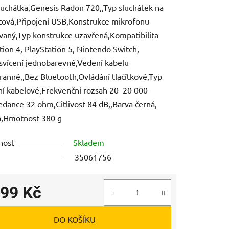
luchátka,Genesis Radon 720,,Typ sluchátek na
átová,Připojení USB,Konstrukce mikrofonu
vaný,Typ konstrukce uzavřená,Kompatibilita
tion 4, PlayStation 5, Nintendo Switch,
vícení jednobarevné,Vedení kabelu
ek.
ranné,,Bez Bluetooth,Ovládání tlačítkové,Typ
ní kabelové,Frekvenční rozsah 20–20 000
dance 32 ohm,Citlivost 84 dB,,Barva černá,
á,Hmotnost 380 g
nost
Skladem
35061756
099 Kč
 cena:
DO KOŠÍKU