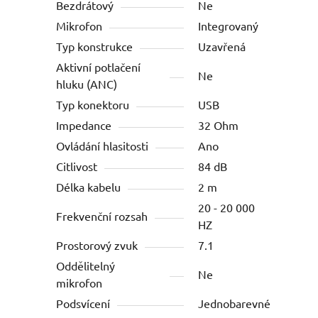
Bezdrátový
Ne
Mikrofon
Integrovaný
Typ konstrukce
Uzavřená
Aktivní potlačení
Ne
hluku (ANC)
Typ konektoru
USB
Impedance
32 Ohm
Ovládání hlasitosti
Ano
Citlivost
84 dB
Délka kabelu
2 m
20 - 20 000
Frekvenční rozsah
HZ
Prostorový zvuk
7.1
Oddělitelný
Ne
mikrofon
Podsvícení
Jednobarevné