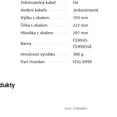
Odnímatelný kabel
Ne
Vedení kabelu
Jednostranné
Výška s obalem
103 mm
Šířka s obalem
222 mm
Hloubka s obalem
281 mm
ČERNO-
Barva
ČERVENÁ
Hmotnost výrobku
380 g
Part Number
NSG-0999
odukty
Kód:
35060845