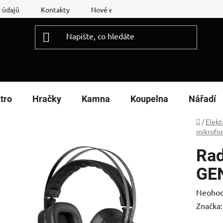
 údajů
Kontakty
Nové energetické štítky
Reklamační
tro
Hračky
Kamna
Koupelna
Nářadí
Domů
/
Elekt
mikrofo
Rad
GE
Průměr
Neoho
hodnoc
Značka
produk