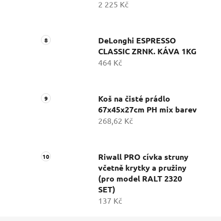
2 225 Kč
DeLonghi ESPRESSO
CLASSIC ZRNK. KÁVA 1KG
464 Kč
Koš na čisté prádlo
67x45x27cm PH mix barev
268,62 Kč
Riwall PRO cívka struny
včetně krytky a pružiny
(pro model RALT 2320
SET)
137 Kč