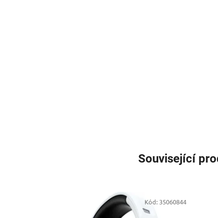
Související pr
Kód:
35060844