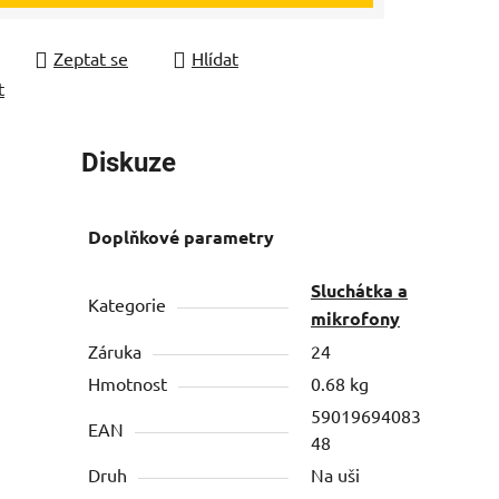
Zeptat se
Hlídat
t
Diskuze
Doplňkové parametry
Sluchátka a
Kategorie
mikrofony
Záruka
24
Hmotnost
0.68 kg
59019694083
EAN
48
Druh
Na uši