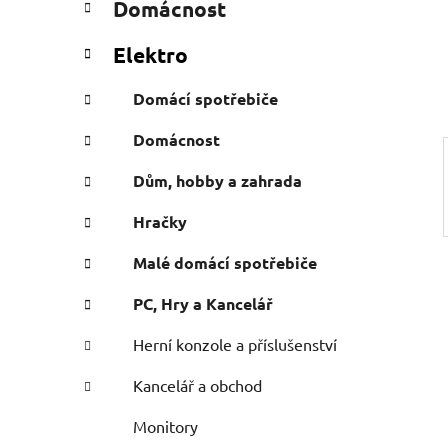
Domácnost
e
n
g
í
Elektro
o
p
r
a
Domácí spotřebiče
i
n
e
Domácnost
e
l
Dům, hobby a zahrada
Hračky
Malé domácí spotřebiče
PC, Hry a Kancelář
Herní konzole a příslušenství
Kancelář a obchod
Monitory