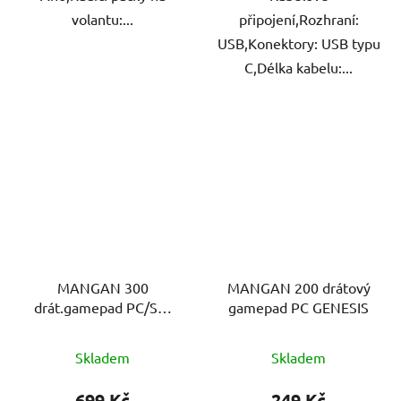
volantu:...
připojení,Rozhraní:
USB,Konektory: USB typu
C,Délka kabelu:...
MANGAN 300
MANGAN 200 drátový
drát.gamepad PC/SW
gamepad PC GENESIS
BK GENESIS
Skladem
Skladem
699 Kč
249 Kč