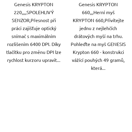
Genesis KRYPTON
Genesis KRYPTON
220,,,,SPOLEHLIVÝ
660,,,Herní myš
SENZOR,Přesnost při
KRYPTON 660,Přivítejte
práci zajišťuje optický
jednu z nejlehčích
snímač s maximálním
drátových myší na trhu.
rozlišením 6400 DPI. Díky
Pohleďte na myš GENESIS
tlačítku pro změnu DPI lze
Krypton 660 - konstrukci
rychlost kurzoru upravit...
vážící pouhých 49 gramů,
která...