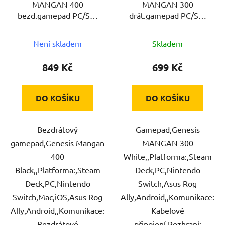
MANGAN 400
MANGAN 300
o
u
bezd.gamepad PC/SW
drát.gamepad PC/SW
d
k
BK GENESIS
WH GENESIS
u
t
Není skladem
Skladem
k
ů
t
849 Kč
699 Kč
ů
DO KOŠÍKU
DO KOŠÍKU
Bezdrátový
Gamepad,Genesis
gamepad,Genesis Mangan
MANGAN 300
400
White,,Platforma:,Steam
Black,,Platforma:,Steam
Deck,PC,Nintendo
Deck,PC,Nintendo
Switch,Asus Rog
Switch,Mac,iOS,Asus Rog
Ally,Android,,Komunikace:
Ally,Android,,Komunikace:
Kabelové
Bezdrátové
připojení,Rozhraní: