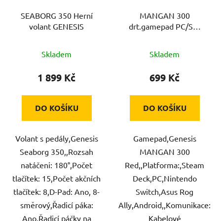
SEABORG 350 Herní
MANGAN 300
volant GENESIS
drt.gamepad PC/SW
Red GENESIS
Skladem
Skladem
1 899 Kč
699 Kč
DO KOŠÍKU
DO KOŠÍKU
Volant s pedály,Genesis
Gamepad,Genesis
Seaborg 350,,Rozsah
MANGAN 300
natáčeni: 180°,Počet
Red,,Platforma:,Steam
tlačítek: 15,Počet akčních
Deck,PC,Nintendo
tlačítek: 8,D-Pad: Ano, 8-
Switch,Asus Rog
směrový,Řadicí páka:
Ally,Android,,Komunikace:
Ano,Řadicí páčky na
Kabelové