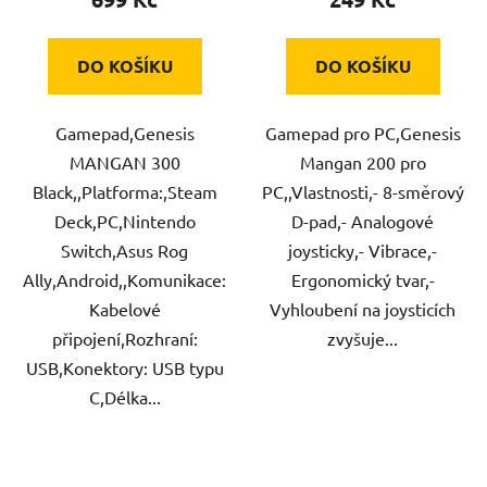
DO KOŠÍKU
DO KOŠÍKU
Gamepad,Genesis
Gamepad pro PC,Genesis
MANGAN 300
Mangan 200 pro
Black,,Platforma:,Steam
PC,,Vlastnosti,- 8-směrový
Deck,PC,Nintendo
D-pad,- Analogové
Switch,Asus Rog
joysticky,- Vibrace,-
Ally,Android,,Komunikace:
Ergonomický tvar,-
Kabelové
Vyhloubení na joysticích
připojení,Rozhraní:
zvyšuje...
USB,Konektory: USB typu
C,Délka...