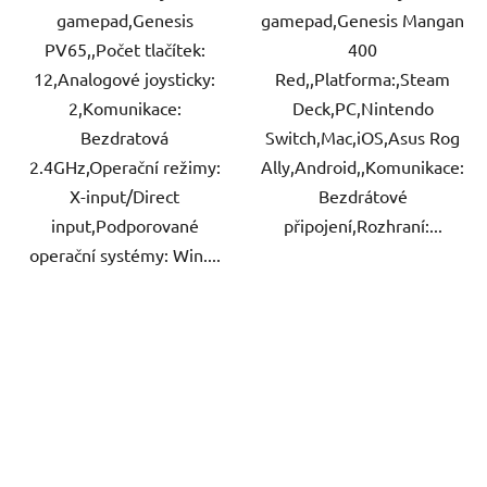
gamepad,Genesis
gamepad,Genesis Mangan
PV65,,Počet tlačítek:
400
12,Analogové joysticky:
Red,,Platforma:,Steam
2,Komunikace:
Deck,PC,Nintendo
Bezdratová
Switch,Mac,iOS,Asus Rog
2.4GHz,Operační režimy:
Ally,Android,,Komunikace:
X-input/Direct
Bezdrátové
input,Podporované
připojení,Rozhraní:...
operační systémy: Win....