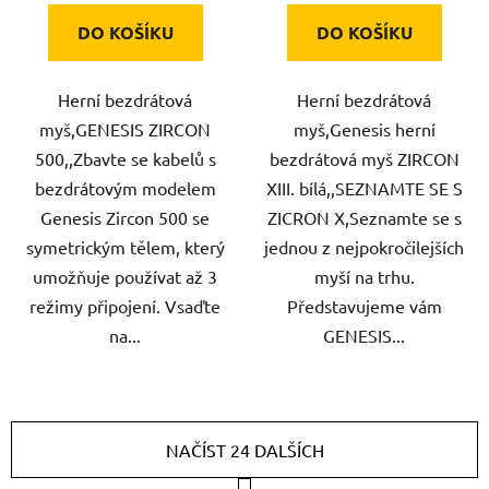
DO KOŠÍKU
DO KOŠÍKU
Herní bezdrátová
Herní bezdrátová
myš,GENESIS ZIRCON
myš,Genesis herní
500,,Zbavte se kabelů s
bezdrátová myš ZIRCON
bezdrátovým modelem
XIII. bílá,,SEZNAMTE SE S
Genesis Zircon 500 se
ZICRON X,Seznamte se s
symetrickým tělem, který
jednou z nejpokročilejších
umožňuje používat až 3
myší na trhu.
režimy připojení. Vsaďte
Představujeme vám
na...
GENESIS...
NAČÍST 24 DALŠÍCH
S