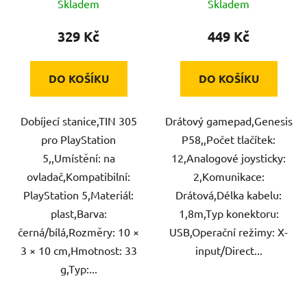
Skladem
Skladem
329 Kč
449 Kč
DO KOŠÍKU
DO KOŠÍKU
Dobíjecí stanice,TIN 305
Drátový gamepad,Genesis
pro PlayStation
P58,,Počet tlačítek:
5,,Umístění: na
12,Analogové joysticky:
ovladač,Kompatibilní:
2,Komunikace:
PlayStation 5,Materiál:
Drátová,Délka kabelu:
plast,Barva:
1,8m,Typ konektoru:
černá/bílá,Rozměry: 10 ×
USB,Operační režimy: X-
3 × 10 cm,Hmotnost: 33
input/Direct...
g,Typ:...