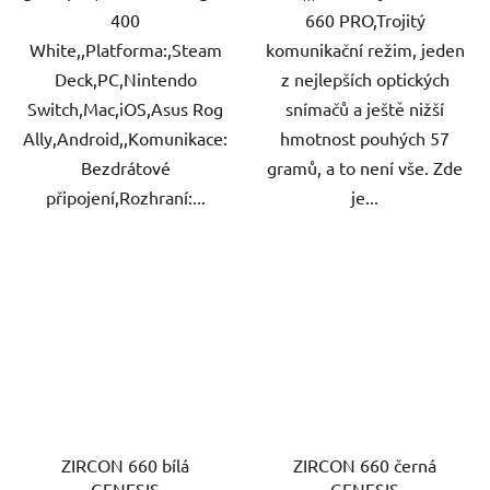
400
660 PRO,Trojitý
White,,Platforma:,Steam
komunikační režim, jeden
Deck,PC,Nintendo
z nejlepších optických
Switch,Mac,iOS,Asus Rog
snímačů a ještě nižší
Ally,Android,,Komunikace:
hmotnost pouhých 57
Bezdrátové
gramů, a to není vše. Zde
připojení,Rozhraní:...
je...
ZIRCON 660 bílá
ZIRCON 660 černá
GENESIS
GENESIS