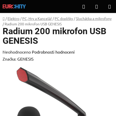
Přejít
Hledat
NÁKUP
na
KOŠÍK
obsah
Domů
/
Elektro
/
PC, Hry a Kancelář
/
PC doplňky
/
Sluchátka a mikrofony
/
Radium 200 mikrofon USB GENESIS
Radium 200 mikrofon USB
GENESIS
Průměrné
Neohodnoceno
Podrobnosti hodnocení
hodnocení
Značka:
GENESIS
produktu
je
0,0
z
5
hvězdiček.