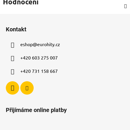
Hodnocení
Z
á
Kontakt
p
a
eshop
@
eurohity.cz
t
í
+420 603 275 007
+420 731 158 667
Přijímáme online platby