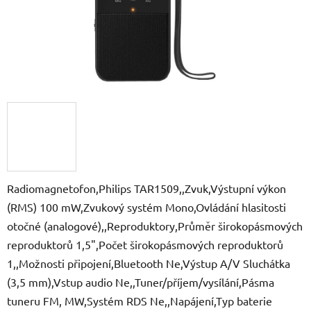
Radiomagnetofon,Philips TAR1509,,Zvuk,Výstupní výkon
(RMS) 100 mW,Zvukový systém Mono,Ovládání hlasitosti
otočné (analogové),,Reproduktory,Průměr širokopásmových
reproduktorů 1,5",Počet širokopásmových reproduktorů
1,,Možnosti připojení,Bluetooth Ne,Výstup A/V Sluchátka
(3,5 mm),Vstup audio Ne,,Tuner/příjem/vysílání,Pásma
tuneru FM, MW,Systém RDS Ne,,Napájení,Typ baterie