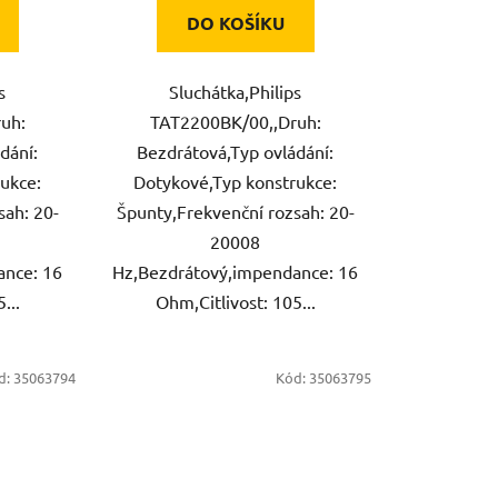
DO KOŠÍKU
s
Sluchátka,Philips
uh:
TAT2200BK/00,,Druh:
dání:
Bezdrátová,Typ ovládání:
ukce:
Dotykové,Typ konstrukce:
sah: 20-
Špunty,Frekvenční rozsah: 20-
20008
ance: 16
Hz,Bezdrátový,impendance: 16
...
Ohm,Citlivost: 105...
d:
35063794
Kód:
35063795