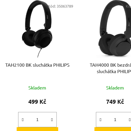
V
Kód:
35063789
Kó
ý
p
s
p
r
o
d
TAH2100 BK sluchátka PHILIPS
TAH4000 BK bezdrá
u
sluchátka PHILI
k
t
Skladem
Skladem
ů
499 Kč
749 Kč