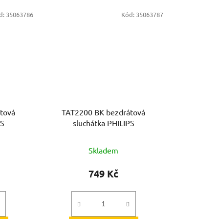
d:
35063786
Kód:
35063787
tová
TAT2200 BK bezdrátová
PS
sluchátka PHILIPS
Skladem
749 Kč