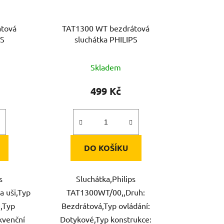
tová
TAT1300 WT bezdrátová
PS
sluchátka PHILIPS
Skladem
499 Kč
DO KOŠÍKU
s
Sluchátka,Philips
 uši,Typ
TAT1300WT/00,,Druh:
é,Typ
Bezdrátová,Typ ovládání:
ekvenční
Dotykové,Typ konstrukce: