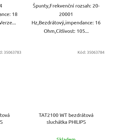
4
Špunty,Frekvenční rozsah: 20-
ance: 18
20001
Verze...
Hz,Bezdrátový,impendance: 16
Ohm,Citlivost: 105...
d:
35063783
Kód:
35063784
tová
TAT2100 WT bezdrátová
PS
sluchátka PHILIPS
Skladem