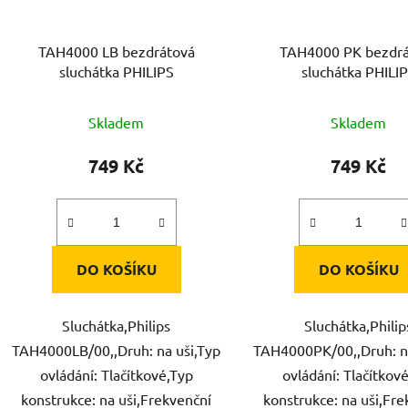
TAH4000 LB bezdrátová
TAH4000 PK bezdrá
sluchátka PHILIPS
sluchátka PHILI
Skladem
Skladem
749 Kč
749 Kč
DO KOŠÍKU
DO KOŠÍKU
Sluchátka,Philips
Sluchátka,Philip
TAH4000LB/00,,Druh: na uši,Typ
TAH4000PK/00,,Druh: na
ovládání: Tlačítkové,Typ
ovládání: Tlačítkov
konstrukce: na uši,Frekvenční
konstrukce: na uši,Fr