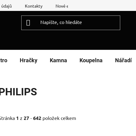
 údajů
Kontakty
Nové energetické štítky
Reklamační
tro
Hračky
Kamna
Koupelna
Nářadí
PHILIPS
Stránka
1
z
27
-
642
položek celkem