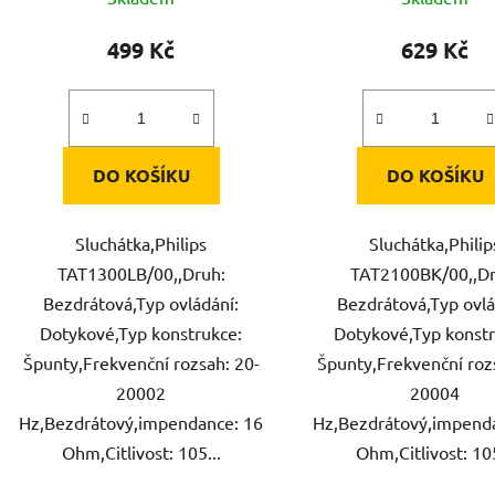
499 Kč
629 Kč
DO KOŠÍKU
DO KOŠÍKU
Sluchátka,Philips
Sluchátka,Philip
TAT1300LB/00,,Druh:
TAT2100BK/00,,Dr
Bezdrátová,Typ ovládání:
Bezdrátová,Typ ovlá
Dotykové,Typ konstrukce:
Dotykové,Typ konstr
Špunty,Frekvenční rozsah: 20-
Špunty,Frekvenční roz
20002
20004
Hz,Bezdrátový,impendance: 16
Hz,Bezdrátový,impend
Ohm,Citlivost: 105...
Ohm,Citlivost: 105