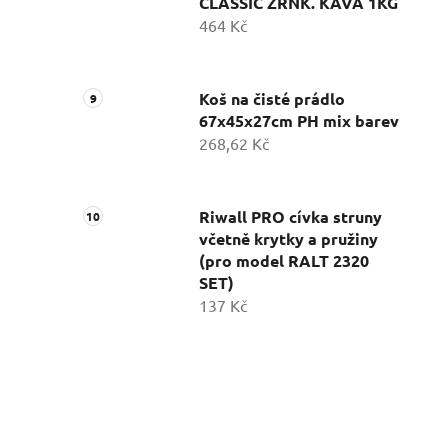
CLASSIC ZRNK. KÁVA 1KG
464 Kč
Koš na čisté prádlo
67x45x27cm PH mix barev
268,62 Kč
Riwall PRO cívka struny
včetně krytky a pružiny
(pro model RALT 2320
SET)
137 Kč