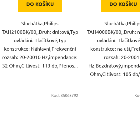
DO KOŠÍKU
DO KOŠÍKU
Sluchátka,Philips
Sluchátka,Philip
TAH2100BK/00,,Druh: drátová,Typ
TAH4000BK/00,,Druh: na
ovládání: Tlačítkové,Typ
ovládání: Tlačítkov
konstrukce: Náhlavní,Frekvenční
konstrukce: na uši,Fr
rozsah: 20-20010 Hz,impendance:
rozsah: 20-2001
32 Ohm,Citlivost: 113 db,Přenos...
Hz,Bezdrátový,impend
Ohm,Citlivost: 105 db,
Kód:
35063792
Kó