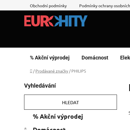
Přejít
Obchodní podmínky
Podmínky ochrany osobních
na
obsah
% Akční výprodej
Domácnost
Elek
Domů
/
Prodávané značky
/
PHILIPS
P
Vyhledávání
o
s
t
HLEDAT
r
K
Přeskočit
% Akční výprodej
a
a
kategorie
n
t
Domácnost