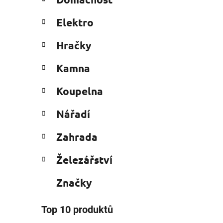
e
n
g
í
Elektro
o
p
r
i
a
Hračky
i
n
e
Kamna
e
l
Koupelna
Nářadí
Zahrada
Železářství
Značky
Top 10 produktů