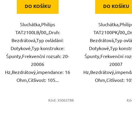
DO KOŠÍKU
DO KOŠÍKU
Sluchátka,Philips
Sluchátka,Philip
TAT2100LB/00,,Druh:
TAT2100PK/00,,Dr
Bezdrátová,Typ ovládání:
Bezdrátová,Typ ovlá
Dotykové,Typ konstrukce:
Dotykové,Typ konstr
Špunty,Frekvenční rozsah: 20-
Špunty,Frekvenční roz
20006
20007
Hz,Bezdrátový,impendance: 16
Hz,Bezdrátový,impend
Ohm,Citlivost: 105...
Ohm,Citlivost: 105
Kód:
35063788
Kó