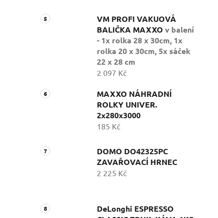
VM PROFI VAKUOVÁ
BALIČKA MAXXO
v balení
- 1x rolka 28 x 30cm, 1x
rolka 20 x 30cm, 5x sáček
22 x 28 cm
2 097 Kč
MAXXO NÁHRADNÍ
ROLKY UNIVER.
2x280x3000
185 Kč
DOMO DO42325PC
ZAVAŘOVACÍ HRNEC
2 225 Kč
DeLonghi ESPRESSO