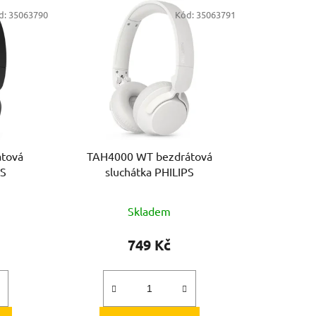
e
d:
35063790
Kód:
35063791
n
í
p
r
o
d
u
k
tová
TAH4000 WT bezdrátová
t
PS
sluchátka PHILIPS
ů
Skladem
749 Kč