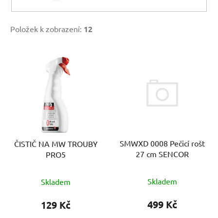
Položek k zobrazení:
12
V
ý
p
i
s
p
r
SMWXD 0008 Pečicí rošt
ČISTIČ NA MW TROUBY
o
27 cm SENCOR
PRO5
d
u
Skladem
Skladem
k
t
499 Kč
129 Kč
ů