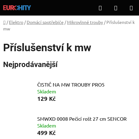
Přejít
Hledat
NÁKUP
na
KOŠÍK
obsah
Domů
/
Elektro
/
Domácí spotřebiče
/
Mikrovlnné trouby
/
Příslušenství k
mw
Příslušenství k mw
Nejprodávanější
ČISTIČ NA MW TROUBY PRO5
Skladem
129 Kč
SMWXD 0008 Pečicí rošt 27 cm SENCOR
Skladem
499 Kč