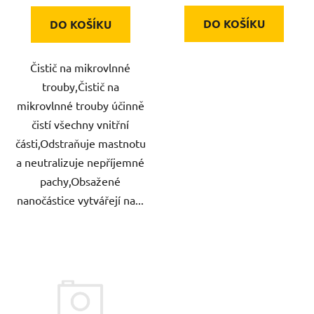
DO KOŠÍKU
DO KOŠÍKU
Čistič na mikrovlnné
trouby,Čistič na
mikrovlnné trouby účinně
čistí všechny vnitřní
části,Odstraňuje mastnotu
a neutralizuje nepříjemné
pachy,Obsažené
nanočástice vytvářejí na...