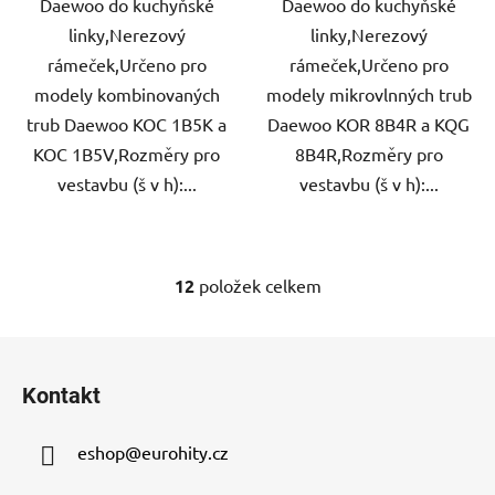
Daewoo do kuchyňské
Daewoo do kuchyňské
linky,Nerezový
linky,Nerezový
rámeček,Určeno pro
rámeček,Určeno pro
modely kombinovaných
modely mikrovlnných trub
trub Daewoo KOC 1B5K a
Daewoo KOR 8B4R a KQG
KOC 1B5V,Rozměry pro
8B4R,Rozměry pro
vestavbu (š v h):...
vestavbu (š v h):...
12
položek celkem
O
v
l
Z
á
á
d
Kontakt
p
a
a
c
eshop
@
eurohity.cz
t
í
p
í