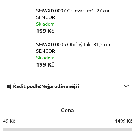
SMWXD 0007 Grilovací rošt 27 cm
SENCOR
Skladem
199 Kč
SMWXD 0006 Otočný talíř 31,5 cm
SENCOR
Skladem
199 Kč
Ř
Řadit podle:
Nejprodávanější
a
z
e
Cena
n
í
49
Kč
1499
Kč
p