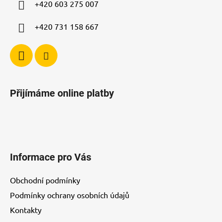
+420 603 275 007
r
v
+420 731 158 667
k
y
v
ý
p
i
Přijímáme online platby
s
u
Informace pro Vás
Obchodní podmínky
Podmínky ochrany osobních údajů
Kontakty