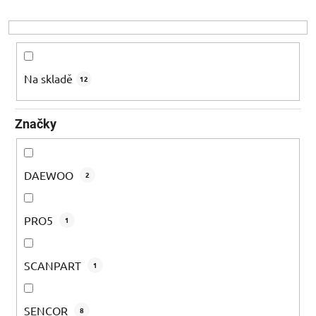
r
o
d
u
k
Na skladě
12
t
ů
Značky
DAEWOO
2
PRO5
1
SCANPART
1
SENCOR
8