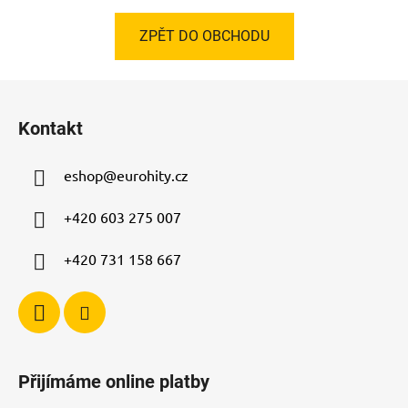
ZPĚT DO OBCHODU
Z
á
Kontakt
p
a
eshop
@
eurohity.cz
t
í
+420 603 275 007
+420 731 158 667
Přijímáme online platby