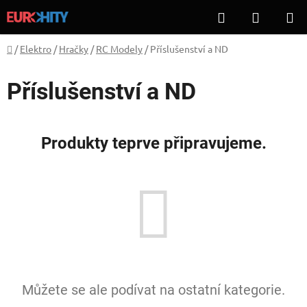
Přejít
Hledat
NÁKUP
na
KOŠÍK
obsah
Domů
/
Elektro
/
Hračky
/
RC Modely
/
Příslušenství a ND
Příslušenství a ND
Produkty teprve připravujeme.
Můžete se ale podívat na ostatní kategorie.