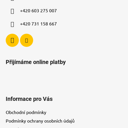
t
í
+420 603 275 007
+420 731 158 667
Přijímáme online platby
Informace pro Vás
Obchodní podmínky
Podmínky ochrany osobních údajů