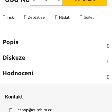
Měrná cena:
Tisk
Zeptat se
Hlídat
Sdílet
Popis
Diskuze
Hodnocení
Z
á
Kontakt
p
a
eshop
@
eurohity.cz