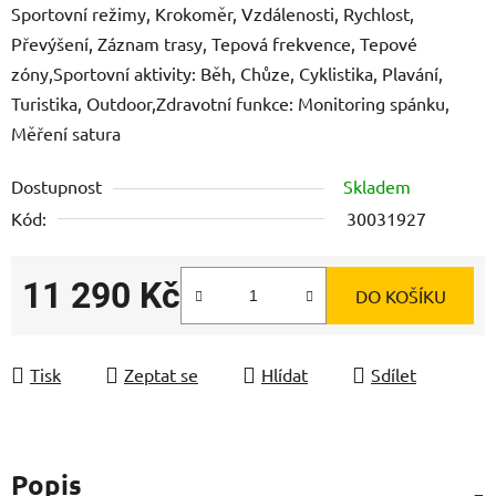
Sportovní režimy, Krokoměr, Vzdálenosti, Rychlost,
Převýšení, Záznam trasy, Tepová frekvence, Tepové
zóny,Sportovní aktivity: Běh, Chůze, Cyklistika, Plavání,
Turistika, Outdoor,Zdravotní funkce: Monitoring spánku,
Měření satura
Dostupnost
Skladem
Kód:
30031927
11 290 Kč
DO KOŠÍKU
Měrná cena:
Tisk
Zeptat se
Hlídat
Sdílet
Popis