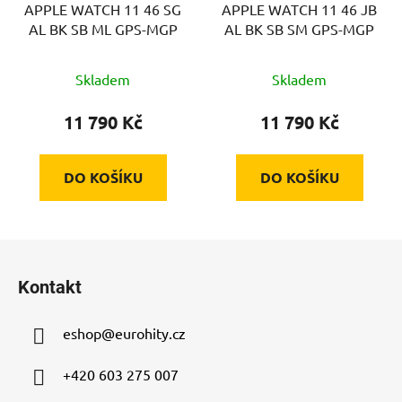
APPLE WATCH 11 46 SG
APPLE WATCH 11 46 JB
AL BK SB ML GPS-MGP
AL BK SB SM GPS-MGP
Skladem
Skladem
11 790 Kč
11 790 Kč
DO KOŠÍKU
DO KOŠÍKU
Z
á
Kontakt
p
a
eshop
@
eurohity.cz
t
í
+420 603 275 007