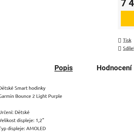
7 
Měrná
Tisk
Sdíle
Popis
Hodnocení
Dětské Smart hodinky
Garmin Bounce 2 Light Purple
Určení: Dětské
Velikost displeje: 1,2"
Typ displeje: AMOLED