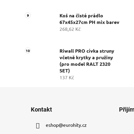
Koš na čisté prádlo
67x45x27cm PH mix barev
268,62 Kč
Riwall PRO cívka struny
včetně krytky a pružiny
(pro model RALT 2320
SET)
137 Kč
Z
á
Kontakt
Přijí
p
a
eshop
@
eurohity.cz
t