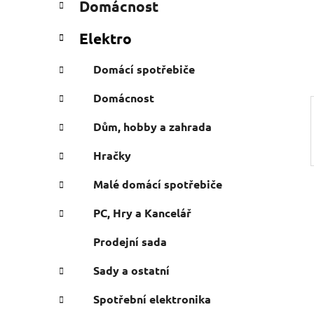
Domácnost
e
n
g
í
Elektro
o
p
r
a
Domácí spotřebiče
i
n
e
Domácnost
e
l
Dům, hobby a zahrada
Hračky
Malé domácí spotřebiče
PC, Hry a Kancelář
Prodejní sada
Sady a ostatní
Spotřební elektronika