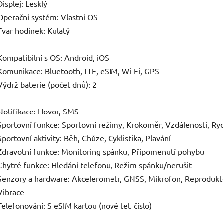
Displej: Lesklý
Operační systém: Vlastní OS
Tvar hodinek: Kulatý
Kompatibilní s OS: Android, iOS
Komunikace: Bluetooth, LTE, eSIM, Wi-Fi, GPS
Výdrž baterie (počet dnů): 2
Notifikace: Hovor, SMS
Sportovní funkce: Sportovní režimy, Krokoměr, Vzdálenosti, Ryc
Sportovní aktivity: Běh, Chůze, Cyklistika, Plavání
Zdravotní funkce: Monitoring spánku, Připomenutí pohybu
Chytré funkce: Hledání telefonu, Režim spánku/nerušit
Senzory a hardware: Akcelerometr, GNSS, Mikrofon, Reprodukt
Vibrace
Telefonování: S eSIM kartou (nové tel. číslo)