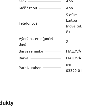
GPS
Ano
Měřič tepu
Ano
S eSIM
kartou
Telefonování
(nové tel.
č.)
Výdrž baterie (počet
2
dnů)
Barva řemínku
FIALOVÁ
Barva
FIALOVÁ
010-
Part Number
03399-01
odukty