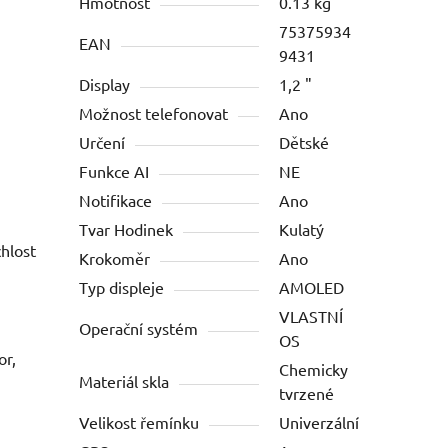
Hmotnost
0.13 kg
75375934
EAN
9431
Display
1,2 "
Možnost telefonovat
Ano
Určení
Dětské
Funkce AI
NE
Notifikace
Ano
Tvar Hodinek
Kulatý
hlost
Krokoměr
Ano
Typ displeje
AMOLED
VLASTNÍ
Operační systém
OS
or,
Chemicky
Materiál skla
tvrzené
Velikost řemínku
Univerzální