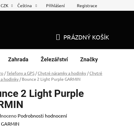
Přihlášení
Registrace
CZK
Čeština
 list
Nákup na splátky
PRÁZDNÝ KOŠÍK
NÁKUPNÍ
KOŠÍK
Zahrada
Železářství
Značky
ro
/
Telefony a GPS
/
Chytré náramky a hodinky
/
Chytré
 a hodinky
/
Bounce 2 Light Purple GARMIN
nce 2 Light Purple
RMIN
né
dnoceno
Podrobnosti hodnocení
ení
:
GARMIN
tu