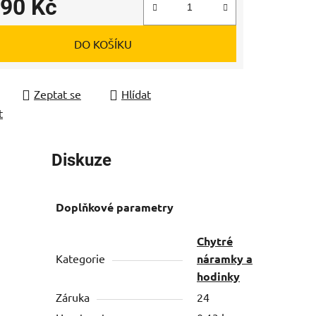
490 Kč
 cena:
DO KOŠÍKU
Zeptat se
Hlídat
t
Diskuze
Doplňkové parametry
Chytré
Kategorie
náramky a
hodinky
Záruka
24