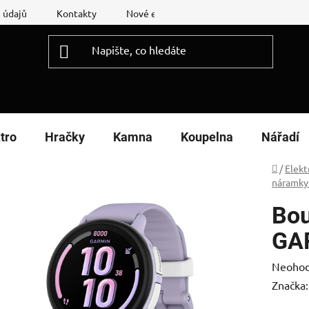
 údajů
Kontakty
Nové energetické štítky
Reklamační
tro
Hračky
Kamna
Koupelna
Nářadí
Domů
/
Elekt
náramky
Bou
GA
Průměr
Neoho
hodnoc
Značka
produk