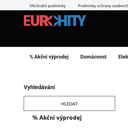
Přejít
Obchodní podmínky
Podmínky ochrany osobních
na
obsah
% Akční výprodej
Domácnost
Elek
P
Vyhledávání
o
s
t
HLEDAT
r
K
Přeskočit
% Akční výprodej
a
a
kategorie
n
t