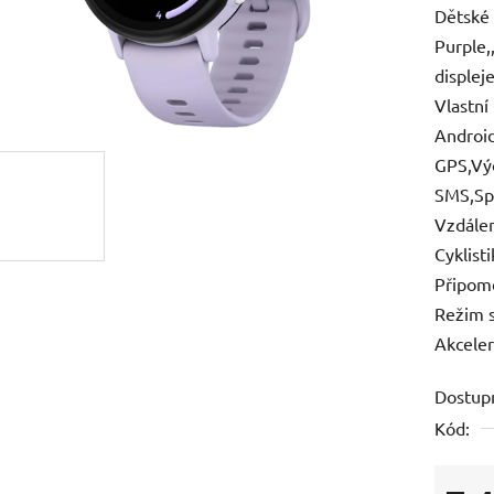
Dětské 
je
Purple,
0,0
displej
z
Vlastní
5
Android
hvězdič
GPS,Výd
SMS,Spo
Vzdálen
Cyklist
Připome
Režim s
Akceler
Dostup
Kód: