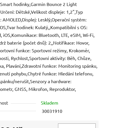
Smart hodinky,Garmin Bounce 2 Light
,Určení: Dětské,Velikost displeje: 1,2",Typ
e: AMOLED,Displej: Lesklý,Operační systém:
 OS,Tvar hodinek: Kulatý,,Kompatibilní s OS:
, iOS,Komunikace: Bluetooth, LTE, eSIM, Wi-Fi,
ek.
rž baterie (počet dnů): 2,,Notifikace: Hovor,
rtovní funkce: Sportovní režimy, Krokoměr,
osti, Rychlost,Sportovní aktivity: Běh, Chůze,
ika, Plavání,Zdravotní funkce: Monitoring spánku,
nutí pohybu,Chytré funkce: Hledání telefonu,
pánku/nerušit,Senzory a hardware:
ometr, GNSS, Mikrofon, Reproduktor,
nost
Skladem
30031910