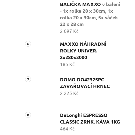
BALIČKA MAXXO
v balení
- 1x rolka 28 x 30cm, 1x
rolka 20 x 30cm, 5x sáček
22 x 28 cm
2 097 Kč
MAXXO NÁHRADNÍ
ROLKY UNIVER.
2x280x3000
185 Kč
DOMO DO42325PC
ZAVAŘOVACÍ HRNEC
2 225 Kč
DeLonghi ESPRESSO
CLASSIC ZRNK. KÁVA 1KG
464 Kč