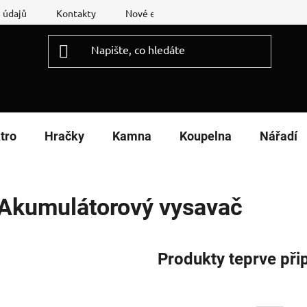
 údajů
Kontakty
Nové energetické štítky
Reklamační
tro
Hračky
Kamna
Koupelna
Nářadí
Akumulátorový vysavač
Produkty teprve při