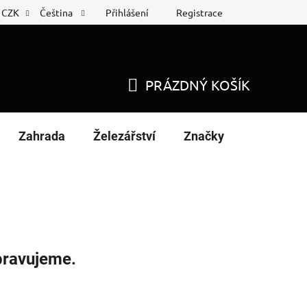
Přihlášení
Registrace
CZK
Čeština
 list
Nákup na splátky
PRÁZDNÝ KOŠÍK
NÁKUPNÍ
KOŠÍK
Zahrada
Železářství
Značky
pravujeme.