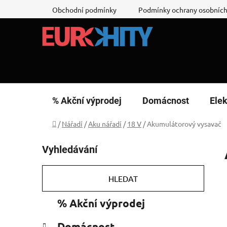
Přejít
Obchodní podmínky
Podmínky ochrany osobních
na
obsah
% Akční výprodej
Domácnost
Elek
Domů
/
Nářadí
/
Aku nářadí
/
18 V
/
Akumulátorový vysavač
P
Vyhledávání
o
s
t
HLEDAT
r
K
Přeskočit
% Akční výprodej
a
a
kategorie
n
t
Domácnost