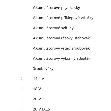
Akumulátorové pily ocasky
Akumulátorové příklepové vrtačky
Akumulátorové svítilny
Akumulátorový rázový utahovák
Akumulátorový vrtací šroubovák
Akumulátorový výkonný adaptér
Šroubováky
14,4 V
18 V
20 V
20 V IXES