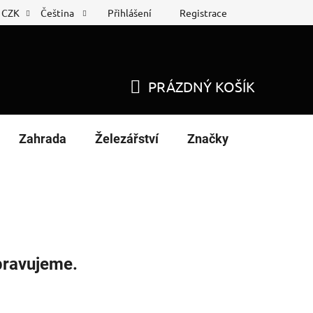
Přihlášení
Registrace
CZK
Čeština
 list
Nákup na splátky
PRÁZDNÝ KOŠÍK
NÁKUPNÍ
KOŠÍK
Zahrada
Železářství
Značky
pravujeme.