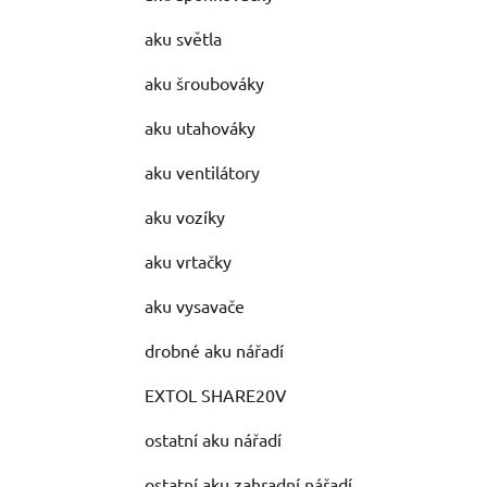
aku světla
aku šroubováky
aku utahováky
aku ventilátory
aku vozíky
aku vrtačky
aku vysavače
drobné aku nářadí
EXTOL SHARE20V
ostatní aku nářadí
ostatní aku zahradní nářadí