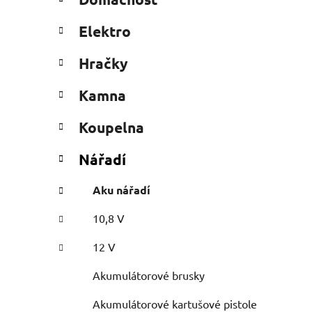
e
n
g
í
Elektro
o
p
r
a
Hračky
i
n
e
Kamna
e
l
Koupelna
Nářadí
Aku nářadí
10,8 V
12 V
Akumulátorové brusky
Akumulátorové kartušové pistole