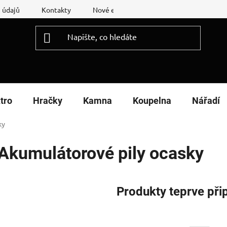
 údajů
Kontakty
Nové energetické štítky
Reklamační
tro
Hračky
Kamna
Koupelna
Nářadí
ky
Akumulátorové pily ocasky
Produkty teprve při