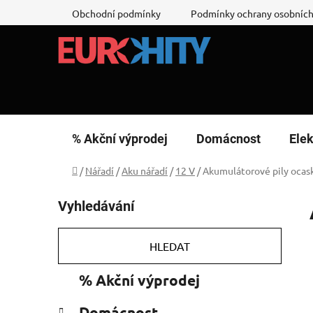
Přejít
Obchodní podmínky
Podmínky ochrany osobních
na
obsah
% Akční výprodej
Domácnost
Elek
Domů
/
Nářadí
/
Aku nářadí
/
12 V
/
Akumulátorové pily ocas
P
Vyhledávání
o
s
t
HLEDAT
r
K
Přeskočit
% Akční výprodej
a
a
kategorie
n
t
Domácnost