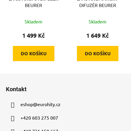
BEURER
DIFUZÉR BEURER
Skladem
Skladem
1 499 Kč
1 649 Kč
DO KOŠÍKU
DO KOŠÍKU
Z
á
Kontakt
p
a
eshop
@
eurohity.cz
t
í
+420 603 275 007