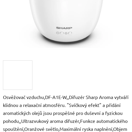
Osvěžovač vzduchu,DF-A1E-W,,Difuzér Sharp Aroma vytváří
klidnou a relaxační atmosféru. "Svíčkový efekt" a přidání
aromatických olejů jsou prospěšné pro duševní a fyzickou
pohodu,,Ultrazvukový aroma difuzér,Funkce automatického
spouštění,Oranžové světlo,Maximální ryska naplnění,Objem