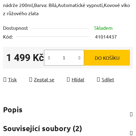
nádrže 200ml,Barva: Bílá,Automatické vypnutí,Kovové víko
z růžového zlata
Dostupnost
Skladem
Kód:
41014437
1 499 Kč
DO KOŠÍKU
Měrná cena:
Tisk
Zeptat se
Hlídat
Sdílet
Popis
Související soubory (2)