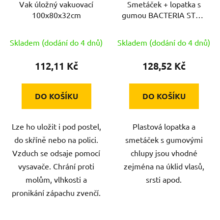
Vak úložný vakuovací
Smetáček + lopatka s
o
u
100x80x32cm
gumou BACTERIA STOP
d
k
PH ŠE sv.
u
t
Skladem (dodání do 4 dnů)
Skladem (dodání do 4 dnů)
k
ů
t
112,11 Kč
128,52 Kč
ů
DO KOŠÍKU
DO KOŠÍKU
Lze ho uložit i pod postel,
Plastová lopatka a
do skříně nebo na polici.
smetáček s gumovými
Vzduch se odsaje pomocí
chlupy jsou vhodné
vysavače. Chrání proti
zejména na úklid vlasů,
molům, vlhkosti a
srsti apod.
pronikání zápachu zvenčí.