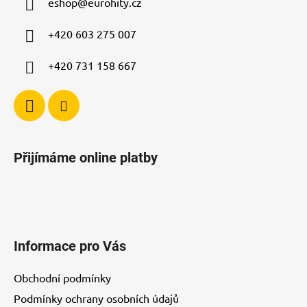
eshop
@
eurohity.cz
t
í
p
í
+420 603 275 007
r
v
+420 731 158 667
k
y
v
ý
p
i
Přijímáme online platby
s
u
Informace pro Vás
Obchodní podmínky
Podmínky ochrany osobních údajů