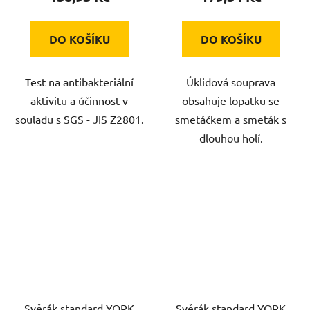
DO KOŠÍKU
DO KOŠÍKU
Test na antibakteriální
Úklidová souprava
aktivitu a účinnost v
obsahuje lopatku se
souladu s SGS - JIS Z2801.
smetáčkem a smeták s
dlouhou holí.
Svěrák standard YORK
Svěrák standard YORK