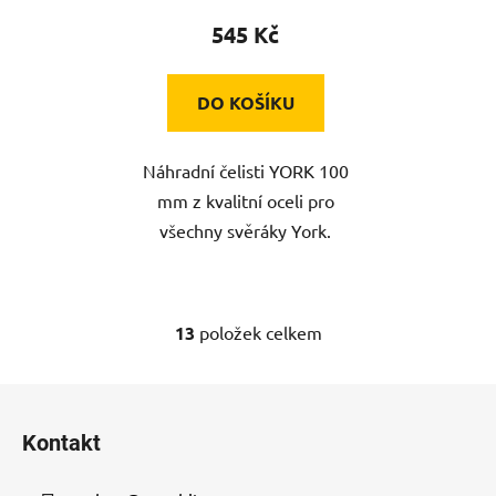
545 Kč
DO KOŠÍKU
Náhradní čelisti YORK 100
mm z kvalitní oceli pro
všechny svěráky York.
13
položek celkem
O
v
l
Z
á
á
d
Kontakt
p
a
a
c