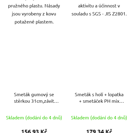
pružného plastu. Násady
aktivitu a účinnost v
jsou vyrobeny z kovu
souladu s SGS - JIS Z2801.
potažené plastem.
Smeták gumový se
Smeták s holí + lopatka
stěrkou 31cm,závit
+ smetáček PH mix
hrubý BACTERIA STOP
barev CT
Skladem (dodání do 4 dnů)
Skladem (dodání do 4 dnů)
156,93 Kč
179,34 Kč