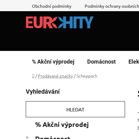
Přejít
Obchodní podmínky
Podmínky ochrany osobních
na
obsah
% Akční výprodej
Domácnost
Elek
Domů
/
Prodávané značky
/
Scheppach
P
Vyhledávání
o
s
t
HLEDAT
r
K
Přeskočit
% Akční výprodej
a
a
kategorie
n
t
Domácnost