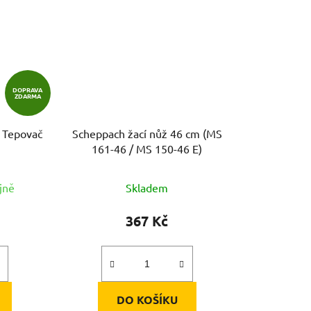
DOPRAVA
ZDARMA
 Tepovač
Scheppach žací nůž 46 cm (MS
161-46 / MS 150-46 E)
jně
Skladem
367 Kč
DO KOŠÍKU