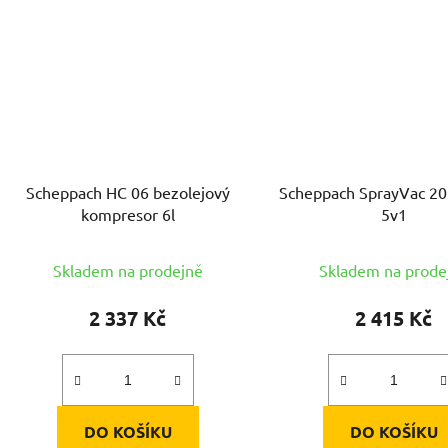
Scheppach HC 06 bezolejový
Scheppach SprayVac 20
kompresor 6l
5v1
Skladem na prodejně
Skladem na prode
2 337 Kč
2 415 Kč
DO KOŠÍKU
DO KOŠÍKU