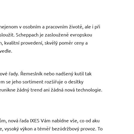
 nejenom v osobním a pracovním životě, ale i při
loužit. Scheppach je zaslouženě evropskou
, kvalitní provedení, skvělý poměr ceny a
vedle.
lové řady. Řemeslník nebo nadšený kutil tak
 se jeho sortiment rozšiřuje o desítky
eunikne žádný trend ani žádná nová technologie.
ům, nová řada IXES Vám nabídne vše, co od aku
ie, vysoký výkon a téměř bezúdržbový provoz. To