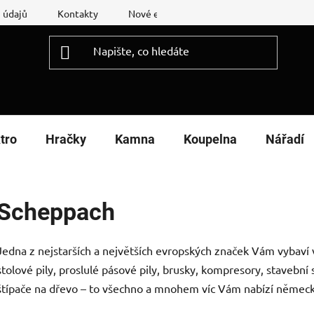
 údajů
Kontakty
Nové energetické štítky
Reklamační
tro
Hračky
Kamna
Koupelna
Nářadí
Scheppach
Jedna z nejstarších a největších evropských značek Vám vybaví va
stolové pily, proslulé pásové pily, brusky, kompresory, stavební 
štípače na dřevo – to všechno a mnohem víc Vám nabízí němec