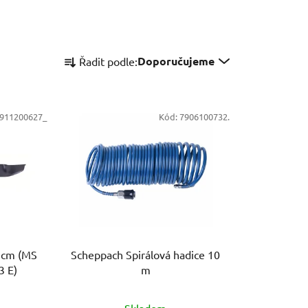
Ř
Doporučujeme
Řadit podle:
a
z
e
911200627_
Kód:
7906100732.
n
í
p
r
o
d
u
k
 cm (MS
Scheppach Spirálová hadice 10
t
3 E)
m
ů
Skladem