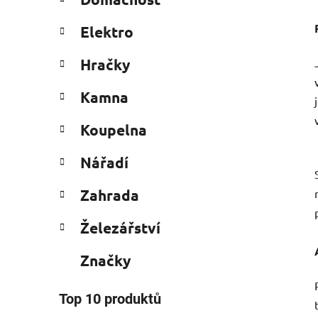
e
n
g
í
Elektro
o
p
r
a
Hračky
i
n
e
Kamna
e
l
Koupelna
Nářadí
Zahrada
Železářství
Značky
Top 10 produktů