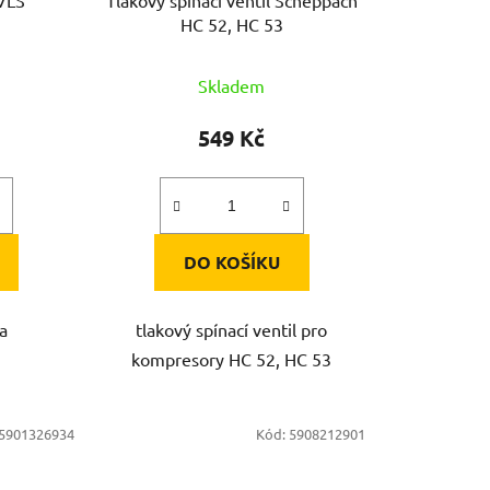
VLS
Tlakový spínací ventil Scheppach
HC 52, HC 53
Skladem
549 Kč
DO KOŠÍKU
ka
tlakový spínací ventil pro
kompresory HC 52, HC 53
5901326934
Kód:
5908212901