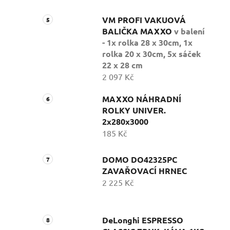
VM PROFI VAKUOVÁ
BALIČKA MAXXO
v balení
- 1x rolka 28 x 30cm, 1x
rolka 20 x 30cm, 5x sáček
22 x 28 cm
2 097 Kč
MAXXO NÁHRADNÍ
ROLKY UNIVER.
2x280x3000
185 Kč
DOMO DO42325PC
ZAVAŘOVACÍ HRNEC
2 225 Kč
DeLonghi ESPRESSO