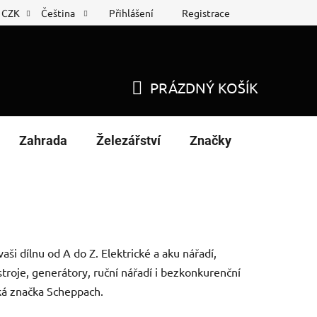
Přihlášení
Registrace
CZK
Čeština
 list
Nákup na splátky
PRÁZDNÝ KOŠÍK
NÁKUPNÍ
KOŠÍK
Zahrada
Železářství
Značky
ši dílnu od A do Z. Elektrické a aku nářadí,
stroje, generátory, ruční nářadí i bezkonkurenční
ká značka Scheppach.