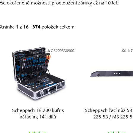
vše okořeněné možností prodloužení záruky až na 10 let.
Stránka
1
z
16
-
374
položek celkem
V
Kód:
G5909330900
Kód:
7
ý
p
s
p
r
o
d
Scheppach TB 200 kufr s
Scheppach žací nůž 53
u
nářadím, 141 dílů
225-53 / MS 225-5
k
t
Skladem
Skladem