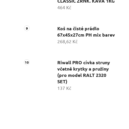
CLASSIC ZRNK. KÁVA 1KG
464 Kč
Koš na čisté prádlo
67x45x27cm PH mix barev
268,62 Kč
Riwall PRO cívka struny
včetně krytky a pružiny
(pro model RALT 2320
SET)
137 Kč