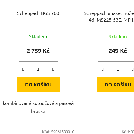
Scheppach BGS 700
Scheppach unašeč nož
46, MS225-53E, MP1
MS150-42
Skladem
Skladem
2 759 Kč
249 Kč
DO KOŠÍKU
DO KOŠÍKU
kombinovaná kotoučová a pásová
bruska
Kód:
5906153901G
Kód:
9