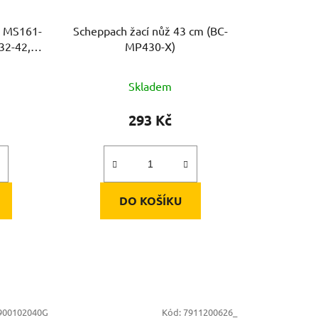
e MS161-
Scheppach žací nůž 43 cm (BC-
32-42,
MP430-X)
Skladem
293 Kč
DO KOŠÍKU
900102040G
Kód:
7911200626_