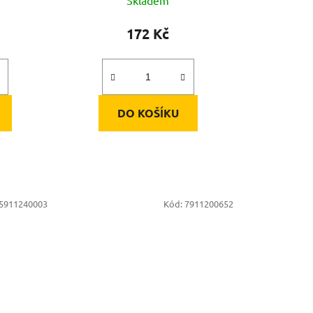
172 Kč
DO KOŠÍKU
5911240003
Kód:
7911200652