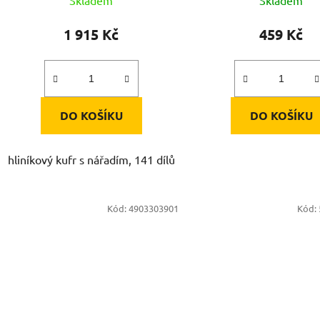
ů
1 915 Kč
459 Kč
DO KOŠÍKU
DO KOŠÍKU
hliníkový kufr s nářadím, 141 dílů
Kód:
4903303901
Kód: