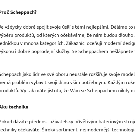
Proč Scheppach?
Je vždycky dobré spojit svoje úsilí s těmi nejlepšími. Děláme to
výběru produktů, od kterých očekáváme, že nám budou dlouho s
jedničkou v mnoha kategoriích. Zákazníci oceňují moderní design
výkonu i dobré poprodejní služby. Se Scheppachem nešlápnete 
Scheppach jako lídr ve své oboru neustále rozšiřuje svoje mode
nemá problém vybavit svoji dílnu vším potřebným. Každým rokem
produktů. Vy tak máte jistotu, že Vám se Scheppachem nikdy n
Aku technika
Pokud dáváte přednost uživatelsky přívětivým bateriovým stroj
techniky očekáváte. Široký sortiment, nejmodernější technolog