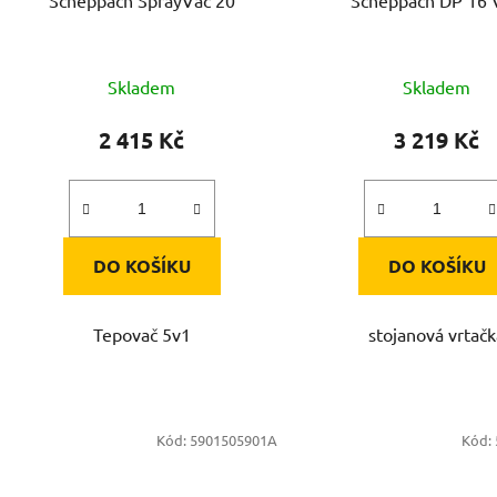
Scheppach SprayVac 20
Scheppach DP 16 
Skladem
Skladem
2 415 Kč
3 219 Kč
DO KOŠÍKU
DO KOŠÍKU
Tepovač 5v1
stojanová vrtač
Kód:
5901505901A
Kód: