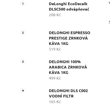
DeLonghi EcoDecalk
DLSC500 odvápňovač
208 Kč
DELONGHI ESPRESSO
PRESTIGE ZRNKOVÁ
KÁVA 1KG
519 Kč
i
DELONGHI 100%
ARABICA ZRNKOVÁ
KÁVA 1KG
499 Kč
DELONGHI DLS C002
VODNÍ FILTR
165 Kč