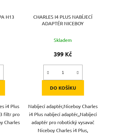
PA H13
CHARLES I4 PLUS NABÍJECÍ
ADAPTÉR NICEBOY
Skladem
399 Kč
DO KOŠÍKU
es i4 Plus
Nabíjecí adaptér,Niceboy Charles
 filtr pro
i4 Plus nabíjecí adaptér,,Nabíjecí
oy Charles
adaptér pro robotický vysavač
Niceboy Charles i4 Plus,