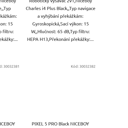
,Niceboy
Robotický vysavač 2v1,Niceboy
e,,Typ
Charles i4 Plus Black,,Typ navigace
ekážkám:
a vyhýbání překážkám:
kon: 15
Gyroskopická,Sací výkon: 15
 filtru:
W,,Hlučnost: 65 dB,Typ filtru:
kážky:...
HEPA H13,Překonání překážky:...
d:
30032381
Kód:
30032382
NICEBOY
PIXEL 5 PRO Black NICEBOY