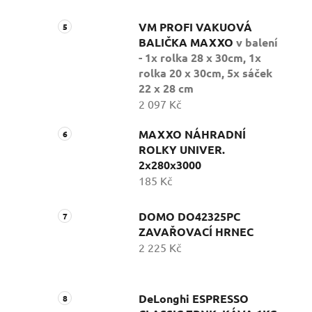
VM PROFI VAKUOVÁ
BALIČKA MAXXO
v balení
- 1x rolka 28 x 30cm, 1x
rolka 20 x 30cm, 5x sáček
22 x 28 cm
2 097 Kč
MAXXO NÁHRADNÍ
ROLKY UNIVER.
2x280x3000
185 Kč
DOMO DO42325PC
ZAVAŘOVACÍ HRNEC
2 225 Kč
DeLonghi ESPRESSO