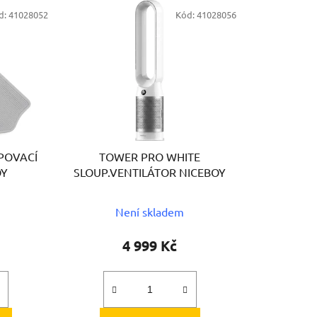
e
d:
41028052
Kód:
41028056
n
í
p
r
o
d
u
k
POVACÍ
TOWER PRO WHITE
t
OY
SLOUP.VENTILÁTOR NICEBOY
ů
Není skladem
4 999 Kč