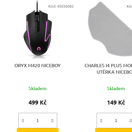
V
Kód:
45036082
Kó
ý
p
s
p
r
o
d
ORYX M420 NICEBOY
CHARLES I4 PLUS MO
u
UTĚRKA NICEB
k
t
Skladem
Skladem
ů
499 Kč
149 Kč