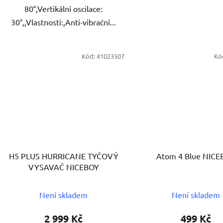
80°,Vertikální oscilace:
30°,,Vlastnosti:,Anti-vibrační...
Kód:
41023507
Kó
H5 PLUS HURRICANE TYČOVÝ
Atom 4 Blue NIC
VYSAVAČ NICEBOY
Není skladem
Není skladem
2 999 Kč
499 Kč