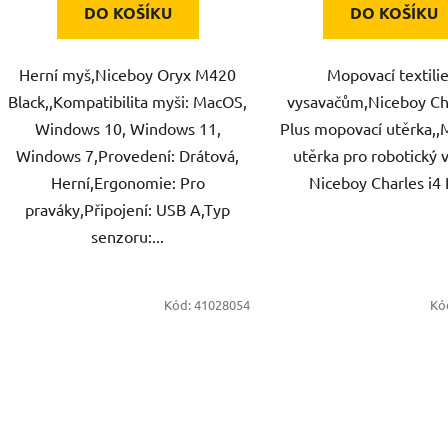
DO KOŠÍKU
DO KOŠÍKU
Herní myš,Niceboy Oryx M420
Mopovací textilie
Black,,Kompatibilita myši: MacOS,
vysavačům,Niceboy Cha
Windows 10, Windows 11,
Plus mopovací utěrka,,
Windows 7,Provedení: Drátová,
utěrka pro robotický 
Herní,Ergonomie: Pro
Niceboy Charles i4 
praváky,Připojení: USB A,Typ
senzoru:...
Kód:
41028054
Kó