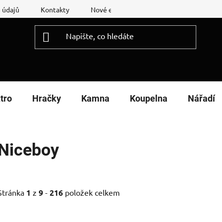
 údajů
Kontakty
Nové energetické štítky
Reklamační
tro
Hračky
Kamna
Koupelna
Nářadí
Niceboy
Stránka
1
z
9
-
216
položek celkem