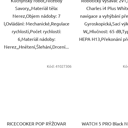
Kuchyňský robot,Niceboy
Robotický vysavač 2v1
Savory,,Materiál těla:
Charles i4 Plus Whit
Nerez,Objem nádoby: 7
navigace a vyhýbání př
l,Ovládání: Mechanické,Regulace
Gyroskopická,Sací vý
rychlosti,Počet rychlostí:
W,,Hlučnost: 65 dB,Typ
6,Materiál nádoby:
HEPA H13,Překonání pře
Nerez,,Hnětení,Šlehání,Drcení...
Kód:
41027306
Kó
RICECOOKER POP RÝŽOVAR
WATCH 5 PRO Black 