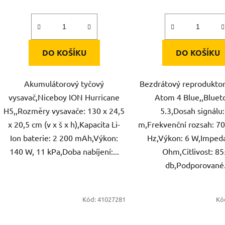
DO KOŠÍKU
DO KOŠÍKU
Akumulátorový tyčový
Bezdrátový reprodukto
vysavač,Niceboy ION Hurricane
Atom 4 Blue,,Bluet
H5,,Rozměry vysavače: 130 x 24,5
5.3,Dosah signálu:
x 20,5 cm (v x š x h),Kapacita Li-
m,Frekvenční rozsah: 70
Ion baterie: 2 200 mAh,Výkon:
Hz,Výkon: 6 W,Imped
140 W, 11 kPa,Doba nabíjení:...
Ohm,Citlivost: 8
db,Podporované.
Kód:
41027281
Kó