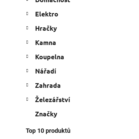
e
n
g
í
Elektro
o
p
r
i
a
Hračky
i
n
e
Kamna
e
l
Koupelna
Nářadí
Zahrada
Železářství
Značky
Top 10 produktů