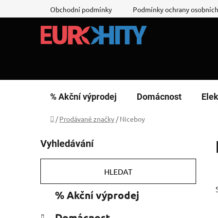
Přejít
Obchodní podmínky
Podmínky ochrany osobních
na
obsah
% Akční výprodej
Domácnost
Elek
Domů
/
Prodávané značky
/
Niceboy
P
Vyhledávání
o
s
t
HLEDAT
r
K
Přeskočit
% Akční výprodej
a
a
kategorie
n
t
Domácnost