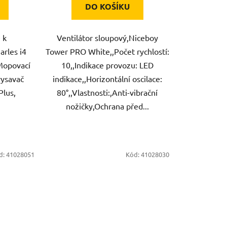
DO KOŠÍKU
 k
Ventilátor sloupový,Niceboy
rles i4
Tower PRO White,,Počet rychlostí:
Mopovací
10,,Indikace provozu: LED
vysavač
indikace,,Horizontální oscilace:
Plus,
80°,,Vlastnosti:,Anti-vibrační
nožičky,Ochrana před...
d:
41028051
Kód:
41028030