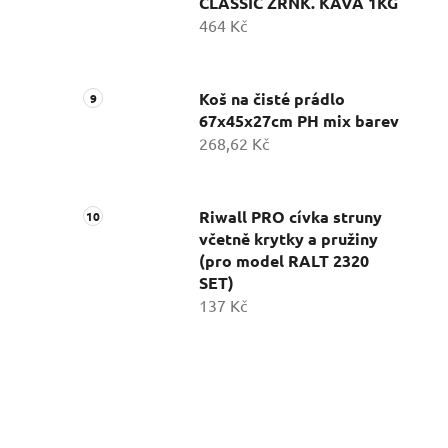
CLASSIC ZRNK. KÁVA 1KG
464 Kč
Koš na čisté prádlo
67x45x27cm PH mix barev
268,62 Kč
Riwall PRO cívka struny
včetně krytky a pružiny
(pro model RALT 2320
SET)
137 Kč