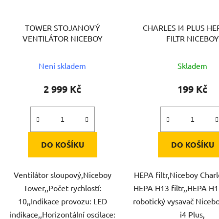
TOWER STOJANOVÝ
CHARLES I4 PLUS HE
VENTILÁTOR NICEBOY
FILTR NICEBOY
Není skladem
Skladem
2 999 Kč
199 Kč
DO KOŠÍKU
DO KOŠÍKU
Ventilátor sloupový,Niceboy
HEPA filtr,Niceboy Charl
Tower,,Počet rychlostí:
HEPA H13 filtr,,HEPA H13
10,,Indikace provozu: LED
robotický vysavač Niceb
indikace,,Horizontální oscilace:
i4 Plus,