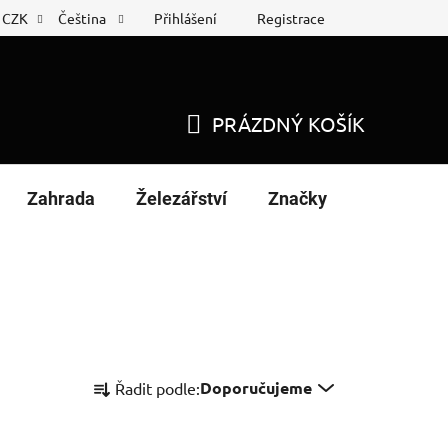
Přihlášení
Registrace
CZK
Čeština
 list
Nákup na splátky
PRÁZDNÝ KOŠÍK
NÁKUPNÍ
KOŠÍK
Zahrada
Železářství
Značky
Ř
Doporučujeme
Řadit podle:
a
z