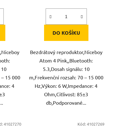
DO KOŠÍKU
r,Niceboy
Bezdrátový reproduktor,Niceboy
ooth:
Atom 4 Pink,,Bluetooth:
 10
5.3,Dosah signálu: 10
 – 15 000
m,Frekvenční rozsah: 70 – 15 000
ance: 4
Hz,Výkon: 6 W,Impedance: 4
5±3
Ohm,Citlivost: 85±3
..
db,Podporované...
d:
41027270
Kód:
41027269