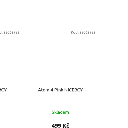
d:
35063752
Kód:
35063753
EBOY
Atom 4 Pink NICEBOY
Skladem
499 Kč