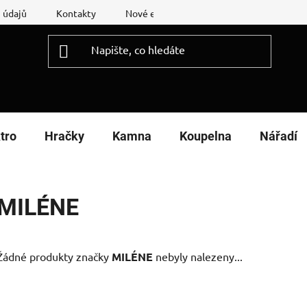
 údajů
Kontakty
Nové energetické štítky
Reklamační
tro
Hračky
Kamna
Koupelna
Nářadí
MILÉNE
Žádné produkty značky
MILÉNE
nebyly nalezeny...