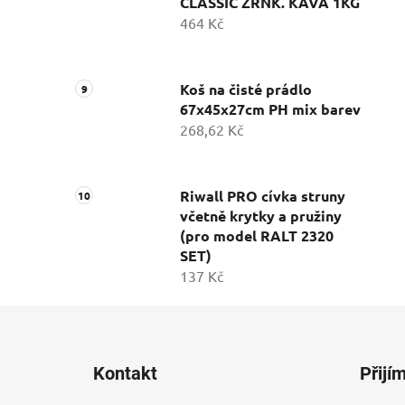
CLASSIC ZRNK. KÁVA 1KG
464 Kč
Koš na čisté prádlo
67x45x27cm PH mix barev
268,62 Kč
Riwall PRO cívka struny
včetně krytky a pružiny
(pro model RALT 2320
SET)
137 Kč
Z
á
Kontakt
Přijí
p