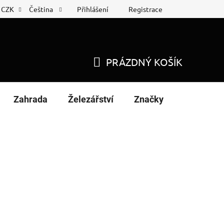
Přihlášení
Registrace
CZK
Čeština
 list
Nákup na splátky
PRÁZDNÝ KOŠÍK
NÁKUPNÍ
KOŠÍK
Zahrada
Železářství
Značky