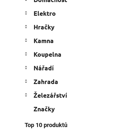
e
n
g
í
Elektro
o
p
r
a
Hračky
i
n
e
Kamna
e
l
Koupelna
Nářadí
Zahrada
Železářství
Značky
Top 10 produktů