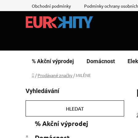
Přejít
Obchodní podmínky
Podmínky ochrany osobních
na
obsah
% Akční výprodej
Domácnost
Elek
Domů
/
Prodávané značky
/
MILÉNE
P
Vyhledávání
o
s
t
HLEDAT
r
K
Přeskočit
% Akční výprodej
a
a
kategorie
n
t
Domácnost