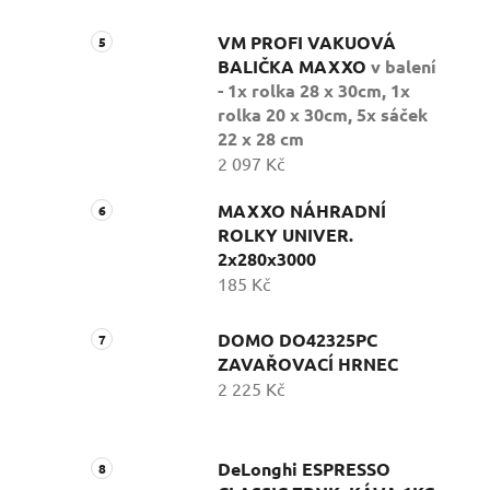
VM PROFI VAKUOVÁ
BALIČKA MAXXO
v balení
- 1x rolka 28 x 30cm, 1x
rolka 20 x 30cm, 5x sáček
22 x 28 cm
2 097 Kč
MAXXO NÁHRADNÍ
ROLKY UNIVER.
2x280x3000
185 Kč
DOMO DO42325PC
ZAVAŘOVACÍ HRNEC
2 225 Kč
DeLonghi ESPRESSO