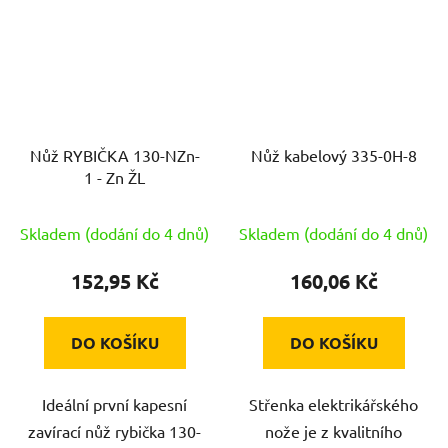
Nůž RYBIČKA 130-NZn-
Nůž kabelový 335-0H-8
1 - Zn ŽL
Skladem (dodání do 4 dnů)
Skladem (dodání do 4 dnů)
152,95 Kč
160,06 Kč
DO KOŠÍKU
DO KOŠÍKU
Ideální první kapesní
Střenka elektrikářského
zavírací nůž rybička 130-
nože je z kvalitního