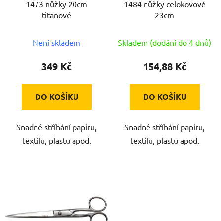
1473 nůžky 20cm
1484 nůžky celokovové
o
u
titanové
23cm
d
k
u
t
Není skladem
Skladem (dodání do 4 dnů)
k
ů
t
349 Kč
154,88 Kč
ů
DO KOŠÍKU
DO KOŠÍKU
Snadné stříhání papíru,
Snadné stříhání papíru,
textilu, plastu apod.
textilu, plastu apod.