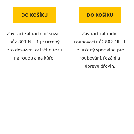
DO KOŠÍKU
DO KOŠÍKU
Zavírací zahradní očkovací
Zavírací zahradní
nůž 803-NH-1 je určený
roubovací nůž 802-NH-1
pro dosažení ostrého řezu
je určený speciálně pro
na roubu a na kůře.
roubování, řezání a
úpravu dřevin.