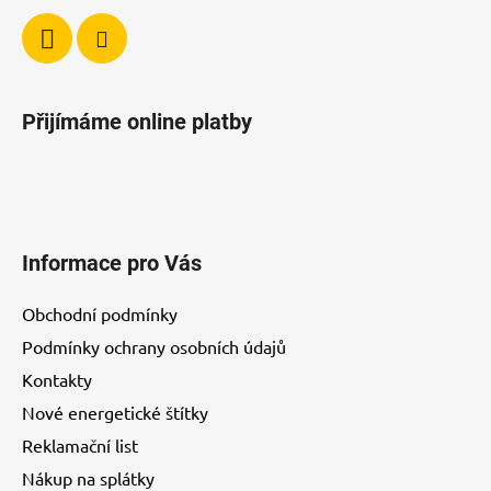
y
v
ý
p
i
Přijímáme online platby
s
u
Informace pro Vás
Obchodní podmínky
Podmínky ochrany osobních údajů
Kontakty
Nové energetické štítky
Reklamační list
Nákup na splátky