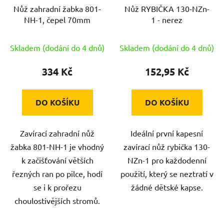
Nůž zahradní žabka 801-
Nůž RYBIČKA 130-NZn-
NH-1, čepel 70mm
1 - nerez
Skladem (dodání do 4 dnů)
Skladem (dodání do 4 dnů)
334 Kč
152,95 Kč
DO KOŠÍKU
DO KOŠÍKU
Zavírací zahradní nůž
Ideální první kapesní
žabka 801-NH-1 je vhodný
zavírací nůž rybička 130-
k začišťování větších
NZn-1 pro každodenní
řezných ran po pilce, hodí
použití, který se neztratí v
se i k prořezu
žádné dětské kapse.
choulostivějších stromů.