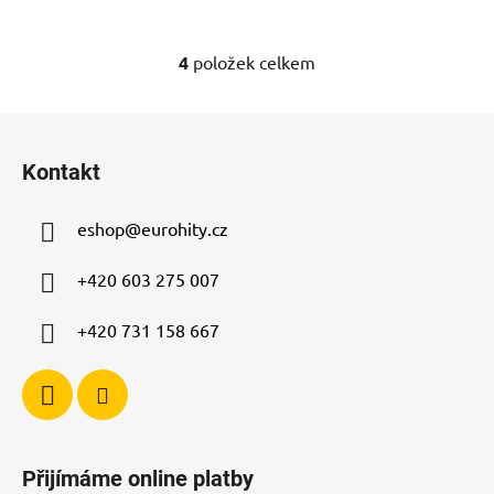
4
položek celkem
O
v
l
Z
á
á
d
Kontakt
p
a
a
c
eshop
@
eurohity.cz
t
í
p
í
+420 603 275 007
r
v
+420 731 158 667
k
y
v
ý
p
i
Přijímáme online platby
s