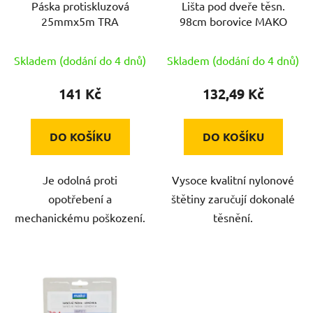
Páska protiskluzová
Lišta pod dveře těsn.
o
u
25mmx5m TRA
98cm borovice MAKO
d
k
u
t
Skladem (dodání do 4 dnů)
Skladem (dodání do 4 dnů)
k
ů
t
141 Kč
132,49 Kč
ů
DO KOŠÍKU
DO KOŠÍKU
Je odolná proti
Vysoce kvalitní nylonové
opotřebení a
štětiny zaručují dokonalé
mechanickému poškození.
těsnění.