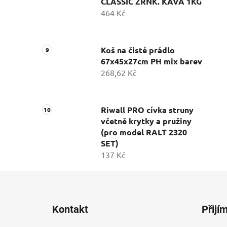
CLASSIC ZRNK. KÁVA 1KG
464 Kč
Koš na čisté prádlo
67x45x27cm PH mix barev
268,62 Kč
Riwall PRO cívka struny
včetně krytky a pružiny
(pro model RALT 2320
SET)
137 Kč
Z
á
Kontakt
Přijí
p