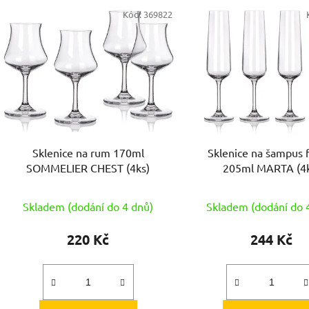
V
Kód:
369822
ý
p
s
p
r
o
d
Sklenice na rum 170ml
Sklenice na šampus 
u
SOMMELIER CHEST (4ks)
205ml MARTA (4k
k
t
Skladem (dodání do 4 dnů)
Skladem (dodání do 
ů
220 Kč
244 Kč