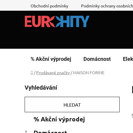
Přejít
Obchodní podmínky
Podmínky ochrany osobních
na
obsah
% Akční výprodej
Domácnost
Elek
Domů
/
Prodávané značky
/
MAISON FORINE
P
Vyhledávání
o
s
t
HLEDAT
r
K
Přeskočit
% Akční výprodej
a
a
kategorie
n
t
Domácnost