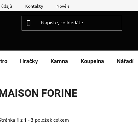
 údajů
Kontakty
Nové energetické štítky
Reklamační
tro
Hračky
Kamna
Koupelna
Nářadí
MAISON FORINE
Stránka
1
z
1
-
3
položek celkem