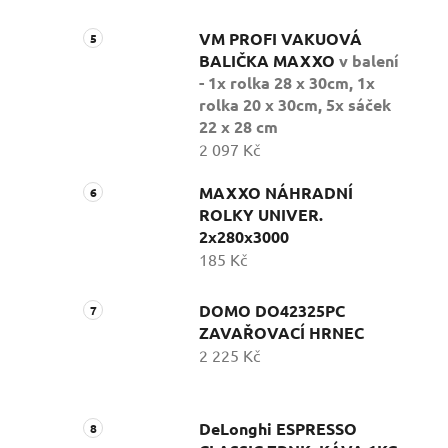
VM PROFI VAKUOVÁ
BALIČKA MAXXO
v balení
- 1x rolka 28 x 30cm, 1x
rolka 20 x 30cm, 5x sáček
22 x 28 cm
2 097 Kč
MAXXO NÁHRADNÍ
ROLKY UNIVER.
2x280x3000
185 Kč
DOMO DO42325PC
ZAVAŘOVACÍ HRNEC
2 225 Kč
DeLonghi ESPRESSO