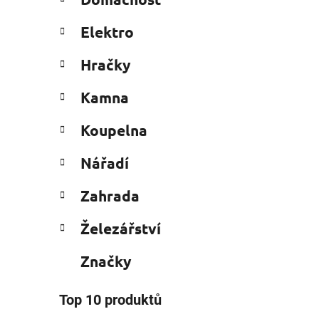
e
n
g
í
Elektro
o
p
r
i
a
Hračky
i
n
e
Kamna
e
l
Koupelna
Nářadí
Zahrada
Železářství
Značky
Top 10 produktů