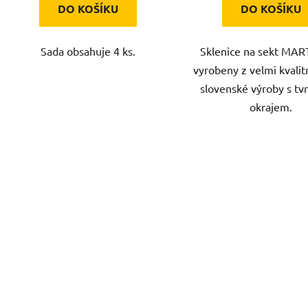
DO KOŠÍKU
DO KOŠÍKU
Sada obsahuje 4 ks.
Sklenice na sekt MAR
vyrobeny z velmi kvalit
slovenské výroby s t
okrajem.
O
v
l
á
d
a
c
í
p
r
v