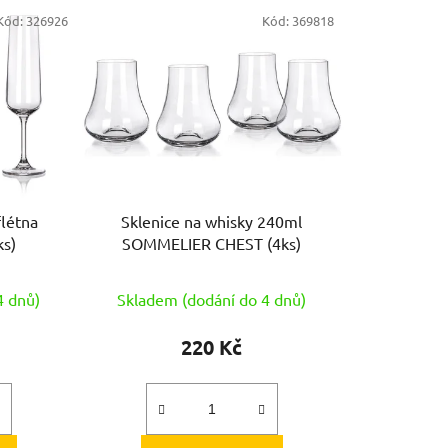
e
Kód:
326926
Kód:
369818
n
í
p
r
o
d
u
k
flétna
Sklenice na whisky 240ml
t
s)
SOMMELIER CHEST (4ks)
ů
4 dnů)
Skladem (dodání do 4 dnů)
220 Kč