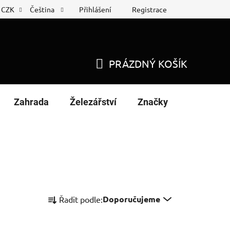
Přihlášení
Registrace
CZK
Čeština
 list
Nákup na splátky
PRÁZDNÝ KOŠÍK
NÁKUPNÍ
KOŠÍK
Zahrada
Železářství
Značky
Ř
Doporučujeme
Řadit podle:
a
z