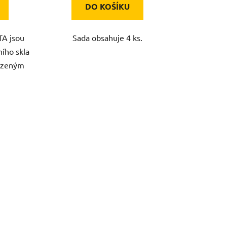
DO KOŠÍKU
TA jsou
Sada obsahuje 4 ks.
ního skla
vrzeným