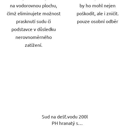
na vodorovnou plochu,
by ho mohl nejen
čímž eliminujete možnost
poškodit, ale i zničit.
prasknutí sudu či
pouze osobní odběr
podstavce v důsledku
nerovnoměrného
zatížení.
Sud na dešť.vodu 200l
PH hranatý s
kohoutkem+víko