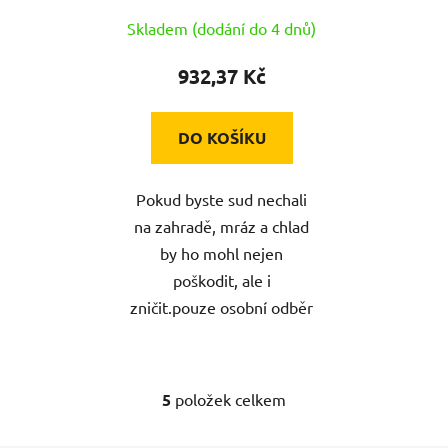
Skladem (dodání do 4 dnů)
932,37 Kč
DO KOŠÍKU
Pokud byste sud nechali
na zahradě, mráz a chlad
by ho mohl nejen
poškodit, ale i
zničit.pouze osobní odběr
5
položek celkem
O
v