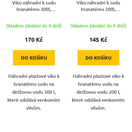
Víko náhradní k sudu
Víko náhradní k sudu
o
u
hranatému 300l,
hranatému 200l,
d
k
60,5x80,5cm PH
60,5x60,5cm PH
u
t
Skladem (dodání do 4 dnů)
Skladem (dodání do 4 dnů)
k
ů
t
170 Kč
145 Kč
ů
DO KOŠÍKU
DO KOŠÍKU
Náhradní plastové víko k
Náhradní plastové víko k
hranatému sudu na
hranatému sudu na
dešťovou vodu 300 l,
dešťovou vodu 200 l,
které odolává venkovním
které odolává venkovním
vlivům.
vlivům.