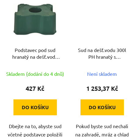
Podstavec pod sud
Sud na dešť.vodu 300l
hranatý na dešť.vodu
PH hranatý s
200l, 300l, v.33cm PH
kohoutkem+víko
Skladem (dodání do 4 dnů)
Není skladem
427 Kč
1 253,37 Kč
DO KOŠÍKU
DO KOŠÍKU
Dbejte na to, abyste sud
Pokud byste sud nechali
včetně podstavce položili
na zahradě, mráz a chlad