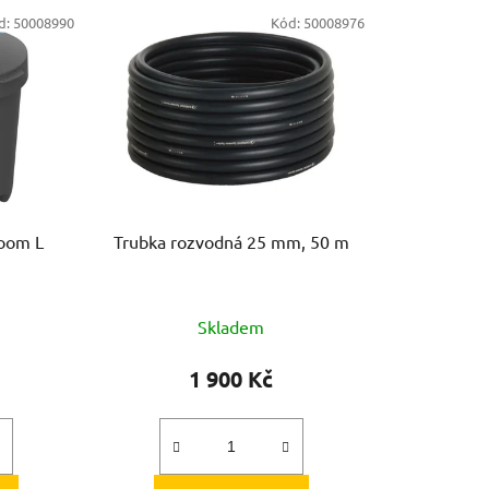
e
d:
50008990
Kód:
50008976
n
í
p
r
o
d
u
k
Zoom L
Trubka rozvodná 25 mm, 50 m
t
ů
Skladem
1 900 Kč