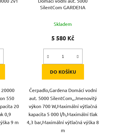
20000 2v1
Domácí vodní aut. 5000
SilentCom GARDENA
Skladem
5 580 Kč
DO KOŠÍKU
1 20000
Čerpadlo,Gardena Domácí vodní
kon 550
aut. 5000 SilentCom,,Jmenovitý
pacita 20
výkon 700 W,Maximální výtlačná
ak 0,9
kapacita 5 000 l/h,Maximální tlak
výška 9 m
4,3 bar,Maximální výtlačná výška 8
m