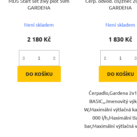
MDS Start set živý plot 50m
Čerp. odvod. čis/zneč 
GARDENA
GARDENA
Není skladem
Není skladem
2 180 Kč
1 830 Kč
DO KOŠÍKU
DO KOŠÍKU
Čerpadlo,Gardena 2v
BASIC,,Jmenovitý vý
W,Maximální výtlačná ka
000 l/h,Maximální tl
bar,Maximální výtlačná 