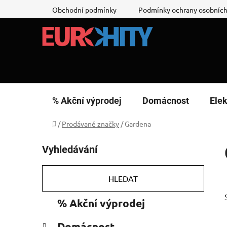
Přejít
Obchodní podmínky
Podmínky ochrany osobních
na
obsah
% Akční výprodej
Domácnost
Elek
Domů
/
Prodávané značky
/
Gardena
P
Vyhledávání
o
s
t
HLEDAT
r
K
Přeskočit
% Akční výprodej
a
a
kategorie
n
t
Domácnost