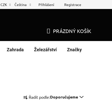
Přihlášení
Registrace
CZK
Čeština
 list
Nákup na splátky
PRÁZDNÝ KOŠÍK
NÁKUPNÍ
KOŠÍK
Zahrada
Železářství
Značky
Ř
Doporučujeme
Řadit podle:
a
z