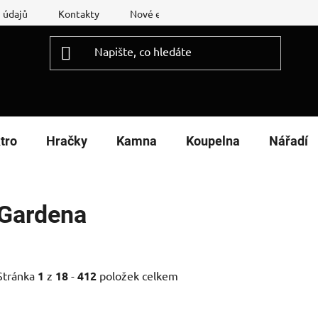
 údajů
Kontakty
Nové energetické štítky
Reklamační
tro
Hračky
Kamna
Koupelna
Nářadí
Gardena
Stránka
1
z
18
-
412
položek celkem