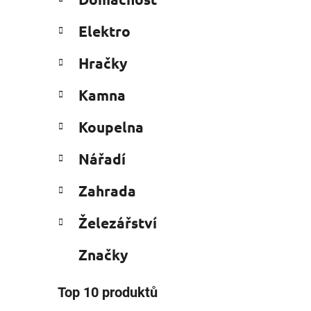
e
n
g
í
Elektro
o
p
r
i
a
Hračky
i
n
e
Kamna
e
l
Koupelna
Nářadí
Zahrada
Železářství
Značky
Top 10 produktů