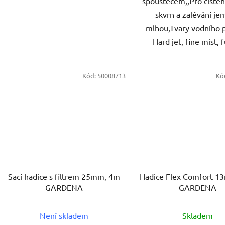
spouštěčem,,Pro čištění
skvrn a zalévání j
mlhou,Tvary vodního 
Hard jet, fine mist, fu
Kód:
50008713
Kó
Sací hadice s filtrem 25mm, 4m
Hadice Flex Comfort 
GARDENA
GARDENA
Není skladem
Skladem