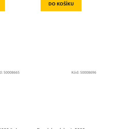
DO KOŠÍKU
d:
50008665
Kód:
50008696