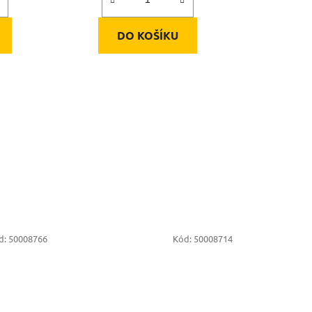
DO KOŠÍKU
d:
50008766
Kód:
50008714