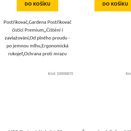
DO KOŠÍKU
DO KOŠÍKU
Postřikovač,Gardena Postřikovač
čistící Premium,,Čištění i
zavlažování,Od plného proudu -
po jemnou mlhu,Ergonomická
rukojeť,Ochrana proti mrazu
Kód:
50008870
Kó