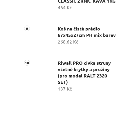
CLASSIC ZRNK. KÁVA 1KG
464 Kč
Koš na čisté prádlo
67x45x27cm PH mix barev
268,62 Kč
Riwall PRO cívka struny
včetně krytky a pružiny
(pro model RALT 2320
SET)
137 Kč