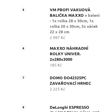
VM PROFI VAKUOVÁ
BALIČKA MAXXO
v balení
- 1x rolka 28 x 30cm, 1x
rolka 20 x 30cm, 5x sáček
22 x 28 cm
2 097 Kč
MAXXO NÁHRADNÍ
ROLKY UNIVER.
2x280x3000
185 Kč
DOMO DO42325PC
ZAVAŘOVACÍ HRNEC
2 225 Kč
DeLonghi ESPRESSO