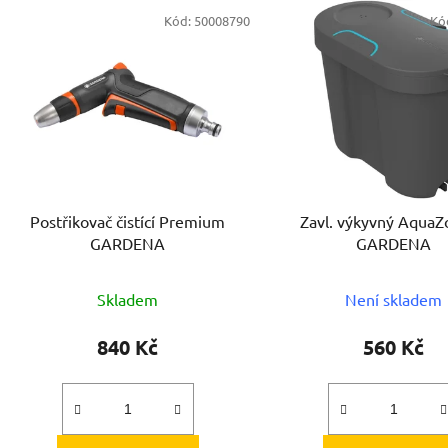
V
Kód:
50008790
Kó
ý
p
s
p
r
o
d
Postřikovač čistící Premium
Zavl. výkyvný Aqua
u
GARDENA
GARDENA
k
t
Skladem
Není skladem
ů
840 Kč
560 Kč