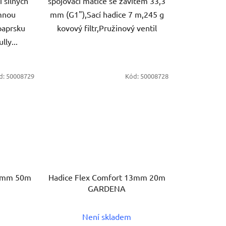
 silných
spojovací matice se závitem 33,3
emnou
mm (G1"),Sací hadice 7 m,245 g
paprsku
kovový filtr,Pružinový ventil
lly...
d:
50008729
Kód:
50008728
13mm 50m
Hadice Flex Comfort 13mm 20m
GARDENA
Není skladem