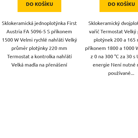
DO KOŠÍKU
DO KOŠÍKU
Sklokeramická jednoplotýnka First
Sklokeramický dvojplo
Austria FA 5096-5 S příkonem
vařič Termostat Velký
1500 W Velmi rychlé nahřáti Velký
plotýnek 200 a 165
průměr plotýnky 220 mm
příkonem 1800 a 1000 
Termostat a kontrolka nahřátí
z 0 na 300 °C za 30 s
Velká madla na přenášení
energie Není nutné 
používané...
O
v
l
á
d
a
c