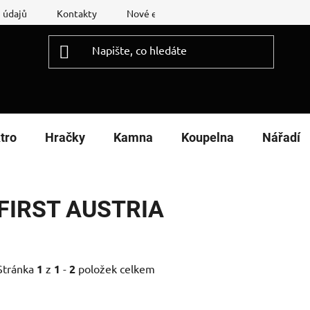
 údajů
Kontakty
Nové energetické štítky
Reklamační
tro
Hračky
Kamna
Koupelna
Nářadí
FIRST AUSTRIA
Stránka
1
z
1
-
2
položek celkem