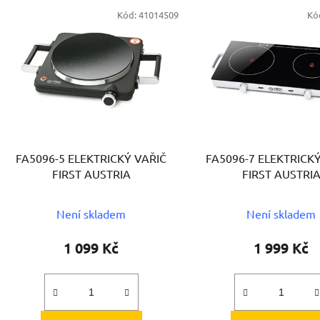
V
Kód:
41014509
Kó
ý
p
s
p
r
o
d
FA5096-5 ELEKTRICKÝ VAŘIČ
FA5096-7 ELEKTRICK
u
FIRST AUSTRIA
FIRST AUSTRI
k
t
Není skladem
Není skladem
ů
1 099 Kč
1 999 Kč