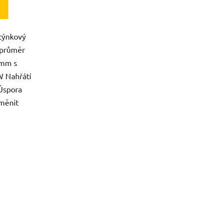
týnkový
 průměr
 mm s
W Nahřátí
 Úspora
měnit