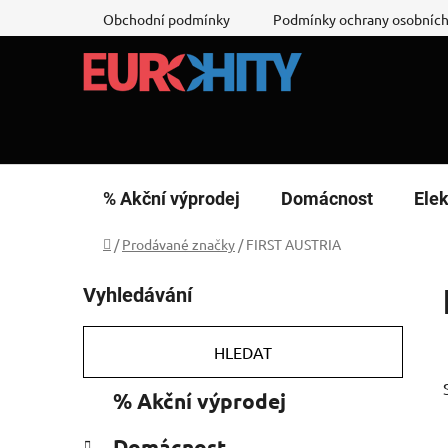
Přejít
Obchodní podmínky
Podmínky ochrany osobních
na
obsah
% Akční výprodej
Domácnost
Elek
Domů
/
Prodávané značky
/
FIRST AUSTRIA
P
Vyhledávání
o
s
t
HLEDAT
r
K
Přeskočit
% Akční výprodej
a
a
kategorie
n
t
Domácnost