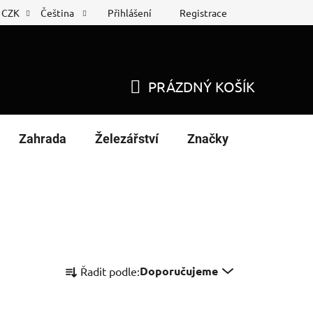
Přihlášení
Registrace
CZK
Čeština
 list
Nákup na splátky
PRÁZDNÝ KOŠÍK
NÁKUPNÍ
KOŠÍK
Zahrada
Železářství
Značky
Ř
Doporučujeme
Řadit podle:
a
z