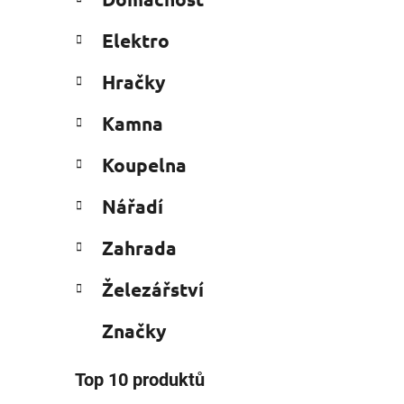
e
n
g
í
Elektro
o
p
r
i
a
Hračky
i
n
e
Kamna
e
l
Koupelna
Nářadí
Zahrada
Železářství
Značky
Top 10 produktů