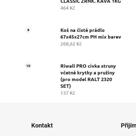
CLASSIC ZRNK. KÁVA 1KG
464 Kč
Koš na čisté prádlo
67x45x27cm PH mix barev
268,62 Kč
Riwall PRO cívka struny
včetně krytky a pružiny
(pro model RALT 2320
SET)
137 Kč
Z
á
Kontakt
Přijí
p