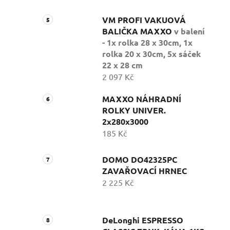
VM PROFI VAKUOVÁ
BALIČKA MAXXO
v balení
- 1x rolka 28 x 30cm, 1x
rolka 20 x 30cm, 5x sáček
22 x 28 cm
2 097 Kč
MAXXO NÁHRADNÍ
ROLKY UNIVER.
2x280x3000
185 Kč
DOMO DO42325PC
ZAVAŘOVACÍ HRNEC
2 225 Kč
DeLonghi ESPRESSO