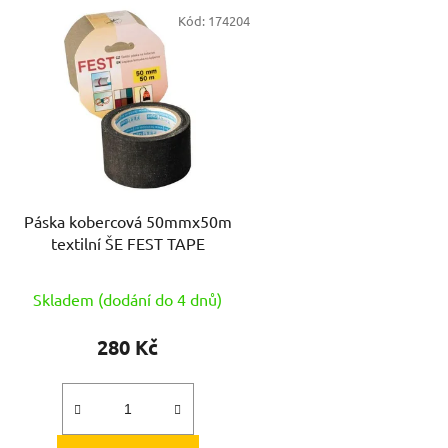
V
Kód:
174204
ý
p
s
p
r
o
d
Páska kobercová 50mmx50m
u
textilní ŠE FEST TAPE
k
t
Skladem (dodání do 4 dnů)
ů
280 Kč