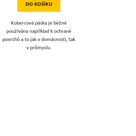
DO KOŠÍKU
Kobercová páska je běžně
používána například k ochraně
povrchů a to jak v domácnosti, tak
v průmyslu.
O
v
l
á
d
a
c
í
p
r
v