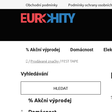
Přejít
Obchodní podmínky
Podmínky ochrany osobních
na
obsah
% Akční výprodej
Domácnost
Elek
Domů
/
Prodávané značky
/
FEST TAPE
P
Vyhledávání
o
s
t
HLEDAT
r
K
Přeskočit
% Akční výprodej
a
a
kategorie
n
t
Domácnost