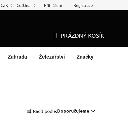
Přihlášení
Registrace
CZK
Čeština
 list
Nákup na splátky
PRÁZDNÝ KOŠÍK
NÁKUPNÍ
KOŠÍK
Zahrada
Železářství
Značky
Ř
Doporučujeme
Řadit podle:
a
z