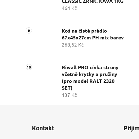
CLASSIC ZRNK. KÁVA 1KG
464 Kč
Koš na čisté prádlo
67x45x27cm PH mix barev
268,62 Kč
Riwall PRO cívka struny
včetně krytky a pružiny
(pro model RALT 2320
SET)
137 Kč
Z
á
Kontakt
Přijí
p