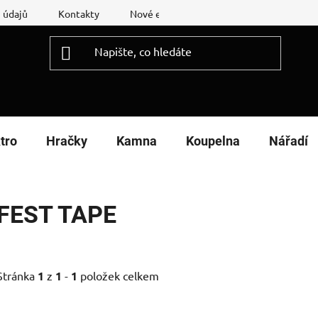
 údajů
Kontakty
Nové energetické štítky
Reklamační
tro
Hračky
Kamna
Koupelna
Nářadí
FEST TAPE
Stránka
1
z
1
-
1
položek celkem