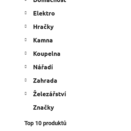
e
n
g
í
Elektro
o
p
r
i
a
Hračky
i
n
e
Kamna
e
l
Koupelna
Nářadí
Zahrada
Železářství
Značky
Top 10 produktů