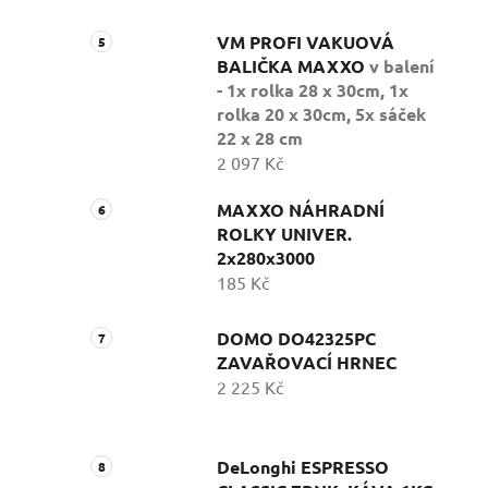
VM PROFI VAKUOVÁ
BALIČKA MAXXO
v balení
- 1x rolka 28 x 30cm, 1x
rolka 20 x 30cm, 5x sáček
22 x 28 cm
2 097 Kč
MAXXO NÁHRADNÍ
ROLKY UNIVER.
2x280x3000
185 Kč
DOMO DO42325PC
ZAVAŘOVACÍ HRNEC
2 225 Kč
DeLonghi ESPRESSO