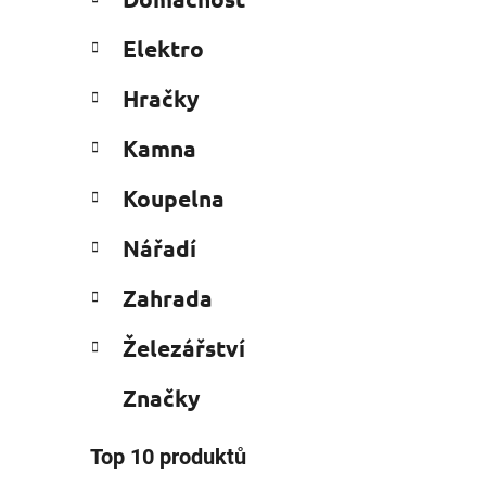
e
n
g
í
Elektro
o
p
r
i
a
Hračky
i
n
e
Kamna
e
l
Koupelna
Nářadí
Zahrada
Železářství
Značky
Top 10 produktů