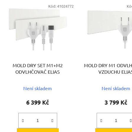
V
Kód:
41024772
Kó
ý
p
s
p
r
o
d
MOLD DRY SET M1+M2
MOLD DRY M1 ODVL
u
ODVLHČOVAČ ELIAS
VZDUCHU ELIA
k
t
Není skladem
Není skladem
ů
6 399 Kč
3 799 Kč