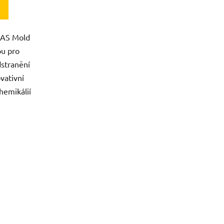
IAS Mold
ou pro
dstranění
ovativní
hemikálií