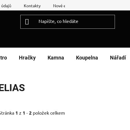
 údajů
Kontakty
Nové energetické štítky
Reklamační
tro
Hračky
Kamna
Koupelna
Nářadí
ELIAS
Stránka
1
z
1
-
2
položek celkem