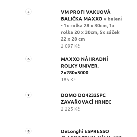
VM PROFI VAKUOVÁ
BALIČKA MAXXO
v balení
- 1x rolka 28 x 30cm, 1x
rolka 20 x 30cm, 5x sáček
22 x 28 cm
2 097 Kč
MAXXO NÁHRADNÍ
ROLKY UNIVER.
2x280x3000
185 Kč
DOMO DO42325PC
ZAVAŘOVACÍ HRNEC
2 225 Kč
DeLonghi ESPRESSO