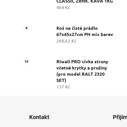
CLASSIC ZRNK. KÁVA 1KG
464 Kč
Koš na čisté prádlo
67x45x27cm PH mix barev
268,62 Kč
Riwall PRO cívka struny
včetně krytky a pružiny
(pro model RALT 2320
SET)
137 Kč
Z
á
Kontakt
Přijí
p