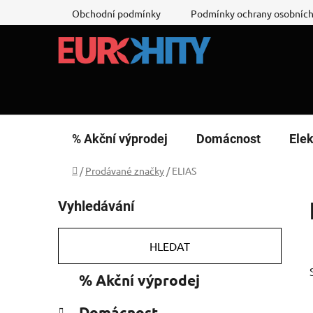
Přejít
Obchodní podmínky
Podmínky ochrany osobních
na
obsah
% Akční výprodej
Domácnost
Elek
Domů
/
Prodávané značky
/
ELIAS
P
Vyhledávání
o
s
t
HLEDAT
r
K
Přeskočit
% Akční výprodej
a
a
kategorie
n
t
Domácnost