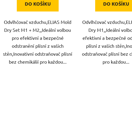
DO KOŠÍKU
DO KOŠÍKU
Odvlhčovač vzduchu,ELIAS Mold
Odvlhčovač vzduchu,EL
Dry Set M1 + M2,,Ideální volbou
Dry M1,,Ideální volb
pro efektivní a bezpečné
efektivní a bezpečné o
odstranění plísní z vašich
plísní z vašich stěn,In
stěn,Inovativní odstraňovač plísní
odstraňovač plísní bez c
bez chemikálií pro každou...
pro každou...
O
v
l
á
d
a
c
í