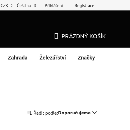
Přihlášení
Registrace
CZK
Čeština
 list
Nákup na splátky
PRÁZDNÝ KOŠÍK
NÁKUPNÍ
KOŠÍK
Zahrada
Železářství
Značky
Ř
Doporučujeme
Řadit podle:
a
z