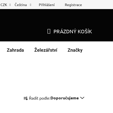
Přihlášení
Registrace
CZK
Čeština
 list
Nákup na splátky
PRÁZDNÝ KOŠÍK
NÁKUPNÍ
KOŠÍK
Zahrada
Železářství
Značky
Ř
Doporučujeme
Řadit podle:
a
z