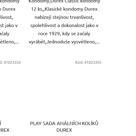
 kondomy
Kondomy,Durex Classic kondomy
y Durex
12 ks,,Klasické kondomy Durex
livost,
nabízejí stejnou trvanlivost,
st jako v
spolehlivost a dokonalost jako v
ačaly
roce 1929, kdy se začaly
tleno,...
vyrábět,Jednoduše vysvětleno,...
d:
41023354
Kód:
41023355
Í
PLAY SADA ANÁLNÍCH KOLÍKŮ
UREX
DUREX