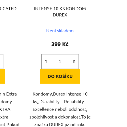
RICATED
INTENSE 10 KS KONDOM
DUREX
Není skladem
399 Kč
DO KOŠÍKU
in Extra
Kondomy,Durex Intense 10
ondomy
ks,,DUrability – Reliability –
EXTRA
Excellence neboli odolnost,
xtra
spolehlivost a dokonalost,To je
ocit,Pokud
značka DUREX již od roku