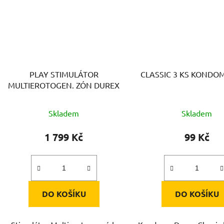
PLAY STIMULÁTOR
CLASSIC 3 KS KONDO
MULTIEROTOGEN. ZÓN DUREX
Skladem
Skladem
1 799 Kč
99 Kč
DO KOŠÍKU
DO KOŠÍKU