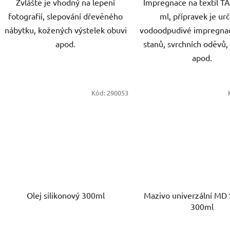
Zvláště je vhodný na lepení
Impregnace na textil T
fotografií, slepování dřevěného
ml, přípravek je ur
nábytku, kožených výstelek obuvi
vodoodpudivé impregnaci
apod.
stanů, svrchních oděvů,
apod.
Kód:
290053
Olej silikonový 300ml
Mazivo univerzální MD
300ml