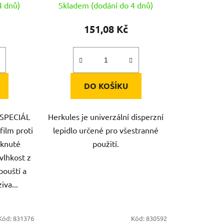
4 dnů)
Skladem (dodání do 4 dnů)
151,08 Kč
DO KOŠÍKU
 SPECIÁL
Herkules je univerzální disperzní
film proti
lepidlo určené pro všestranné
eknuté
použití.
vlhkost z
pouští a
iva...
Kód:
831376
Kód:
830592