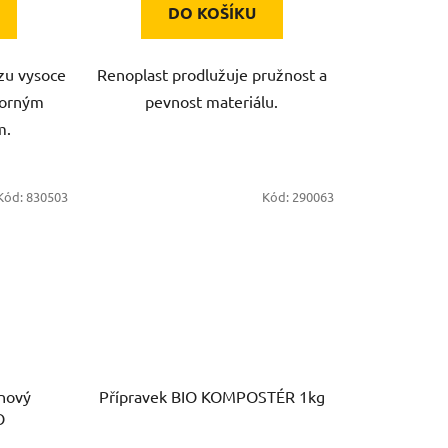
DO KOŠÍKU
ozu vysoce
Renoplast prodlužuje pružnost a
dorným
pevnost materiálu.
m.
Kód:
830503
Kód:
290063
 nový
Přípravek BIO KOMPOSTÉR 1kg
O