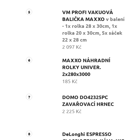
VM PROFI VAKUOVÁ
BALIČKA MAXXO
v balení
- 1x rolka 28 x 30cm, 1x
rolka 20 x 30cm, 5x sáček
22 x 28 cm
2 097 Kč
MAXXO NÁHRADNÍ
ROLKY UNIVER.
2x280x3000
185 Kč
DOMO DO42325PC
ZAVAŘOVACÍ HRNEC
2 225 Kč
DeLonghi ESPRESSO