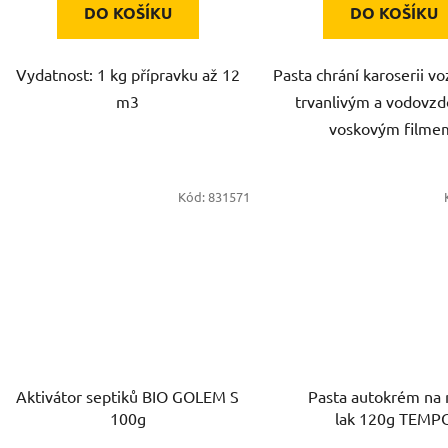
DO KOŠÍKU
DO KOŠÍKU
Vydatnost: 1 kg přípravku až 12
Pasta chrání karoserii v
m3
trvanlivým a vodovz
voskovým filme
Kód:
831571
Aktivátor septiků BIO GOLEM S
Pasta autokrém na
100g
lak 120g TEMP