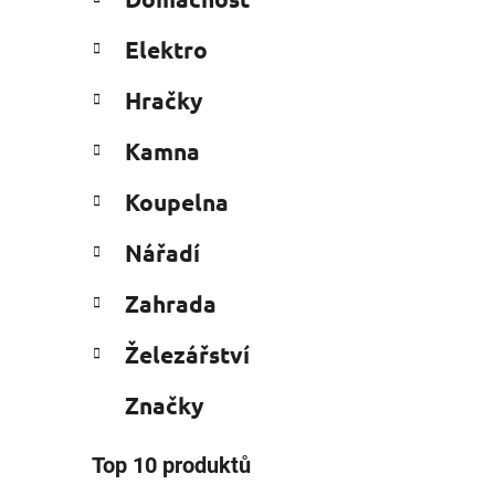
e
n
g
í
Elektro
o
p
r
i
a
Hračky
i
n
e
Kamna
e
l
Koupelna
Nářadí
Zahrada
Železářství
Značky
Top 10 produktů