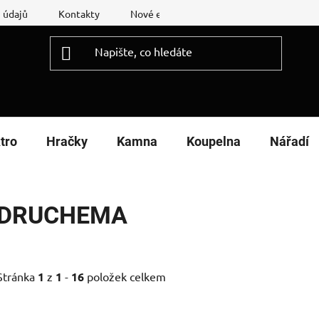
 údajů
Kontakty
Nové energetické štítky
Reklamační
tro
Hračky
Kamna
Koupelna
Nářadí
DRUCHEMA
Stránka
1
z
1
-
16
položek celkem