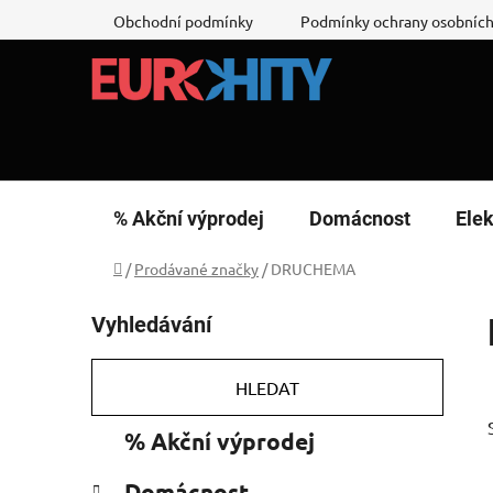
Přejít
Obchodní podmínky
Podmínky ochrany osobních
na
obsah
% Akční výprodej
Domácnost
Elek
Domů
/
Prodávané značky
/
DRUCHEMA
P
Vyhledávání
o
s
t
HLEDAT
r
K
Přeskočit
% Akční výprodej
a
a
kategorie
n
t
Domácnost