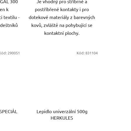
AGAL 300
Je vhodný pro stříbrné a
čen k
postříbřené kontakty i pro
 textilu -
dotekové materiály z barevných
 deštníků
kovů, zvláště na pohybující se
kontaktní plochy.
Kód:
290051
Kód:
831104
 SPECIÁL
Lepidlo univerzální 500g
HERKULES