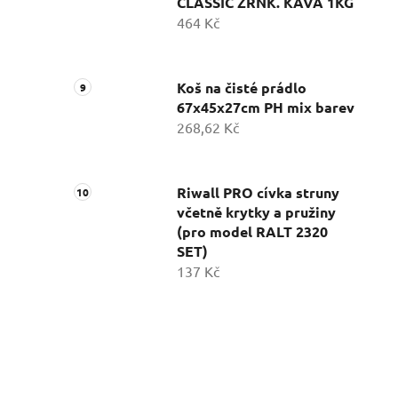
CLASSIC ZRNK. KÁVA 1KG
464 Kč
Koš na čisté prádlo
67x45x27cm PH mix barev
268,62 Kč
Riwall PRO cívka struny
včetně krytky a pružiny
(pro model RALT 2320
SET)
137 Kč