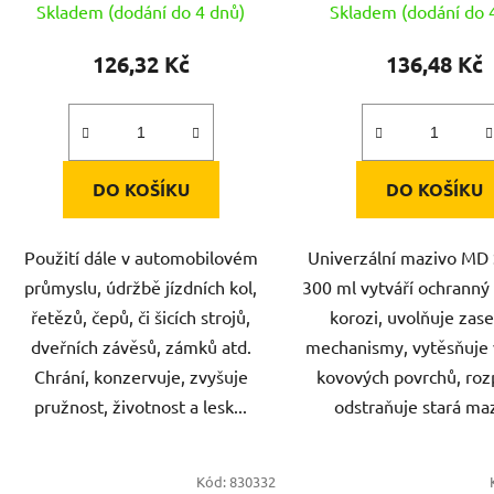
Skladem (dodání do 4 dnů)
Skladem (dodání do 
126,32 Kč
136,48 Kč
DO KOŠÍKU
DO KOŠÍKU
Použití dále v automobilovém
Univerzální mazivo MD
průmyslu, údržbě jízdních kol,
300 ml vytváří ochranný 
řetězů, čepů, či šicích strojů,
korozi, uvolňuje zas
dveřních závěsů, zámků atd.
mechanismy, vytěsňuje 
Chrání, konzervuje, zvyšuje
kovových povrchů, roz
pružnost, životnost a lesk...
odstraňuje stará maz
Kód:
830332