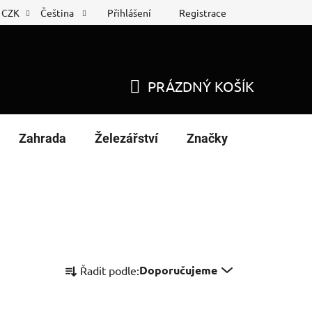
Přihlášení
Registrace
CZK
Čeština
 list
Nákup na splátky
PRÁZDNÝ KOŠÍK
NÁKUPNÍ
KOŠÍK
Zahrada
Železářství
Značky
Ř
Doporučujeme
Řadit podle:
a
z