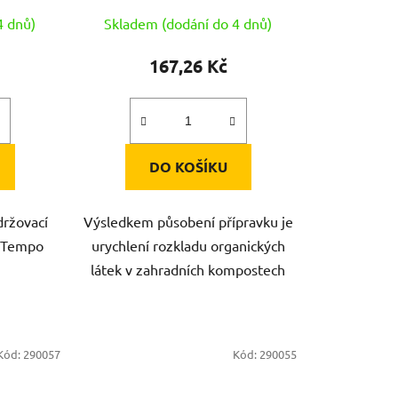
4 dnů)
Skladem (dodání do 4 dnů)
167,26 Kč
DO KOŠÍKU
držovací
Výsledkem působení přípravku je
í Tempo
urychlení rozkladu organických
látek v zahradních kompostech
Kód:
290057
Kód:
290055