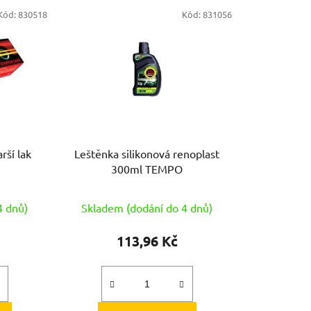
e
Kód:
830518
Kód:
831056
n
í
p
r
o
d
u
k
rší lak
Leštěnka silikonová renoplast
t
300ml TEMPO
ů
4 dnů)
Skladem (dodání do 4 dnů)
113,96 Kč