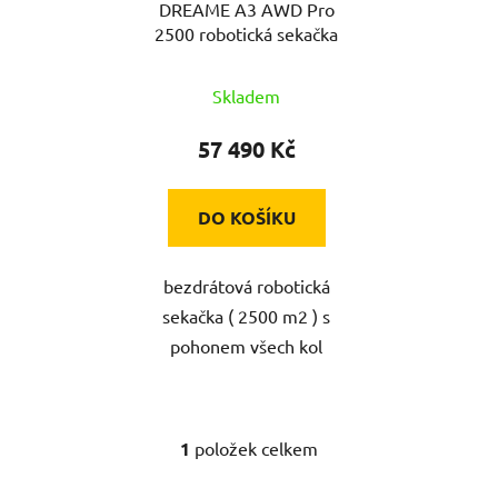
DREAME A3 AWD Pro
o
u
2500 robotická sekačka
d
k
u
t
Skladem
k
ů
t
57 490 Kč
ů
DO KOŠÍKU
bezdrátová robotická
sekačka ( 2500 m2 ) s
pohonem všech kol
1
položek celkem
O
v