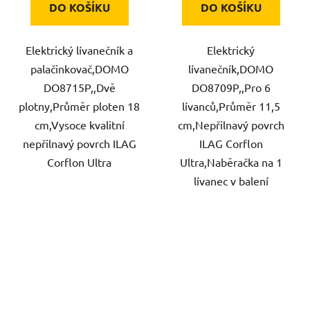
DO KOŠÍKU
DO KOŠÍKU
Elektrický lívanečník a
Elektrický
palačinkovač,DOMO
lívanečník,DOMO
DO8715P,,Dvě
DO8709P,,Pro 6
plotny,Průměr ploten 18
lívanců,Průměr 11,5
cm,Vysoce kvalitní
cm,Nepřilnavý povrch
nepřilnavý povrch ILAG
ILAG Corflon
Corflon Ultra
Ultra,Naběračka na 1
lívanec v balení