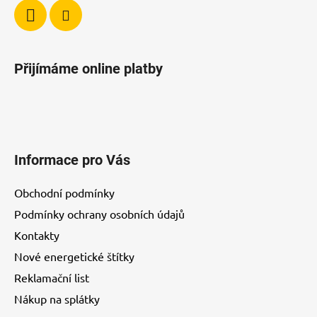
v
ý
p
i
Přijímáme online platby
s
u
Informace pro Vás
Obchodní podmínky
Podmínky ochrany osobních údajů
Kontakty
Nové energetické štítky
Reklamační list
Nákup na splátky