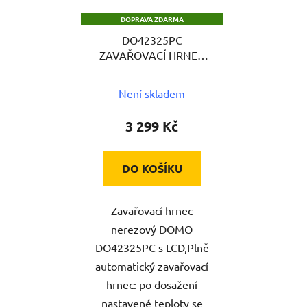
DOPRAVA ZDARMA
DO42325PC
ZAVAŘOVACÍ HRNEC
DOMO
Není skladem
3 299 Kč
DO KOŠÍKU
Zavařovací hrnec
nerezový DOMO
DO42325PC s LCD,Plně
automatický zavařovací
hrnec: po dosažení
nastavené teploty se