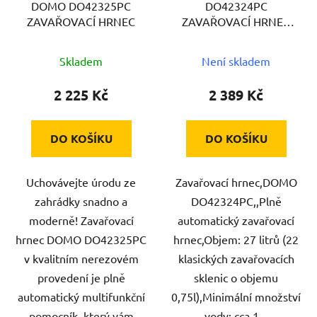
DOMO DO42325PC
DO42324PC
o
u
ZAVAŘOVACÍ HRNEC
ZAVAŘOVACÍ HRNEC
d
k
DOMO
u
t
Skladem
Není skladem
k
ů
t
2 225 Kč
2 389 Kč
ů
DO KOŠÍKU
DO KOŠÍKU
Uchovávejte úrodu ze
Zavařovací hrnec,DOMO
zahrádky snadno a
DO42324PC,,Plně
moderně! Zavařovací
automatický zavařovací
hrnec DOMO DO42325PC
hrnec,Objem: 27 litrů (22
v kvalitním nerezovém
klasických zavařovacích
provedení je plně
sklenic o objemu
automatický multifunkční
0,75l),Minimální množství
pomocník, který vám
vody: cca 1...