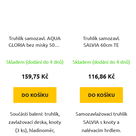
Truhlík samozavl. AQUA
Truhlík samozavl.
GLORIA bez misky 50cm
SALVIA 60cm TE
HN
Skladem (dodání do 4 dnů)
Skladem (dodání do 4 dnů)
159,75 Kč
116,86 Kč
DO KOŠÍKU
DO KOŠÍKU
Součásti balení: truhlík,
Samozavlažovací truhlík
zavlažovací deska, knoty
SALVIA s knoty a
(3 ks), hladinoměr,
nalévacím hrdlem.