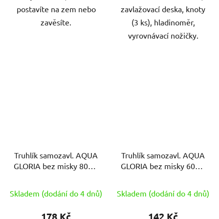
postavíte na zem nebo
zavlažovací deska, knoty
zavěsíte.
(3 ks), hladinoměr,
vyrovnávací nožičky.
Truhlík samozavl. AQUA
Truhlík samozavl. AQUA
GLORIA bez misky 80cm
GLORIA bez misky 60cm
HN
TE
Skladem (dodání do 4 dnů)
Skladem (dodání do 4 dnů)
178 Kč
142 Kč