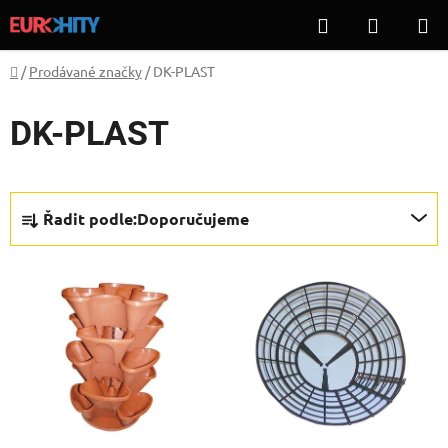
Přejít
Hledat
NÁKUP
na
KOŠÍK
obsah
Domů
/
Prodávané značky
/
DK-PLAST
DK-PLAST
Ř
Řadit podle:
Doporučujeme
a
z
V
e
ý
n
p
í
i
p
s
r
p
o
r
d