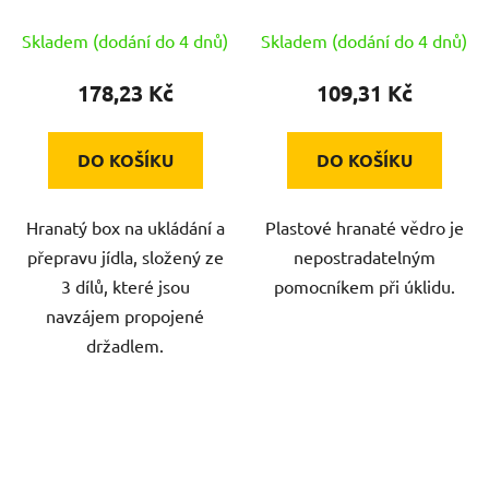
barev
Skladem (dodání do 4 dnů)
Skladem (dodání do 4 dnů)
178,23 Kč
109,31 Kč
DO KOŠÍKU
DO KOŠÍKU
Hranatý box na ukládání a
Plastové hranaté vědro je
přepravu jídla, složený ze
nepostradatelným
3 dílů, které jsou
pomocníkem při úklidu.
navzájem propojené
držadlem.