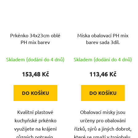
Prkénko 34x23cm oblé
Miska obalovací PH mix
PH mix barev
barev sada 3díl.
Skladem (dodání do 4 dnů)
Skladem (dodání do 4 dnů)
153,48 Kč
113,46 Kč
DO KOŠÍKU
DO KOŠÍKU
Kvalitní plastové
Obalovací misky jsou
kuchyňské prkénko
určeny pro obalování
využijete na krájení
řízků, sýrů a jiných dobrot,
různých potravin.
které se smaží v trojobalu.