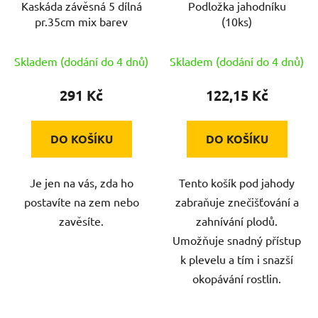
Kaskáda závěsná 5 dílná
Podložka jahodníku
o
u
pr.35cm mix barev
(10ks)
d
k
u
t
Skladem (dodání do 4 dnů)
Skladem (dodání do 4 dnů)
k
ů
t
291 Kč
122,15 Kč
ů
DO KOŠÍKU
DO KOŠÍKU
Je jen na vás, zda ho
Tento košík pod jahody
postavíte na zem nebo
zabraňuje znečišťování a
zavěsíte.
zahnívání plodů.
Umožňuje snadný přístup
k plevelu a tím i snazší
okopávání rostlin.