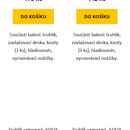
DO KOŠÍKU
DO KOŠÍKU
Součásti balení: truhlík,
Součásti balení: truhlík,
zavlažovací deska, knoty
zavlažovací deska, knoty
(3 ks), hladinoměr,
(3 ks), hladinoměr,
vyrovnávací nožičky.
vyrovnávací nožičky.
Truhlík samozavl. AQUA
Truhlík samozavl. AQUA