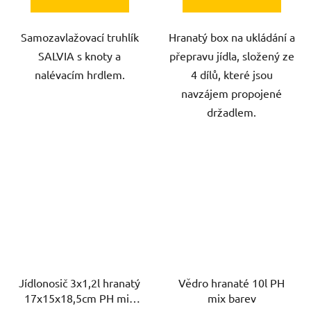
Samozavlažovací truhlík
Hranatý box na ukládání a
SALVIA s knoty a
přepravu jídla, složený ze
nalévacím hrdlem.
4 dílů, které jsou
navzájem propojené
držadlem.
Jídlonosič 3x1,2l hranatý
Vědro hranaté 10l PH
17x15x18,5cm PH mix
mix barev