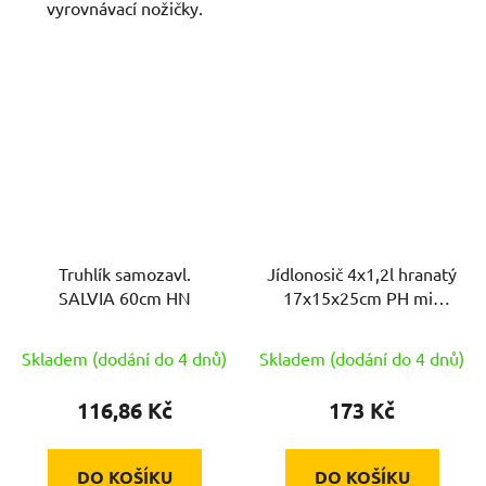
vyrovnávací nožičky.
Truhlík samozavl.
Jídlonosič 4x1,2l hranatý
SALVIA 60cm HN
17x15x25cm PH mix
barev
Skladem (dodání do 4 dnů)
Skladem (dodání do 4 dnů)
116,86 Kč
173 Kč
DO KOŠÍKU
DO KOŠÍKU