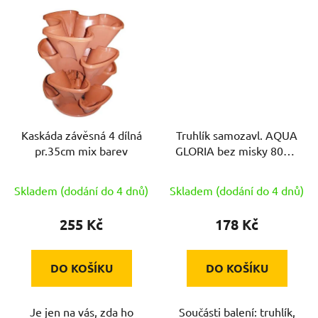
Kaskáda závěsná 4 dílná
Truhlík samozavl. AQUA
pr.35cm mix barev
GLORIA bez misky 80cm
TE
Skladem (dodání do 4 dnů)
Skladem (dodání do 4 dnů)
255 Kč
178 Kč
DO KOŠÍKU
DO KOŠÍKU
Je jen na vás, zda ho
Součásti balení: truhlík,