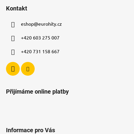
á
á
d
Kontakt
p
a
a
c
eshop
@
eurohity.cz
t
í
p
í
+420 603 275 007
r
v
+420 731 158 667
k
y
v
ý
p
i
Přijímáme online platby
s
u
Informace pro Vás