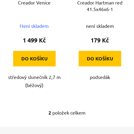
Creador Venice
Creador Hartman red
o
u
41.5x46x6-1
d
k
u
t
Není skladem
není skladem
k
ů
t
1 499 Kč
179 Kč
ů
DO KOŠÍKU
DO KOŠÍKU
středový slunečník 2,7 m
podsedák
(béžový)
2
položek celkem
O
v
l
Z