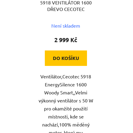
5918 VENTILÁTOR 1600
o
u
DŘEVO CECOTEC
d
k
u
t
Není skladem
k
ů
t
2 999 Kč
ů
DO KOŠÍKU
Ventilátor,Cecotec 5918
EnergySilence 1600
Woody Smart,,Velmi
výkonný ventilátor s 50 W
pro okamžité použití
místnosti, kde se
nachází,100% měděný
motor, který mu