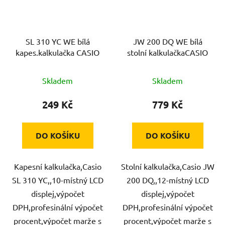
SL 310 YC WE bílá
JW 200 DQ WE bílá
kapes.kalkulačka CASIO
stolní kalkulačkaCASIO
Skladem
Skladem
249 Kč
779 Kč
DO KOŠÍKU
DO KOŠÍKU
Kapesní kalkulačka,Casio
Stolní kalkulačka,Casio JW
SL 310 YC,,10-místný LCD
200 DQ,,12-místný LCD
displej,výpočet
displej,výpočet
DPH,profesinální výpočet
DPH,profesinální výpočet
procent,výpočet marže s
procent,výpočet marže s