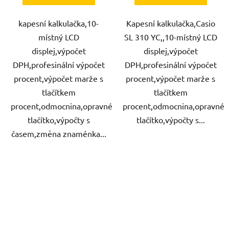
kapesní kalkulačka,10-
Kapesní kalkulačka,Casio
místný LCD
SL 310 YC,,10-místný LCD
displej,výpočet
displej,výpočet
DPH,profesinální výpočet
DPH,profesinální výpočet
procent,výpočet marže s
procent,výpočet marže s
tlačítkem
tlačítkem
procent,odmocnina,opravné
procent,odmocnina,opravné
tlačítko,výpočty s
tlačítko,výpočty s...
časem,změna znaménka...