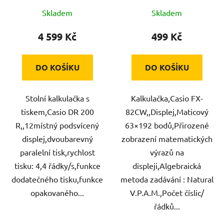
Skladem
Skladem
4 599 Kč
499 Kč
DO KOŠÍKU
DO KOŠÍKU
Stolní kalkulačka s
Kalkulačka,Casio FX-
tiskem,Casio DR 200
82CW,,Displej,Maticový
R,,12místný podsvícený
63×192 bodů,Přirozené
displej,dvoubarevný
zobrazení matematických
paralelní tisk,rychlost
výrazů na
tisku: 4,4 řádky/s,funkce
displeji,Algebraická
dodatečného tisku,funkce
metoda zadávání : Natural
opakovaného...
V.P.A.M.,Počet číslic/
řádků...