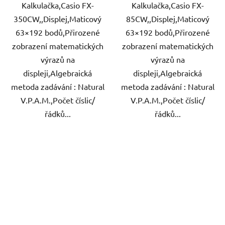
Kalkulačka,Casio FX-
Kalkulačka,Casio FX-
350CW,,Displej,Maticový
85CW,,Displej,Maticový
63×192 bodů,Přirozené
63×192 bodů,Přirozené
zobrazení matematických
zobrazení matematických
výrazů na
výrazů na
displeji,Algebraická
displeji,Algebraická
metoda zadávání : Natural
metoda zadávání : Natural
V.P.A.M.,Počet číslic/
V.P.A.M.,Počet číslic/
řádků...
řádků...