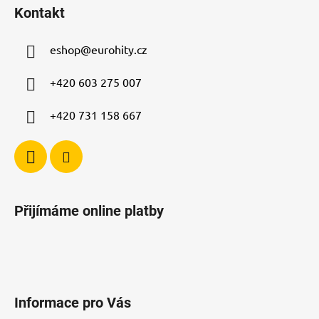
á
í
Kontakt
p
p
r
a
v
eshop
@
eurohity.cz
t
k
í
y
+420 603 275 007
v
ý
+420 731 158 667
p
i
s
u
Přijímáme online platby
Informace pro Vás