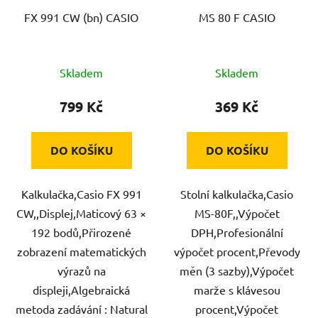
FX 991 CW (bn) CASIO
MS 80 F CASIO
Skladem
Skladem
799 Kč
369 Kč
DO KOŠÍKU
DO KOŠÍKU
Kalkulačka,Casio FX 991
Stolní kalkulačka,Casio
CW,,Displej,Maticový 63 ×
MS-80F,,Výpočet
192 bodů,Přirozené
DPH,Profesionální
zobrazení matematických
výpočet procent,Převody
výrazů na
měn (3 sazby),Výpočet
displeji,Algebraická
marže s klávesou
metoda zadávání : Natural
procent,Výpočet