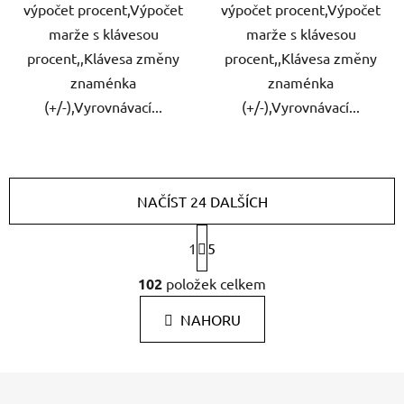
výpočet procent,Výpočet
výpočet procent,Výpočet
marže s klávesou
marže s klávesou
procent,,Klávesa změny
procent,,Klávesa změny
znaménka
znaménka
(+/-),Vyrovnávací...
(+/-),Vyrovnávací...
NAČÍST 24 DALŠÍCH
S
1
5
t
r
O
102
položek celkem
á
v
n
l
k
NAHORU
á
o
d
v
a
á
Z
c
n
í