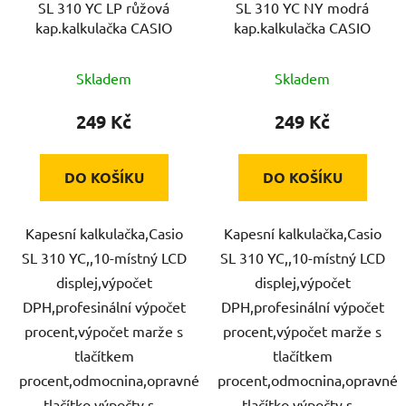
SL 310 YC LP růžová
SL 310 YC NY modrá
o
u
kap.kalkulačka CASIO
kap.kalkulačka CASIO
d
k
u
t
Skladem
Skladem
k
ů
t
249 Kč
249 Kč
ů
DO KOŠÍKU
DO KOŠÍKU
Kapesní kalkulačka,Casio
Kapesní kalkulačka,Casio
SL 310 YC,,10-místný LCD
SL 310 YC,,10-místný LCD
displej,výpočet
displej,výpočet
DPH,profesinální výpočet
DPH,profesinální výpočet
procent,výpočet marže s
procent,výpočet marže s
tlačítkem
tlačítkem
procent,odmocnina,opravné
procent,odmocnina,opravné
tlačítko,výpočty s...
tlačítko,výpočty s...