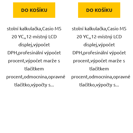
DO KOŠÍKU
DO KOŠÍKU
stolní kalkulačka,Casio MS
stolní kalkulačka,Casio MS
20 YC,,12-místný LCD
20 YC,,12-místný LCD
displej,výpočet
displej,výpočet
DPH,profesinální výpočet
DPH,profesinální výpočet
procent,výpočet marže s
procent,výpočet marže s
tlačítkem
tlačítkem
procent,odmocnina,opravné
procent,odmocnina,opravné
tlačítko,výpočty s...
tlačítko,výpočty s...