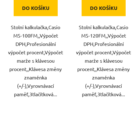
DO KOŠÍKU
DO KOŠÍKU
Stolní kalkulačka,Casio
Stolní kalkulačka,Casio
MS-100FM,,Výpočet
MS-120FM,,Výpočet
DPH,Profesionální
DPH,Profesionální
výpočet procent,Výpočet
výpočet procent,Výpočet
marže s klávesou
marže s klávesou
procent,,Klávesa změny
procent,,Klávesa změny
znaménka
znaménka
(+/-),Vyrovnávací
(+/-),Vyrovnávací
paměť,3tlačítková...
paměť,3tlačítková...