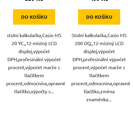
DO KOŠÍKU
DO KOŠÍKU
stolní kalkulačka,Casio MS
Stolní kalkulačka,Casio MS
20 YC,,12-místný LCD
200 DQ,,12-místný LCD
displej,výpočet
displej,výpočet
DPH,profesinální výpočet
DPH,profesinální výpočet
procent,výpočet marže s
procent,výpočet marže s
tlačítkem
tlačítkem
procent,odmocnina,opravné
procent,odmocnina,opravné
tlačítko,výpočty s...
tlačítko,změna
znaménka...