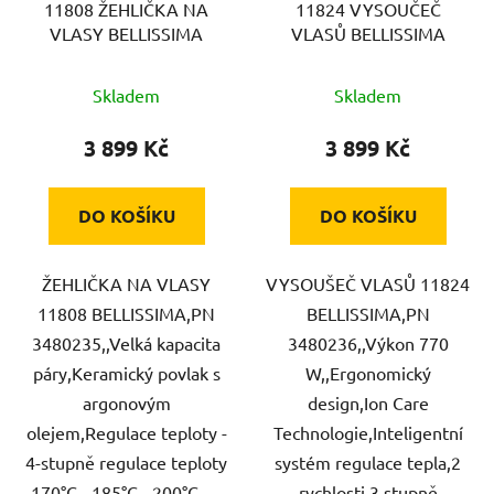
11808 ŽEHLIČKA NA
11824 VYSOUČEČ
o
u
VLASY BELLISSIMA
VLASŮ BELLISSIMA
d
k
u
t
Skladem
Skladem
k
ů
t
3 899 Kč
3 899 Kč
ů
DO KOŠÍKU
DO KOŠÍKU
ŽEHLIČKA NA VLASY
VYSOUŠEČ VLASŮ 11824
11808 BELLISSIMA,PN
BELLISSIMA,PN
3480235,,Velká kapacita
3480236,,Výkon 770
páry,Keramický povlak s
W,,Ergonomický
argonovým
design,Ion Care
olejem,Regulace teploty -
Technologie,Inteligentní
4-stupně regulace teploty
systém regulace tepla,2
170°C - 185°C - 200°C -...
rychlosti,3 stupně