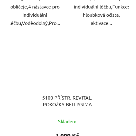
obličeje,4 nástavce pro
individuální léčbu,Funkce:
individuální
hloubková očista,
léčbu,Voděodolný,Pro...
aktivace...
5100 PŘÍSTR. REVITAL.
POKOŽKY BELLISSIMA
Skladem
1 999 Kč