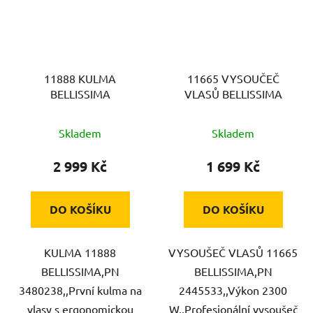
11888 KULMA
11665 VYSOUČEČ
BELLISSIMA
VLASŮ BELLISSIMA
Skladem
Skladem
2 999 Kč
1 699 Kč
DO KOŠÍKU
DO KOŠÍKU
KULMA 11888
VYSOUŠEČ VLASŮ 11665
BELLISSIMA,PN
BELLISSIMA,PN
3480238,,První kulma na
2445533,,Výkon 2300
vlasy s ergonomickou
W,,Profesionální vysoušeč