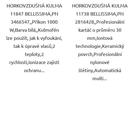
HORKOVZDUŠNÁ KULMA
HORKOVZDUŠNÁ KULMA
11847 BELLISSIMA,PN
11738 BELLISSIMA,PN
3466547,,Příkon 1000
2816428,,Profesionální
W,Barva bílá,,Kulmofén
kartáč o průměru 30
lze použít, jak k vyfoukání,
mm,Iontová
tak k úpravě vlasů,2
technologie,Keramický
teploty,2
povrch,Profesionální
rychlosti,Ionizace zajistí
nylonové
ochranu...
štětiny,Automatická
multi...