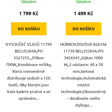
Skladem
Skladem
1 799 Kč
1 499 Kč
DO KOŠÍKU
DO KOŠÍKU
VYSOUŠEČ VLASŮ 11799
HORKOVZDUŠNÁ KULMA
BELLISSIMA,PN
11739 BELLISSIMA,PN
3327255,,,Příkon
3426541,,Výkon 1000
700W,,Kombinace mřížky,
W,,2 nástavce: 40 a 50
která rovnoměrně
mm,Iontová
distribuuje vzduch a 12ti
technologie,Automatická
bodů, díky kterým jsou
rotační
Vaše kadeře pružné a ve
technologie,Obousměrný
správném...
– dosáhnete svého
stylingu...