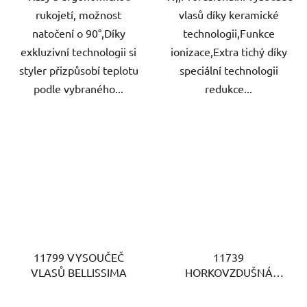
rukojetí, možnost
vlasů díky keramické
natočení o 90°,Díky
technologii,Funkce
exkluzivní technologii si
ionizace,Extra tichý díky
styler přizpůsobí teplotu
speciální technologii
podle vybraného...
redukce...
11799 VYSOUČEČ
11739
VLASŮ BELLISSIMA
HORKOVZDUŠNÁ
KULMA BELLISSIMA