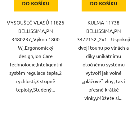
DO KOŠÍKU
DO KOŠÍKU
VYSOUŠEČ VLASŮ 11826
KULMA 11738
BELLISSIMA,PN
BELLISSIMA,PN
3480237,,Výkon 1800
3472152,,2v1 - Uspokojí
W,,Ergonomický
dvojí touhu po vlnách a
design,Ion Care
díky unikátnímu
Technologie,Inteligentní
otočnému systému
systém regulace tepla,2
vytvoří jak volné
rychlosti,3 stupně
„plážové" vlny, tak i
teploty,Studený...
přesné krátké
vlnky,Můžete si...