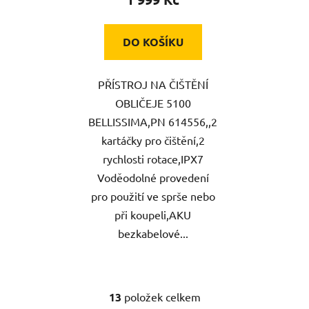
DO KOŠÍKU
PŘÍSTROJ NA ČIŠTĚNÍ
OBLIČEJE 5100
BELLISSIMA,PN 614556,,2
kartáčky pro čištění,2
rychlosti rotace,IPX7
Voděodolné provedení
pro použití ve sprše nebo
při koupeli,AKU
bezkabelové...
13
položek celkem
O