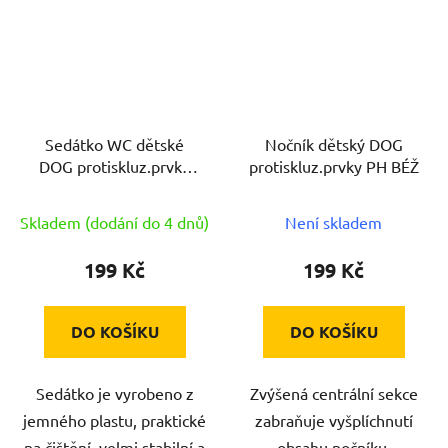
Sedátko WC dětské
Nočník dětský DOG
DOG protiskluz.prvky
protiskluz.prvky PH BÉŽ
PH BÉŽ
Skladem (dodání do 4 dnů)
Není skladem
199 Kč
199 Kč
DO KOŠÍKU
DO KOŠÍKU
Sedátko je vyrobeno z
Zvýšená centrální sekce
jemného plastu, praktické
zabraňuje vyšplíchnutí
na čištění, velmi stabilní a
obsahu nočníku.