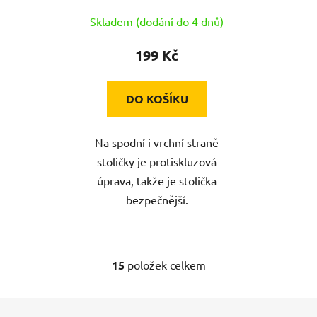
Skladem (dodání do 4 dnů)
199 Kč
DO KOŠÍKU
Na spodní i vrchní straně
stoličky je protiskluzová
úprava, takže je stolička
bezpečnější.
15
položek celkem
O
v
l
Z