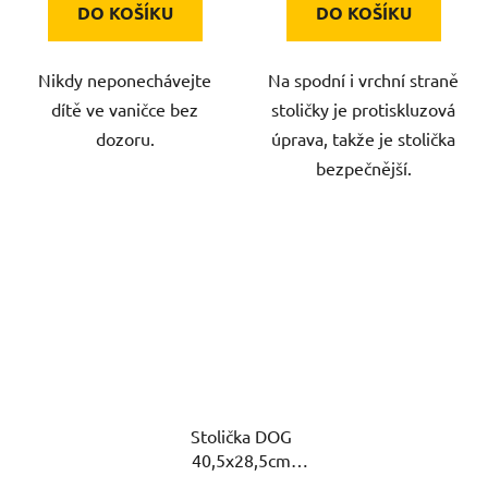
DO KOŠÍKU
DO KOŠÍKU
Nikdy neponechávejte
Na spodní i vrchní straně
dítě ve vaničce bez
stoličky je protiskluzová
dozoru.
úprava, takže je stolička
bezpečnější.
Stolička DOG
40,5x28,5cm
protiskluzová PH BÉŽ