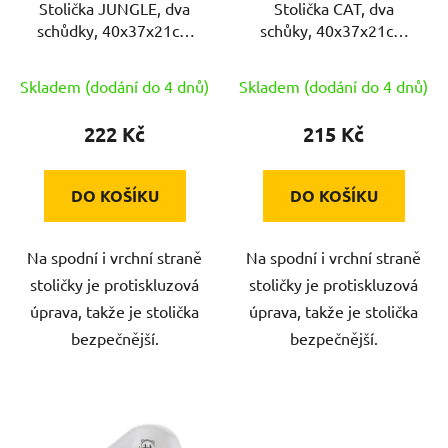
Stolička JUNGLE, dva
Stolička CAT, dva
o
u
schůdky, 40x37x21cm
schůky, 40x37x21cm
d
k
protiskluzová PH BÍ
protiskluzová PH BÍ
u
t
Skladem (dodání do 4 dnů)
Skladem (dodání do 4 dnů)
k
ů
t
222 Kč
215 Kč
ů
DO KOŠÍKU
DO KOŠÍKU
Na spodní i vrchní straně
Na spodní i vrchní straně
stoličky je protiskluzová
stoličky je protiskluzová
úprava, takže je stolička
úprava, takže je stolička
bezpečnější.
bezpečnější.