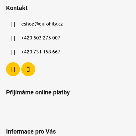
á
á
d
Kontakt
p
a
a
c
eshop
@
eurohity.cz
t
í
p
í
+420 603 275 007
r
v
+420 731 158 667
k
y
v
ý
p
i
Přijímáme online platby
s
u
Informace pro Vás