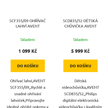
SCF355/09 OHŘÍVAČ
SCD835/52 DĚTSKÁ
LAHVÍ AVENT
CHŮVIČKA AVENT
Skladem
Skladem
1 099 Kč
5 999 Kč
DO KOŠÍKU
DO KOŠÍKU
Ohřívač lahví,AVENT
Dětská
SCF355/09,,Rychlé a
videochůvička,AVENT
snadné ohřívání
SCD835/52,,Philips
lahviček,Připravujte
digitální elektronická
ideálně ohřáté pokrmy v
videochůvička s kvalitním