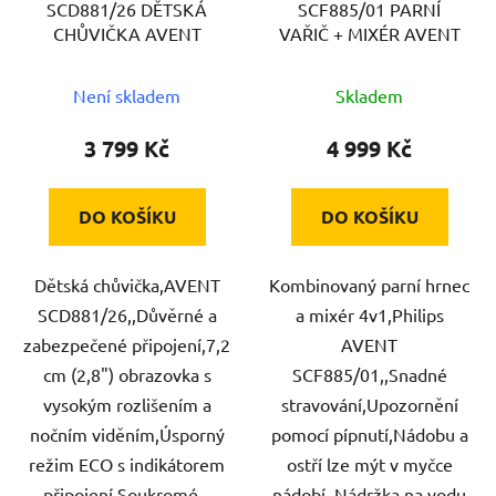
SCD881/26 DĚTSKÁ
SCF885/01 PARNÍ
o
u
CHŮVIČKA AVENT
VAŘIČ + MIXÉR AVENT
d
k
u
t
Není skladem
Skladem
k
ů
t
3 799 Kč
4 999 Kč
ů
DO KOŠÍKU
DO KOŠÍKU
Dětská chůvička,AVENT
Kombinovaný parní hrnec
SCD881/26,,Důvěrné a
a mixér 4v1,Philips
zabezpečené připojení,7,2
AVENT
cm (2,8") obrazovka s
SCF885/01,,Snadné
vysokým rozlišením a
stravování,Upozornění
nočním viděním,Úsporný
pomocí pípnutí,Nádobu a
režim ECO s indikátorem
ostří lze mýt v myčce
připojení,Soukromé...
nádobí. Nádržka na vodu