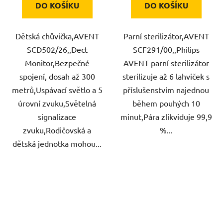
DO KOŠÍKU
DO KOŠÍKU
Dětská chůvička,AVENT
Parní sterilizátor,AVENT
SCD502/26,,Dect
SCF291/00,,Philips
Monitor,Bezpečné
AVENT parní sterilizátor
spojení, dosah až 300
sterilizuje až 6 lahviček s
metrů,Uspávací světlo a 5
příslušenstvím najednou
úrovní zvuku,Světelná
během pouhých 10
signalizace
minut,Pára zlikviduje 99,9
zvuku,Rodičovská a
%...
dětská jednotka mohou...