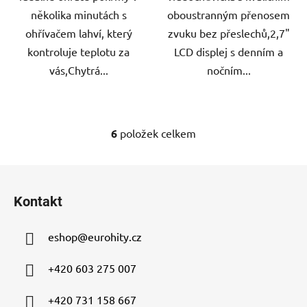
několika minutách s
oboustranným přenosem
ohřívačem lahví, který
zvuku bez přeslechů,2,7"
kontroluje teplotu za
LCD displej s denním a
vás,Chytrá...
nočním...
6
položek celkem
O
v
l
Z
á
á
d
Kontakt
p
a
a
c
eshop
@
eurohity.cz
t
í
p
í
+420 603 275 007
r
v
+420 731 158 667
k