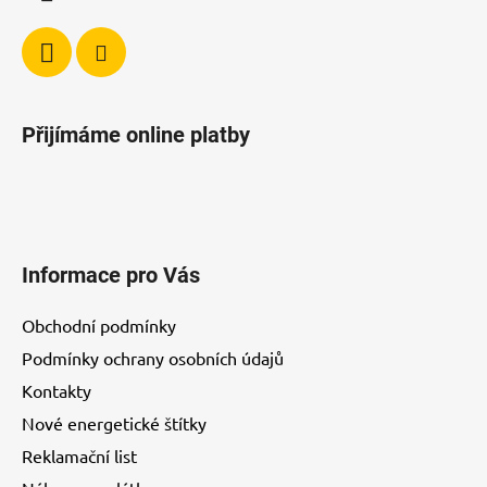
y
v
ý
p
i
Přijímáme online platby
s
u
Informace pro Vás
Obchodní podmínky
Podmínky ochrany osobních údajů
Kontakty
Nové energetické štítky
Reklamační list