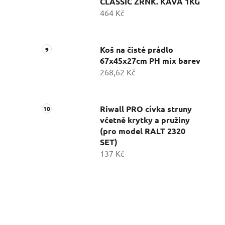
CLASSIC ZRNK. KÁVA 1KG
464 Kč
Koš na čisté prádlo
67x45x27cm PH mix barev
268,62 Kč
Riwall PRO cívka struny
včetně krytky a pružiny
(pro model RALT 2320
SET)
137 Kč