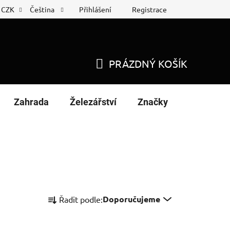
Přihlášení
Registrace
CZK
Čeština
 list
Nákup na splátky
PRÁZDNÝ KOŠÍK
NÁKUPNÍ
KOŠÍK
Zahrada
Železářství
Značky
Ř
Doporučujeme
Řadit podle:
a
z