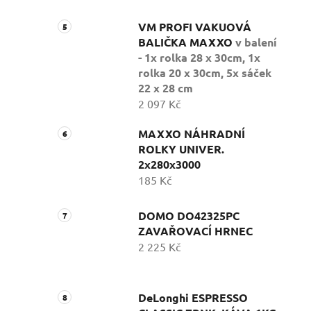
VM PROFI VAKUOVÁ
BALIČKA MAXXO
v balení
- 1x rolka 28 x 30cm, 1x
rolka 20 x 30cm, 5x sáček
22 x 28 cm
2 097 Kč
MAXXO NÁHRADNÍ
ROLKY UNIVER.
2x280x3000
185 Kč
DOMO DO42325PC
ZAVAŘOVACÍ HRNEC
2 225 Kč
DeLonghi ESPRESSO