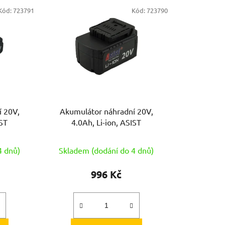
e
Kód:
723791
Kód:
723790
n
í
p
r
o
d
u
k
í 20V,
Akumulátor náhradní 20V,
t
IST
4.0Ah, Li-ion, ASIST
ů
4 dnů)
Skladem (dodání do 4 dnů)
996 Kč