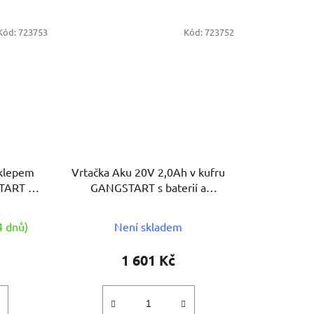
Kód:
723753
Kód:
723752
íklepem
Vrtačka Aku 20V 2,0Ah v kufru
TART s
GANGSTART s baterií a
 ASIST
nabíječkou ASIST
4 dnů)
Není skladem
1 601 Kč