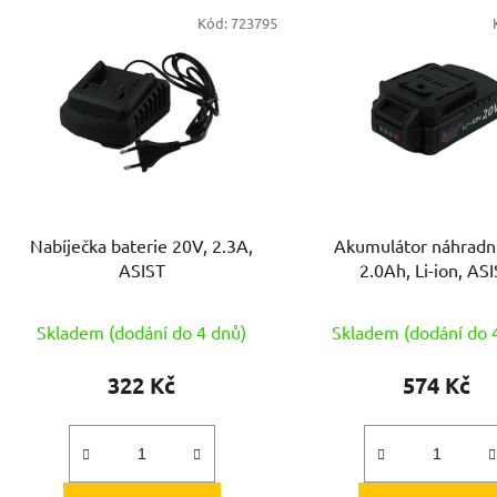
V
Kód:
723795
ý
p
s
p
r
o
d
Nabíječka baterie 20V, 2.3A,
Akumulátor náhradn
u
ASIST
2.0Ah, Li-ion, AS
k
t
Skladem (dodání do 4 dnů)
Skladem (dodání do 
ů
322 Kč
574 Kč