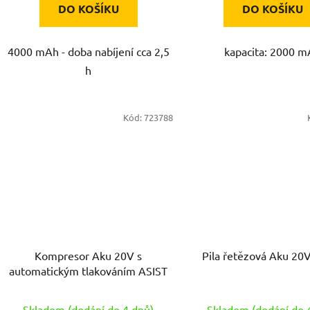
DO KOŠÍKU
DO KOŠÍKU
4000 mAh - doba nabíjení cca 2,5
kapacita: 2000 
h
Kód:
723788
Kompresor Aku 20V s
Pila řetězová Aku 20
automatickým tlakováním ASIST
Skladem (dodání do 4 dnů)
Skladem (dodání do 