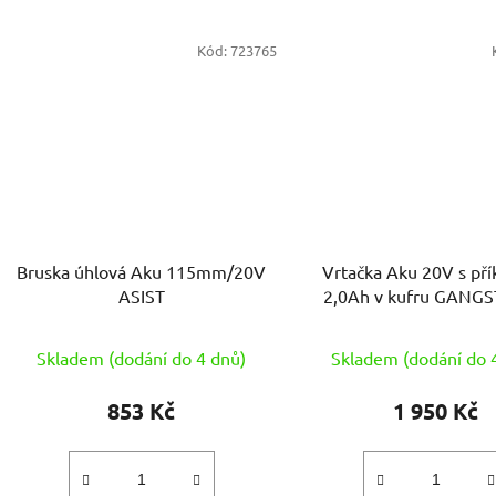
Kód:
723765
Bruska úhlová Aku 115mm/20V
Vrtačka Aku 20V s př
ASIST
2,0Ah v kufru GANGS
baterií a nabíječkou
Skladem (dodání do 4 dnů)
Skladem (dodání do 
853 Kč
1 950 Kč