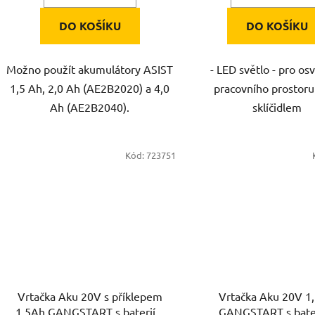
DO KOŠÍKU
DO KOŠÍKU
Možno použít akumulátory ASIST
- LED světlo - pro os
1,5 Ah, 2,0 Ah (AE2B2020) a 4,0
pracovního prostoru
Ah (AE2B2040).
sklíčidlem
Kód:
723751
Vrtačka Aku 20V s příklepem
Vrtačka Aku 20V 1
1,5Ah GANGSTART s baterií a
GANGSTART s bater