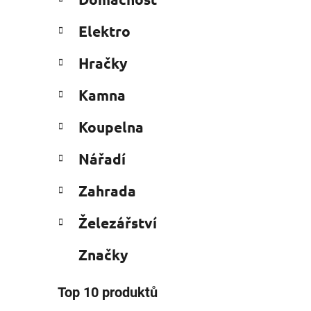
e
n
g
í
Elektro
o
p
r
i
a
Hračky
i
n
e
Kamna
e
l
Koupelna
Nářadí
Zahrada
Železářství
Značky
Top 10 produktů