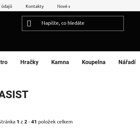
 údajů
Kontakty
Nové energetické štítky
Reklamační
tro
Hračky
Kamna
Koupelna
Nářadí
ASIST
Stránka
1
z
2
-
41
položek celkem