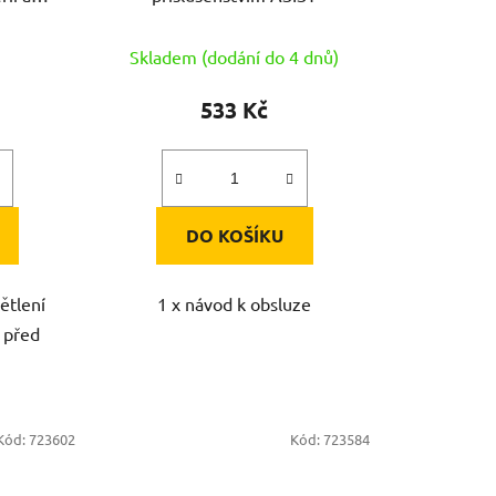
T
Skladem (dodání do 4 dnů)
533 Kč
DO KOŠÍKU
větlení
1 x návod k obsluze
 před
Kód:
723602
Kód:
723584