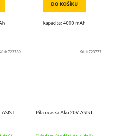
DO KOŠÍKU
mAh
kapacita: 4000 mAh
Kód:
723780
Kód:
723777
V ASIST
Pila ocaska Aku 20V ASIST
4 dnů)
Skladem (dodání do 4 dnů)