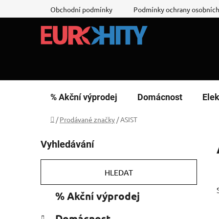
Přejít
Obchodní podmínky
Podmínky ochrany osobních
na
obsah
% Akční výprodej
Domácnost
Elek
Domů
/
Prodávané značky
/
ASIST
P
Vyhledávání
o
s
t
HLEDAT
r
K
Přeskočit
% Akční výprodej
a
a
kategorie
n
t
Domácnost