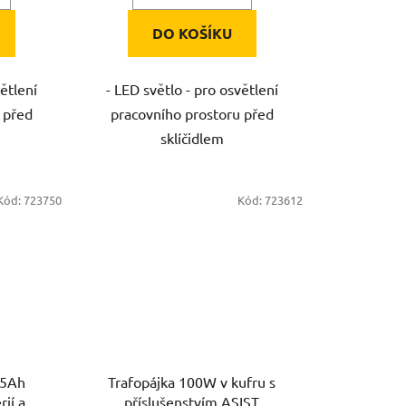
DO KOŠÍKU
větlení
- LED světlo - pro osvětlení
 před
pracovního prostoru před
sklíčidlem
Kód:
723750
Kód:
723612
,5Ah
Trafopájka 100W v kufru s
ií a
příslušenstvím ASIST