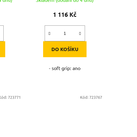
1 116 Kč
DO KOŠÍKU
- soft grip: ano
Kód:
723771
Kód:
723767