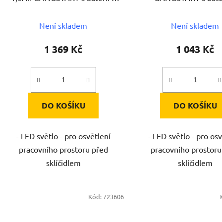
nabíječkou ASIST
nabíječkou ASIS
Není skladem
Není skladem
1 369 Kč
1 043 Kč
DO KOŠÍKU
DO KOŠÍKU
- LED světlo - pro osvětlení
- LED světlo - pro os
pracovního prostoru před
pracovního prostoru
sklíčidlem
sklíčidlem
Kód:
723606