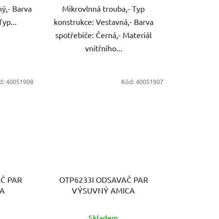
ý,- Barva
Mikrovlnná trouba,- Typ
Typ...
konstrukce: Vestavná,- Barva
spotřebiče: Černá,- Materiál
vnitřního...
d:
40051908
Kód:
40051907
Č PAR
OTP6233I ODSAVAČ PAR
CA
VÝSUVNÝ AMICA
Skladem