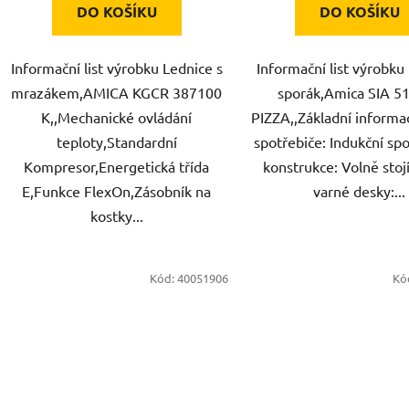
DO KOŠÍKU
DO KOŠÍKU
Informační list výrobku Lednice s
Informační list výrobku
mrazákem,AMICA KGCR 387100
sporák,Amica SIA 5
K,,Mechanické ovládání
PIZZA,,Základní informa
teploty,Standardní
spotřebiče: Indukční spo
Kompresor,Energetická třída
konstrukce: Volně stojí
E,Funkce FlexOn,Zásobník na
varné desky:...
kostky...
Kód:
40051906
Kó