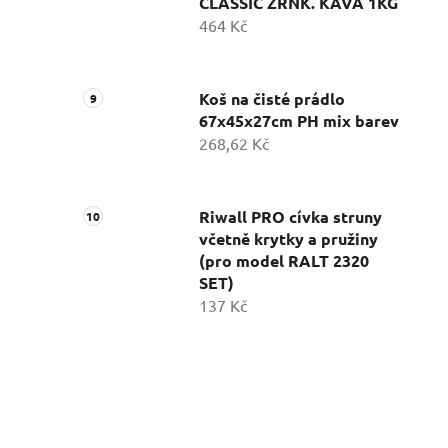
CLASSIC ZRNK. KÁVA 1KG
464 Kč
Koš na čisté prádlo
67x45x27cm PH mix barev
268,62 Kč
Riwall PRO cívka struny
včetně krytky a pružiny
(pro model RALT 2320
SET)
137 Kč