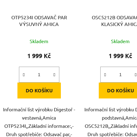
OTP5234I ODSAVAČ PAR
OSC5212B ODSAVA
VÝSUVNÝ AMICA
KLASICKÝ AMIC
Skladem
Skladem
1 999 Kč
1 999 Kč
DO KOŠÍKU
DO KOŠÍKU
Informační list výrobku Digestoř -
Informační list výrobku 
vestavná,Amica
podstavná,Amic
OTP5234I,,Základní informace:,-
OSC5212B,,Základní inf
Druh spotřebiče: Odsavač par,-
Druh spotřebiče: Odsav