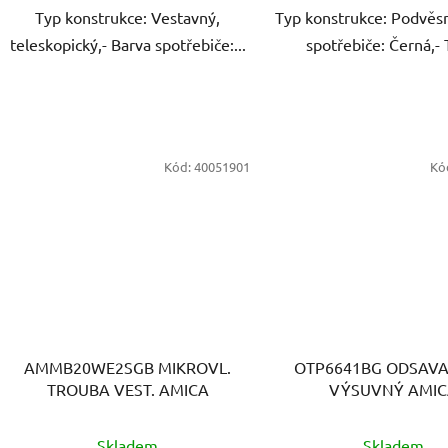
Typ konstrukce: Vestavný,
Typ konstrukce: Podvěsn
teleskopický,- Barva spotřebiče:...
spotřebiče: Černá,- 
Kód:
40051901
Kó
AMMB20WE2SGB MIKROVL.
OTP6641BG ODSAVA
TROUBA VEST. AMICA
VÝSUVNÝ AMI
Skladem
Skladem