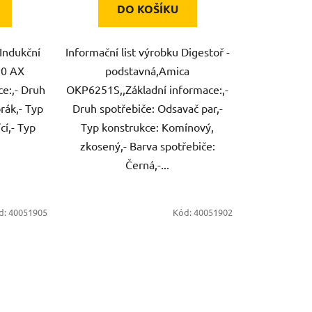
DO KOŠÍKU
 Indukční
Informační list výrobku Digestoř -
10 AX
podstavná,Amica
ce:,- Druh
OKP6251S,,Základní informace:,-
rák,- Typ
Druh spotřebiče: Odsavač par,-
cí,- Typ
Typ konstrukce: Komínový,
zkosený,- Barva spotřebiče:
Černá,-...
d:
40051905
Kód:
40051902