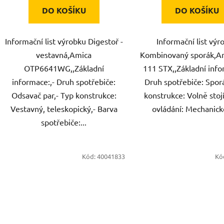
DO KOŠÍKU
DO KOŠÍKU
Informační list výrobku Digestoř -
Informační list výr
vestavná,Amica
Kombinovaný sporák,A
OTP6641WG,,Základní
111 STX,,Základní info
informace:,- Druh spotřebiče:
Druh spotřebiče: Spor
Odsavač par,- Typ konstrukce:
konstrukce: Volně stojí
Vestavný, teleskopický,- Barva
ovládání: Mechanické
spotřebiče:...
Kód:
40041833
Kó