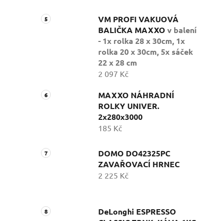
VM PROFI VAKUOVÁ
BALIČKA MAXXO
v balení
- 1x rolka 28 x 30cm, 1x
rolka 20 x 30cm, 5x sáček
22 x 28 cm
2 097 Kč
MAXXO NÁHRADNÍ
ROLKY UNIVER.
2x280x3000
185 Kč
DOMO DO42325PC
ZAVAŘOVACÍ HRNEC
2 225 Kč
DeLonghi ESPRESSO