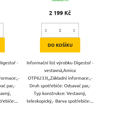
2 199 Kč
DO KOŠÍKU
Digestoř -
Informační list výrobku Digestoř -
a
vestavná,Amica
ormace:,-
OTP6233I,,Základní informace:,-
ač par,-
Druh spotřebiče: Odsavač par,-
tavný,
Typ konstrukce: Vestavný,
řebiče:...
teleskopický,- Barva spotřebiče:...