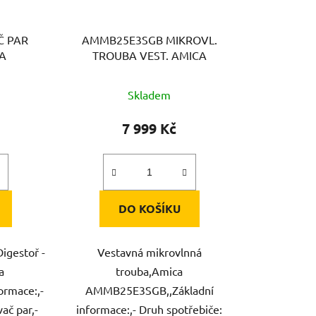
Č PAR
AMMB25E3SGB MIKROVL.
A
TROUBA VEST. AMICA
Skladem
7 999 Kč
DO KOŠÍKU
Digestoř -
Vestavná mikrovlnná
a
trouba,Amica
ormace:,-
AMMB25E3SGB,,Základní
ač par,-
informace:,- Druh spotřebiče: