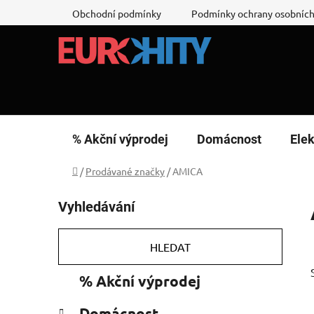
Přejít
Obchodní podmínky
Podmínky ochrany osobních
na
obsah
% Akční výprodej
Domácnost
Elek
Domů
/
Prodávané značky
/
AMICA
P
Vyhledávání
o
s
t
HLEDAT
r
K
Přeskočit
% Akční výprodej
a
a
kategorie
n
t
Domácnost