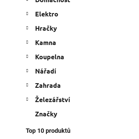
e
n
g
í
Elektro
o
p
r
i
a
Hračky
i
n
e
Kamna
e
l
Koupelna
Nářadí
Zahrada
Železářství
Značky
Top 10 produktů