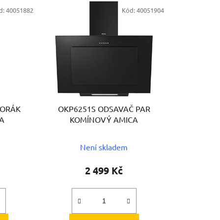
e
d:
40051882
Kód:
40051904
n
í
p
r
o
d
u
k
SPORÁK
OKP6251S ODSAVAČ PAR
t
CA
KOMÍNOVÝ AMICA
ů
Není skladem
2 499 Kč