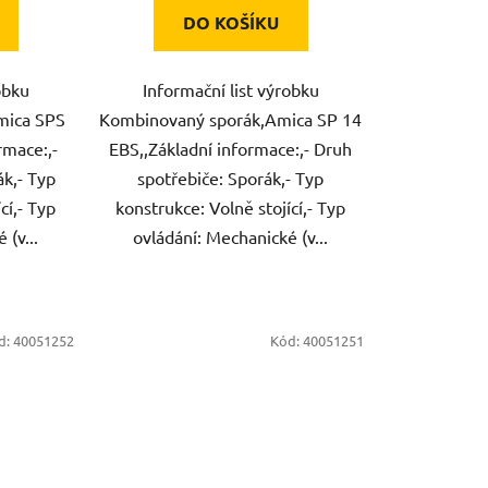
DO KOŠÍKU
obku
Informační list výrobku
mica SPS
Kombinovaný sporák,Amica SP 14
rmace:,-
EBS,,Základní informace:,- Druh
ák,- Typ
spotřebiče: Sporák,- Typ
cí,- Typ
konstrukce: Volně stojící,- Typ
 (v...
ovládání: Mechanické (v...
d:
40051252
Kód:
40051251