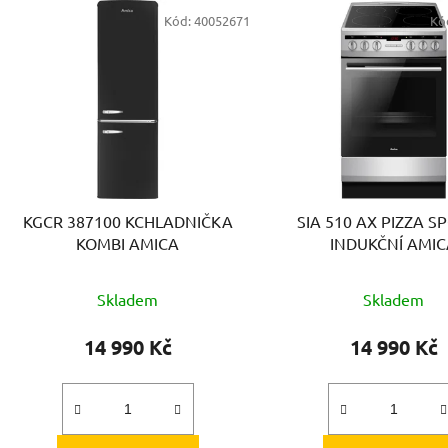
V
Kód:
40052671
Kó
ý
p
s
p
r
o
d
KGCR 387100 KCHLADNIČKA
SIA 510 AX PIZZA 
u
KOMBI AMICA
INDUKČNÍ AMI
k
t
Skladem
Skladem
ů
14 990 Kč
14 990 Kč