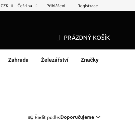
Přihlášení
Registrace
CZK
Čeština
 list
Nákup na splátky
PRÁZDNÝ KOŠÍK
NÁKUPNÍ
KOŠÍK
Zahrada
Železářství
Značky
Ř
Doporučujeme
Řadit podle:
a
z