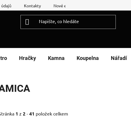
 údajů
Kontakty
Nové energetické štítky
Reklamační
tro
Hračky
Kamna
Koupelna
Nářadí
AMICA
Stránka
1
z
2
-
41
položek celkem