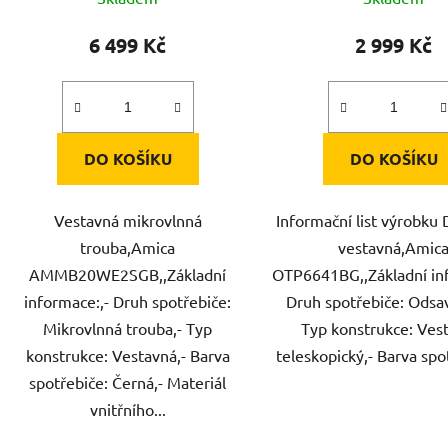
6 499 Kč
2 999 Kč
DO KOŠÍKU
DO KOŠÍKU
Vestavná mikrovlnná
Informační list výrobku 
trouba,Amica
vestavná,Amic
AMMB20WE2SGB,,Základní
OTP6641BG,,Základní inf
informace:,- Druh spotřebiče:
Druh spotřebiče: Odsav
Mikrovlnná trouba,- Typ
Typ konstrukce: Ves
konstrukce: Vestavná,- Barva
teleskopický,- Barva spot
spotřebiče: Černá,- Materiál
vnitřního...