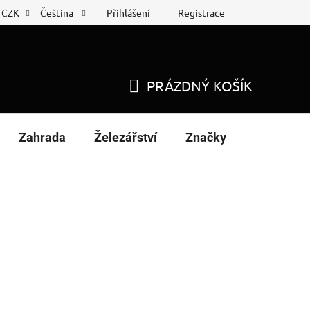
Přihlášení
Registrace
CZK
Čeština
 list
Nákup na splátky
PRÁZDNÝ KOŠÍK
NÁKUPNÍ
KOŠÍK
Zahrada
Železářství
Značky