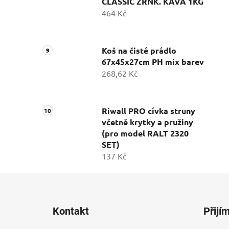
CLASSIC ZRNK. KÁVA 1KG
464 Kč
Koš na čisté prádlo
67x45x27cm PH mix barev
268,62 Kč
Riwall PRO cívka struny
včetně krytky a pružiny
(pro model RALT 2320
SET)
137 Kč
Z
á
Kontakt
Přijí
p