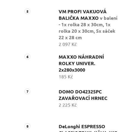
VM PROFI VAKUOVÁ
BALIČKA MAXXO
v balení
- 1x rolka 28 x 30cm, 1x
rolka 20 x 30cm, 5x sáček
22 x 28 cm
2 097 Kč
MAXXO NÁHRADNÍ
ROLKY UNIVER.
2x280x3000
185 Kč
DOMO DO42325PC
ZAVAŘOVACÍ HRNEC
2 225 Kč
DeLonghi ESPRESSO