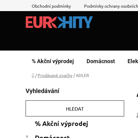
Přejít
Obchodní podmínky
Podmínky ochrany osobních
na
obsah
% Akční výprodej
Domácnost
Elek
Domů
/
Prodávané značky
/
ADLER
P
Vyhledávání
o
s
t
HLEDAT
r
K
Přeskočit
% Akční výprodej
a
a
kategorie
n
t
Domácnost