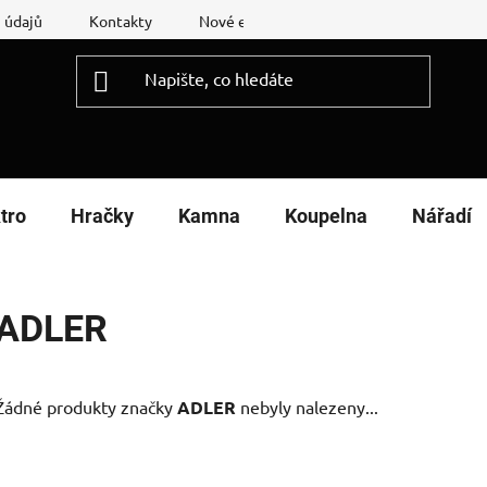
 údajů
Kontakty
Nové energetické štítky
Reklamační
tro
Hračky
Kamna
Koupelna
Nářadí
ADLER
Žádné produkty značky
ADLER
nebyly nalezeny...