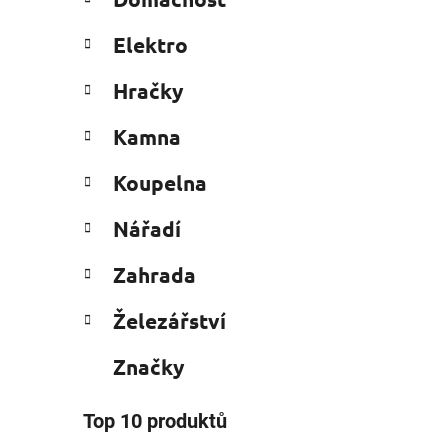
e
n
g
í
Elektro
o
p
r
a
Hračky
i
n
e
Kamna
e
l
Koupelna
Nářadí
Zahrada
Železářství
Značky
Top 10 produktů